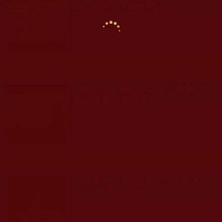
路上我將努力踐行(靜心)
發文時間： 2025年09月13日 星期六
瀏覽人次: 147人
運頓多吉白菩提會-為自己學佛十年
的無明懺悔(李皇慶)
發文時間： 2025年07月09日 星期三
瀏覽人次: 108人
華藏學佛苑-學佛的路上我們是否守
住了初心？(菩提籽)