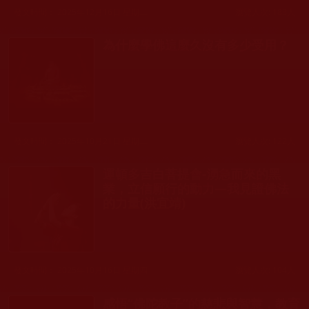
發文時間： 2025年12月16日 星期二
瀏覽人次: 183人
為什麼學佛這麼久沒有多少受用？
發文時間： 2025年10月21日 星期二
瀏覽人次: 122人
運頓多吉白菩提會-湧急而來的黑
業，立信願行的動力—我見證佛法
的力量(洪宜靖)
發文時間： 2025年10月16日 星期四
瀏覽人次: 104人
感悟“佛陀教子”的慈悲與智慧，教育