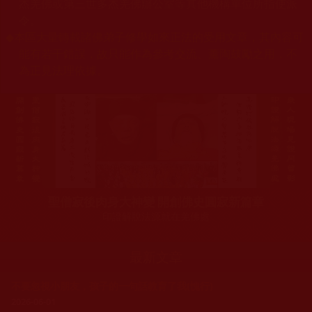
杰羌佛或第三世多杰羌佛辦公室等其他機構單位所指使派
令。
◆
本區大量轉載諸佛弟子修學如來正法的受用文章，其內容可
能有若干錯誤，故只能作為參考交流、薰陶鼓勵之用，不
為正見法理依據。
聖僧寂後肉身大神變 開創佛史圓寂新篇章
印證解脫法源就在羌佛處
最新文章
不要忽視小朋友，孩子的一句話教育了我(愧行)
2026-06-01