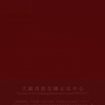
發文時間： 2023年10月04日 星期三
瀏覽人次: 223人
頁面
1
下一頁 ›
最後一頁 »
網站文章總數：
7195
網站圖片總數：
17881
網站影視總數：
1657
網站檔案總數：
1118
今日瀏覽人次：
1228
總瀏覽人次：
3096026
今日瀏覽文章數：
971
總瀏覽文章數：
2356827
今日瀏覽影視數：
48
總瀏覽影視數：
91029
FB粉絲專頁
|
FB社團
|
YOUTUBE
|
[email protected]
| +886-37-
326323 | 36050 中華民國苗栗縣苗栗市維新里僑育街26巷8號(
地圖
) |
護