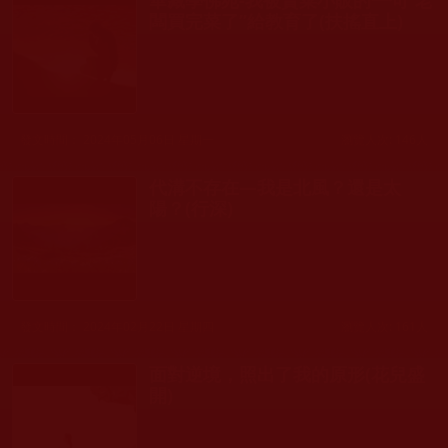
闆買完菜了”給教育了(扶搖直上)
發文時間： 2024年05月06日 星期一
瀏覽人次: 146人
代溝不存在—我是北風？還是太
陽？(行深)
發文時間： 2024年02月22日 星期四
瀏覽人次: 161人
面對逆境，照出了我的原形(花兒盛
開)