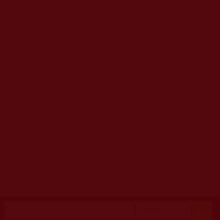
移至主內容
首頁
佛教文告通知 (370)
第三世多杰羌佛簡介與相關資訊 (423)
佛菩薩尊者高僧大德們 (421)
佛教各單位資訊與法會活動 (417)
佛教經藏法義論著 (776)
佛教法會聖蹟證量 (149)
佛教鑑師之道 (292)
佛教聞法點 (792)
佛教修行受用與知見 (3823)
菩提行德 (494)
理諦護法 (726)
文學藝術工巧 (691)
娑婆有溫情 (107)
科學眼 (110)
線上學院 (11)