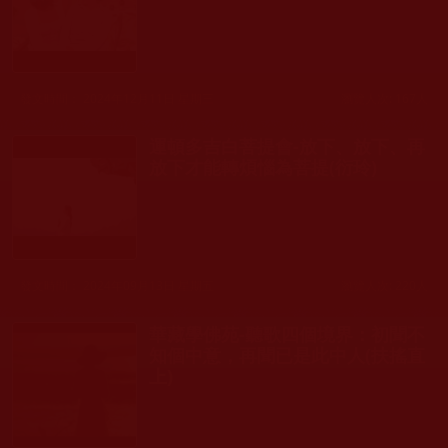
發文時間： 2024年12月11日 星期三
瀏覽人次: 167人
運頓多吉白菩提會-放下、放下、再
放下才能轉煩惱為菩提(衍玲)
發文時間： 2024年09月13日 星期五
瀏覽人次: 220人
華藏學佛苑-聽歌四個境界：初聞不
知個中意，再聞已是此中人(扶搖直
上)