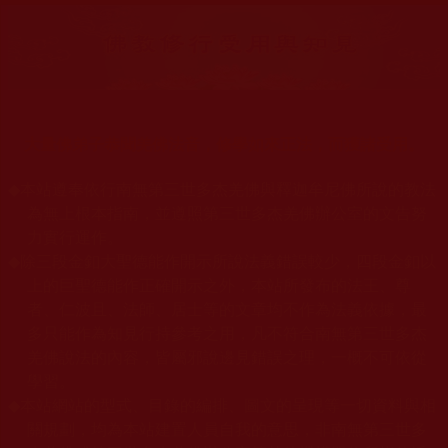
大量佛弟子恭聞羌佛法音，修學如來正法，而獲諸受用。
◆
本站遵奉依行南無第三世多杰羌佛與釋迦牟尼佛所說的教法
為無上根本指南，並遵照第三世多杰羌佛辦公室的文告努
力實行運作。
◆
除三段金釦大聖德能作開示所說法義錯誤較少，四段金釦以
上的巨聖德能作正確開示之外，本站所發布的法王、尊
者、仁波且、法師、居士等的文章均不作為法義依據，最
多只能作為知見行持參考之用，凡不符合南無第三世多杰
羌佛說法的內容，皆屬邪說邊見錯誤之理，一概不可依從
學習。
◆
本站網站的型式、目錄的編排、圖文的呈現等一切資料與相
關規劃，均為本站建置人員自我的意思，非南無第三世多