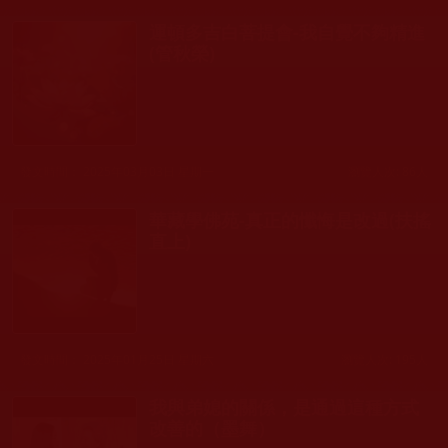
運頓多吉白菩提會-我自覺不夠精進
(管秋榮)
發文時間： 2025年03月03日 星期一
瀏覽人次: 86人
華藏學佛苑-真正的懺悔是改過(扶搖
直上)
發文時間： 2025年01月25日 星期六
瀏覽人次: 195人
我與弟媳的關係，是通過這種方式
改善的（墨舞）