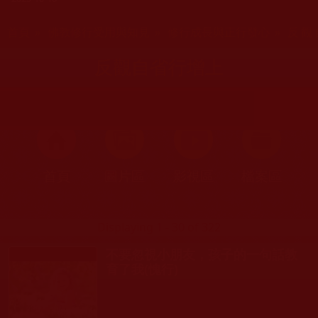
您在這裡
首頁
»
佛教修行受用與知見
»
修行成長與正行發心
» 反
反觀自省行增上
首頁
圖片區
影視區
檔案區
Displaying 1 - 30 of 322
不要忽視小朋友，孩子的一句話教
育了我(愧行)