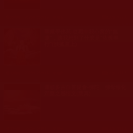
發文時間： 2025年05月23日 星期五
瀏覽人次: 122人
華藏學佛苑-從戳中我心窩的“無
違”，讓我想到了什麽是“依教奉
行”(扶搖直上)
發文時間： 2025年05月15日 星期四
瀏覽人次: 151人
運頓多吉白菩提會-佛陀、佛母報化
涅槃之感悟文(慧真)
發文時間： 2025年04月07日 星期一
瀏覽人次: 152人