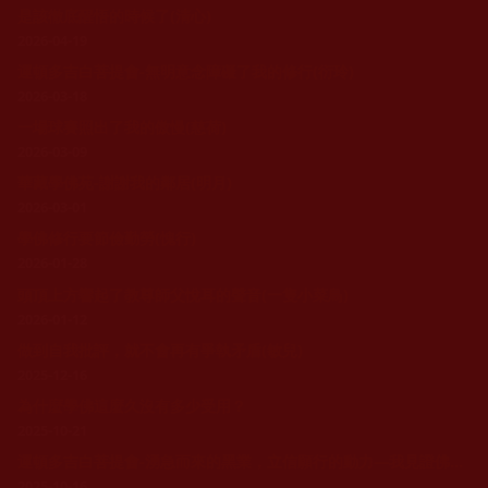
是該徹底醒悟的時候了(清心)
2026-04-19
運頓多吉白菩提會-無明意念障礙了我的修行(衍玲)
2026-03-18
一場球賽照出了我的傲慢(慈荷)
2026-03-09
華藏學佛苑-謝謝我的鄰居(明月)
2026-03-01
學佛修行要節儉勤勞(愧行)
2026-01-28
頭頂上方響起了教尊師父悅耳的聲音(一隻小菜鳥)
2026-01-12
做到自我批評，就不會再有爭執矛盾(敏兒)
2025-12-16
為什麼學佛這麼久沒有多少受用？
2025-10-21
運頓多吉白菩提會-湧急而來的黑業，立信願行的動力—我見證佛法的力量(洪宜靖)
2025-10-16