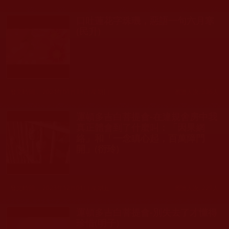
口吐蓮花字珠璣，惡語一句六月寒
(民升)
發文時間： 2024年01月14日 星期日
瀏覽人次: 336人
運頓多吉白菩提會-在違規舍房中我
真正體會到了什麼叫：「因果網
絡」和「一念瞋心起，百萬障門
開」(衍玲)
發文時間： 2023年12月01日 星期五
瀏覽人次: 229人
運頓多吉白菩提會-別失去了才懂得
珍惜(明子)