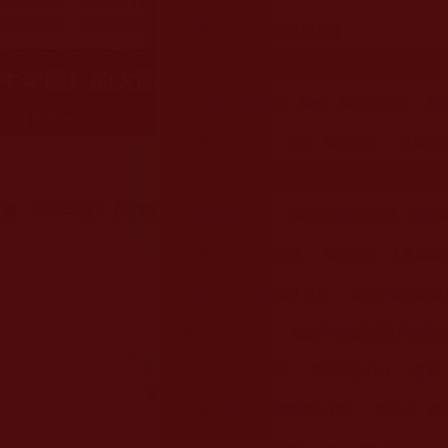
恭迎聖著寶
美的殿堂，並讚嘆諸佛菩薩之般若所顯，超凡人間、藝冠娑婆。
佛事、發心功德得受用 (29)
菩薩聖誕法會
修行成長與正行發心 (
牛年圖》的大面積留白透出了杏花春雨的詩意
加持法會 (
佛陀報化涅槃祈請、懺悔、感悟文 (63)
無常
04日 星期一
祈福、放生
出家修行 (13)
正行、發心 (43)
反觀自省行
正邪研討會 
佛教行者修行知見 (2
畫《牛年圖》的大面積留白透出了杏花春雨的詩意
(
朝
無常境觀 (147)
南無羌佛正法住世，殊勝偉大
殊勝偉大的佛法 (16)
珍惜正法、人身與論努力
多聞正法、啟正知見 (43)
如何學佛與聞法 (2
知見解析 (132)
走出學佛迷思成見與破除佛門亂
禪、定正知見 (18)
學佛初心 (12)
發願、
念頭、轉念、心境與發心 (55)
觀心念、修好