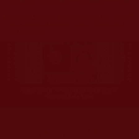
杰羌佛或第三世多杰羌佛辦公室等其他機構單位所指使派
令。
◆
本區大量轉載諸佛弟子修學如來正法的受用文章，其內容可
能有若干錯誤，故只能作為參考交流、薰陶鼓勵之用，不
為正見法理依據。
聖僧寂後肉身大神變 開創佛史圓寂新篇章
印證解脫法源就在羌佛處
您在這裡
首頁
»
佛教修行受用與知見
»
光明懺悔
破壞佛法 不聽教化後悔文