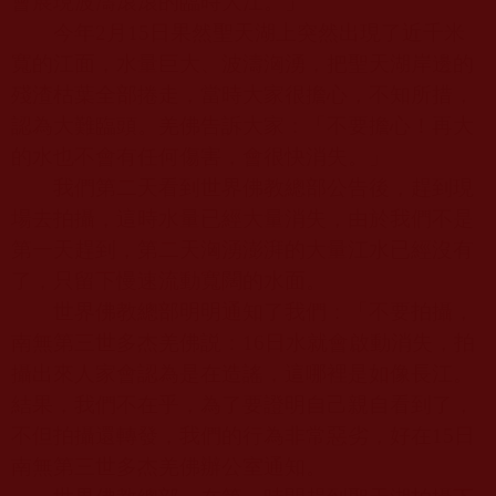
會展現波濤滾滾的臨時大江。」
今年
2
月
15
日果然聖天湖上突然出現了近千米
寬的江面，水量巨大、波濤洶湧，把聖天湖岸邊的
殘渣枯葉全部捲走，當時大家很擔心，不知所措，
認為大難臨頭。羌佛告訴大家：「不要擔心！再大
的水也不會有任何傷害，會很快消失。」
我們第二天看到世界佛教總部公告後，趕到現
場去拍攝，這時水量已經大量消失，由於我們不是
第一天趕到，第二天洶湧澎湃的大量江水已經沒有
了，只留下慢速流動寬闊的水面。
世界佛教總部明明通知了我們：「不要拍攝，
南無第三世多杰羌佛説：
16
日水就會啟動消失，拍
攝出來人家會認為是在造謠，這哪裡是如像長江。
結果，我們不在乎，為了要證明自己親自看到了，
不但拍攝還轉發，我們的行為非常惡劣，好在
15
日
南無第三世多杰羌佛辦公室通知。