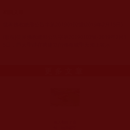
相關文章
世界佛教總部公告字第20190102號(2019年2月15日)
(影視)世界佛教總部公告字第20190102號-2019年2月1
5日，巨大聖跡在將建立的佛教城聖天湖上展示
更多文章
兩人都扎了青
蛙，結局卻不