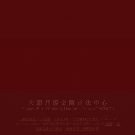
網站文章總數：
7194
網站圖片總數：
17881
網站影視總數：
1658
網站檔案總數：
1118
今日瀏覽人次：
718
總瀏覽人次：
3091298
今日瀏覽文章數：
544
總瀏覽文章數：
2353046
今日瀏覽影視數：
25
總瀏覽影視數：
90839
FB粉絲專頁
|
FB社團
|
YOUTUBE
|
[email protected]
| +886-37-
326323 | 36050 中華民國苗栗縣苗栗市維新里僑育街26巷8號(
地圖
) |
護
持協助本站功德錄
|
全球各聞法機構資料表