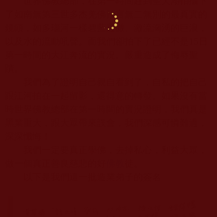
世界佛教總部，在第一時間趕到聖天湖拍攝下
了如南無第三世多杰羌佛預言無二無別的最真實的
鏡頭，如多瑙河一樣碧藍透徹、激流洶湧的巨浪，
以及水的流動吼聲。而我們卻拍下了已經不是
15
日
第一時間的大江奔流的實況。嚴重造成了侮辱聖
蹟。
我們為了證明自己親自看到了，自私的把自己
跟江河拍在一起留影，還得意的轉發。如果沒有當
時世界佛教總部在第一時間的實況證明，我們真是
黑業重大，跟大眾帶來誤會，我們深感可憐難過，
深深懺悔！
我們一定要真正學佛，去掉私心，利益大眾，
做一個真正善良慈悲的好
佛教
徒。
以下是我們這一批造業弟子的簽名