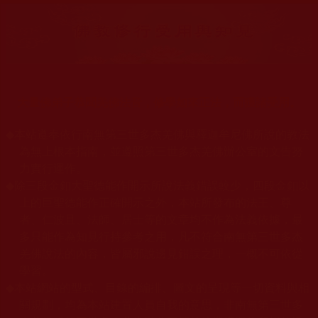
大量佛弟子恭聞羌佛法音，修學如來正法，而獲諸受用。
◆
本站遵奉依行南無第三世多杰羌佛與釋迦牟尼佛所說的教法
為無上根本指南，並遵照第三世多杰羌佛辦公室的文告努
力實行運作。
◆
除三段金釦大聖德能作開示所說法義錯誤較少，四段金釦以
上的巨聖德能作正確開示之外，本站所發布的法王、尊
者、仁波且、法師、居士等的文章均不作為法義依據，最
多只能作為知見行持參考之用，凡不符合南無第三世多杰
羌佛說法的內容，皆屬邪說邊見錯誤之理，一概不可依從
學習。
◆
本站網站的型式、目錄的編排、圖文的呈現等一切資料與相
關規劃，均為本站建置人員自我的意思，非南無第三世多