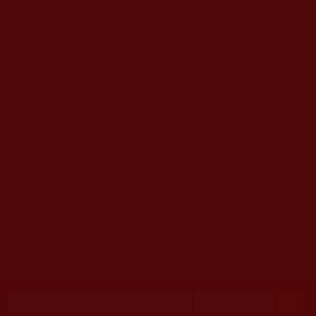
移至主內容
首頁
佛教文告通知 (370)
第三世多杰羌佛簡介與相關資訊 (423)
佛菩薩尊者高僧大德們 (421)
佛教各單位資訊與法會活動 (417)
佛教經藏法義論著 (776)
佛教法會聖蹟證量 (149)
佛教鑑師之道 (292)
佛教聞法點 (792)
佛教修行受用與知見 (3823)
菩提行德 (494)
理諦護法 (726)
文學藝術工巧 (691)
娑婆有溫情 (107)
科學眼 (110)
線上學院 (11)