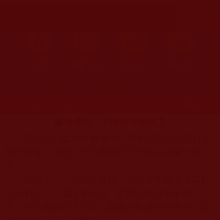
首頁
圖片區
影視區
檔案區
發文時間：2019年02月19日 星期二
瀏覽次數：135
破壞佛法、不聽教化後悔文
南無第三世多杰羌佛
2018
年預言有邪人連科學
都不相信，毀謗説聖天湖的地下河是造謠騙大家
的。
佛陀説：「我告訴你們，不但有世界上從南到
北寬如長江，遠比多瑙河、藍因河寬得多的地下
河，聖天湖的地下河床上面雖然現在乾裂無水，但