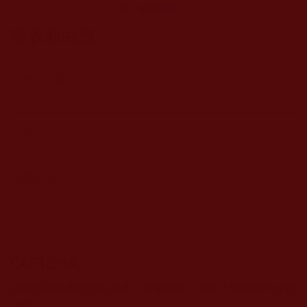
同，值得省思(葵
心)
發表新回應
CAPTCHA
該問題用於測試您是否是正常使用者，並防止垃圾郵件自動
提交。