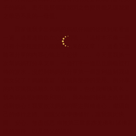
子的媽媽，更不是那個讓我聞之色變喪膽又讓我避
之唯恐不及的—母親。
回家後我拿出媽媽的稿紙仔細的從頭到尾看過
一遍，邊看邊暗自在心中讚嘆：「這根本不像一個
只有小學程度的人能寫得出來的文章！」邊看又邊
隨著分享的內容心情上下起伏……。今天是我第一
次幫媽媽打分享文章，一邊打字一邊忍住眼眶裡打
轉的淚水，沒想到媽媽的分享第一個是利益到我這
個女兒了！媽媽這篇「真誠與堅持的受用」所分享
的內容讓我感動久久難以釋懷，也使我慚愧莫名，
我為媽媽感到驕傲和開心，我為她的解脫之路更是
感到放心！我要效法媽媽的堅定與精進心，繼續自
己的修行之路。能讓父母學佛修行，讓我無比快
樂、安心。無盡感恩 南無第三世多杰羌佛和 諸佛菩
薩的加持，以及師父的協助。