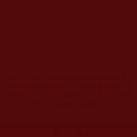
B%E5%88%86%E4%BA%AB/%E7%AC%AC%E
4%B8%89%E4%B8%96%E5%A4%9A%E6%9D%B
0%E7%BE%8C%E4%BD%9B%E6%AD%A3%E6%
B3%95%E5%8F%97%E7%94%A8/%E7%AC%A
C%E4%B8%80%E6%AC%A1%E5%B9%AB%E5%
AA%BD%E5%AA%BD%E7%9A%84%E5%88%8
6%E4%BA%AB%E6%96%87%E7%AB%A0%E6%
89%93%E5%AD%97.html
本站註：佛弟子修學如來正法的知見與受用文章，
其內容可能有若干錯誤，故只能作為參考交流、薰
陶鼓勵之用，不為正見法理依據，一切法義以南無
第三世多杰羌佛說法為依歸。
更多文章