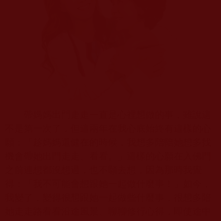
帶媽媽出門走走一直是心裡想做的事，雖說這
不是第一次了，但這兩年在我心底始終有這樣的心
願：「趁媽媽還健在的時候，我想多陪陪她想多找
機會帶她出門走走、看看。」這樣的心願在入佛門
之前連想都沒想過，也不願去想，因為那時我覺
得：「我不可能會想跟她一起做什麼事！」如今，
我變了，變得很想跟她一起做些什麼事，很想多陪
她走走路看看沿途風景、聊聊修行心得，即使途中