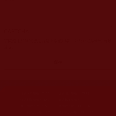
CAPTCHA
該問題用於測試您是否是正常使用者，並防止垃圾郵件自動
提交。
網站文章總數：
7195
網站圖片總數：
17881
網站影視總數：
1657
網站檔案總數：
1118
今日瀏覽人次：
1228
總瀏覽人次：
3096026
今日瀏覽文章數：
971
總瀏覽文章數：
2356827