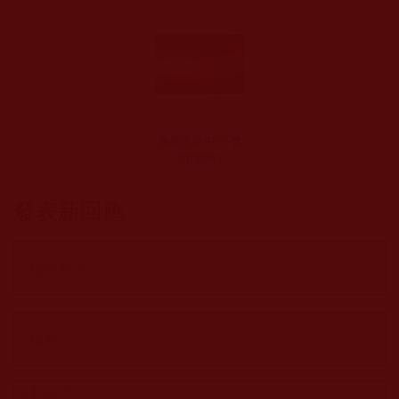
佛教正法中心-禁
語(妙來)
發表新回應