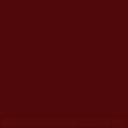
移至主內容
首頁
佛教文告通知 (370)
第三世多杰羌佛簡介與相關資訊 (423)
佛菩薩尊者高僧大德們 (421)
佛教各單位資訊與法會活動 (417)
佛教經藏法義論著 (776)
佛教法會聖蹟證量 (149)
佛教鑑師之道 (292)
佛教聞法點 (792)
佛教修行受用與知見 (3823)
菩提行德 (494)
理諦護法 (726)
文學藝術工巧 (691)
娑婆有溫情 (107)
科學眼 (110)
線上學院 (11)