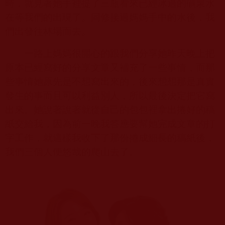
時，就見著她手裡提了三瓶看來已經冰過的礦泉水
在等我們的出現了。同修接過媽媽手中的水後，我
們出發往林場而去。
一路上媽媽很開心的跟我們分享她昨天晚上把
原本已經寫好的分享文章又補充了一些事情，而那
些事情她原先是不想寫出來的，後來想想那是真實
發生的事而且可以利益別人，所以最後決定把它寫
出來。她說著說著就從自己的包包裡拿出捲好的稿
紙交給我，因為前一晚我答應要幫她完成文章的打
字工作，就這樣我收下了那份捲成細長的稿紙後，
我們三個人便悠哉的爬山去了。