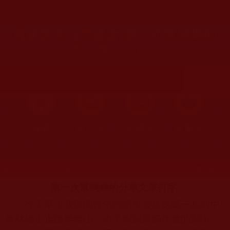
您在這裡
首頁
»
佛教聞法點
»
佛教修行分享
»
學佛聞法受用心得
運頓多吉白菩提會-第一次幫媽媽的
分享文章打字(衍玲)
首頁
圖片區
影視區
檔案區
發文時間：2020年05月08日 星期五
瀏覽次數：84
第一次幫媽媽的分享文章打字
今天早上我與同修依約開車去接媽媽一起到中
興林場走走路爬爬山，車子剛到媽媽住處的對街