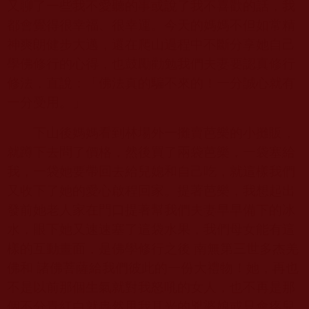
又聊了一些我不愛聽的事或說了我不喜歡的話，我
都會覺得很幸福、很幸運。今天的媽媽不但如常精
神爽朗健步大邁，還在爬山過程中不斷分享她自己
學佛修行的心得，也鼓勵勸勉我們夫妻要認真修行
修法，直說：「佛法真的騙不來的！一分誠心就有
一分受用。」
下山後媽媽看到林場外一攤賣芭樂的小攤販，
就蹲下去問了價格，然後買了兩袋芭樂，一袋塞給
我，一袋她要帶回去給兒媳和自己吃，就這樣我們
又收下了她的愛心啟程回家。提著芭樂，我想起出
發前她老人家在門口提著幫我們夫妻早早備下的冰
水，眼下她又速速塞了這袋水果，我們母女能有這
樣的互動畫面，是佛學修行之後 南無第三世多杰羌
佛和 諸佛菩薩給我們彼此的一份大禮物！她，再也
不是以前那個生氣就對我怒吼的女人，也不再是那
個不分青紅白就轟然甩我耳光的兇婆娘或只會疼兒