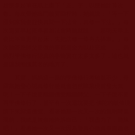
趕快拿起筆在紙上畫下「正」字，以便她計算次
數。每次帶她出門後要回程時，她就說：「等一下
回到家我要趕快再聞一下法音，再修一下法。」每
次需要早起搭車參加法會時她就說：「那明天早上
要比平常更早起床，先把法修一修再去搭車。」每
次她答應師父要做的事都是全力以赴完成……。媽
媽對學佛修行認真的事情實在太多太多了，這也就
是讓我慚愧莫名的地方了。
其實，媽媽這一路的學佛修行考驗並不少，每
回當她發心認真修行後就會忽然障業現前發大無
明！一下子說要離開佛堂離開師父、一下子說不要
再學佛修行了，甚至有一次還說要把 佛陀的皈依境
請下來歸還佛堂。看著她那一次又一次的無明障業
現前，我總是無奈地告訴自己：「我盡力了，隨緣
吧！」看著她一次又一次因為發真心做真事而越過