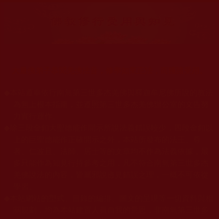
大量佛弟子恭聞羌佛法音，修學如來正法，而獲諸受用。
◆
本站遵奉依行南無第三世多杰羌佛與釋迦牟尼佛所說的教法
為無上根本指南，並遵照第三世多杰羌佛辦公室的文告努
力實行運作。
◆
除三段金釦大聖德能作開示所說法義錯誤較少，四段金釦以
上的巨聖德能作正確開示之外，本站所發布的法王、尊
者、仁波且、法師、居士等的文章均不作為法義依據，最
多只能作為知見行持參考之用，凡不符合南無第三世多杰
羌佛說法的內容，皆屬邪說邊見錯誤之理，一概不可依從
學習。
◆
本站網站的型式、目錄的編排、圖文的呈現等一切資料與相
關規劃，均為本站建置人員自我的意思，非南無第三世多