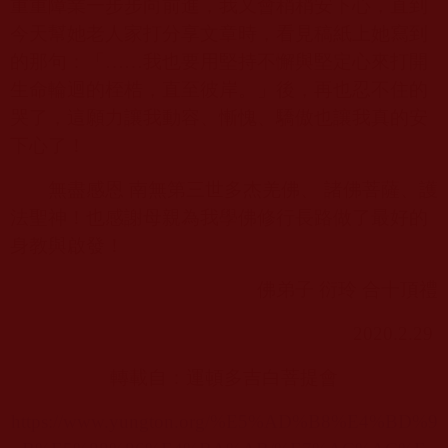
重重障業一步步向前進，我又會稍稍安下心，直到
今天幫她老人家打分享文章時，看見稿紙上她寫到
的那句：「……我也要用堅持不懈與堅定心來打開
生命輪迴的桎梏，直至彼岸。」後，再也忍不住的
哭了，這願力讓我動容、慚愧、驕傲也讓我真的安
下心了！
無盡感恩 南無第三世多杰羌佛、 諸佛菩薩、護
法聖神！也感謝母親為我學佛修行長路做了最好的
身教與啟發！
佛弟子 衍玲 合十頂禮
2020.2.29
轉載自：運頓多吉白菩提會
https://www.yungton.org/%E5%AD%B8%E4%BD%9