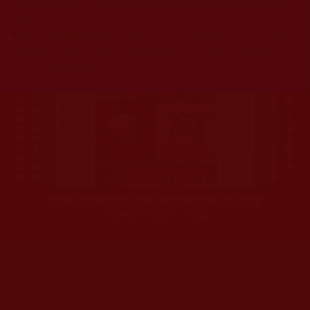
杰羌佛或第三世多杰羌佛辦公室等其他機構單位所指使派
令。
◆
本區大量轉載諸佛弟子修學如來正法的受用文章，其內容可
能有若干錯誤，故只能作為參考交流、薰陶鼓勵之用，不
為正見法理依據。
聖僧寂後肉身大神變 開創佛史圓寂新篇章
印證解脫法源就在羌佛處
您在這裡
首頁
»
佛教修行受用與知見
»
學佛聞法受用心得
»
家庭婚
您在這裡
首頁
»
佛教修行受用與知見
»
佛事修行得受用
»
虔誠篤實