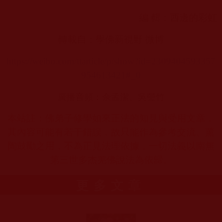
編 輯：西邊的彩虹
轉載自：學佛新視野 微博
https://weibo.com/ttarticle/p/show?id=2309404593357
954613421#_0
廣播音頻：佘孟潔、吳瑩竹
本站註：佛弟子修學如來正法的知見與受用文章，
其內容可能有若干錯誤，故只能作為參考交流、薰
陶鼓勵之用，不為正見法理依據，一切法義以南無
第三世多杰羌佛說法為依歸。
更多文章