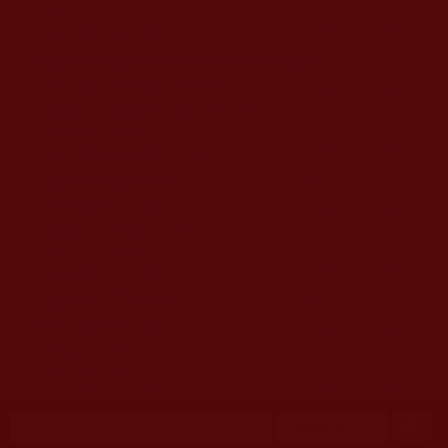
移至主內容
首頁
佛教文告通知 (370)
第三世多杰羌佛簡介與相關資訊 (423)
佛菩薩尊者高僧大德們 (421)
佛教各單位資訊與法會活動 (417)
佛教經藏法義論著 (776)
佛教法會聖蹟證量 (149)
佛教鑑師之道 (292)
佛教聞法點 (792)
佛教修行受用與知見 (3823)
菩提行德 (494)
理諦護法 (726)
文學藝術工巧 (691)
娑婆有溫情 (107)
科學眼 (110)
線上學院 (11)