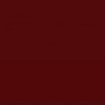
CAPTCHA
該問題用於測試您是否是正常使用者，並防止垃圾郵件自動
提交。
網站文章總數：
7194
網站圖片總數：
17881
網站影視總數：
1658
網站檔案總數：
1118
今日瀏覽人次：
718
總瀏覽人次：
3089158
今日瀏覽文章數：
541
總瀏覽文章數：
2351352
今日瀏覽影視數：
20
總瀏覽影視數：
90769