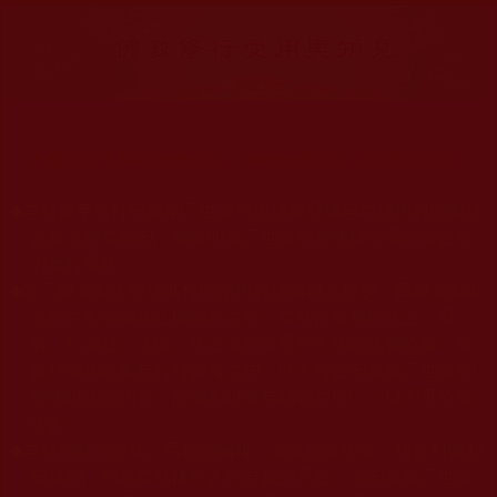
大量佛弟子恭聞羌佛法音，修學如來正法，而獲諸受用。
◆
本站遵奉依行南無第三世多杰羌佛與釋迦牟尼佛所說的教法
為無上根本指南，並遵照第三世多杰羌佛辦公室的文告努
力實行運作。
◆
除三段金釦大聖德能作開示所說法義錯誤較少，四段金釦以
上的巨聖德能作正確開示之外，本站所發布的法王、尊
者、仁波且、法師、居士等的文章均不作為法義依據，最
多只能作為知見行持參考之用，凡不符合南無第三世多杰
羌佛說法的內容，皆屬邪說邊見錯誤之理，一概不可依從
學習。
◆
本站網站的型式、目錄的編排、圖文的呈現等一切資料與相
關規劃，均為本站建置人員自我的意思，非南無第三世多