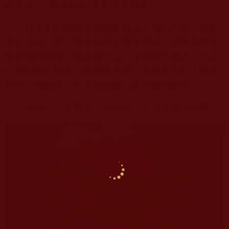
都去做，“眾善奉行”才是真正的善。
很多人的善良往往是經歷過人生的不幸，經歷
過人生的心酸，體會到為人的不易後，他對苦難才
有更深的體悟，所以他不忍心去傷害任何人，不忍
心看到別人和他一樣經歷苦難。每個善良的人背後
都有一段故事，不要當他傻，那是他的選擇。
存好心、說好話、行好事，人生沒有不好的。