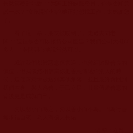
長微笑著對她說：“我家正好缺服務員，你是否願意
試一試？”女孩開心地說她正好想找工作，太感謝您
了。
看了這一幕，朋友被暖到了。走過去問老
闆：“這裡是否可以接待公司團建？我們公司大概
60
多人。”老闆開心地說當然可以。
或許我們都被惡意傷害過，也曾經懷疑善良的
價值，但我依然相信當你把善意傳遞給別人的時
候，這個善意會被送到其他角落，並且最終會回到
我們本身。與人為善，于己立足，其實傳遞善意的
背後更是成就自己。
勿以惡小而為之，勿以善小而不為。因為行善
無求福自來，為人有德天長佑。
撰 稿：在路上