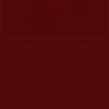
（
2
）你所傳遞出去的善意終究會回到你身邊
記得曾經聽過一個朋友講過的一個她親身經歷
的故事。
一天她約了朋友在一家餐廳吃飯，有個女孩匆
忙跑進餐廳問店長是否可以在店裡打視頻電話，店
長同意了。於是女孩擦了口紅補了妝，打起精神對
著手機說話：“媽媽，我找到工作了，環境特別好，
別擔心我還有錢，你和爸自己過好，我可以照顧好
自己。”說完後放下手機黯然對店長說：“謝謝”。店