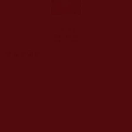
小兄弟升任處級
總編，誰是背後
的貴人？(左哇)
發表新回應