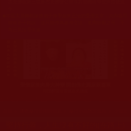
杰羌佛或第三世多杰羌佛辦公室等其他機構單位所指使派
令。
◆
本區大量轉載諸佛弟子修學如來正法的受用文章，其內容可
能有若干錯誤，故只能作為參考交流、薰陶鼓勵之用，不
為正見法理依據。
聖僧寂後肉身大神變 開創佛史圓寂新篇章
印證解脫法源就在羌佛處
您在這裡
首頁
»
佛教修行受用與知見
»
修行小品散文短片
»
小短文
堅持行善，人生沒有不好的(在路上)