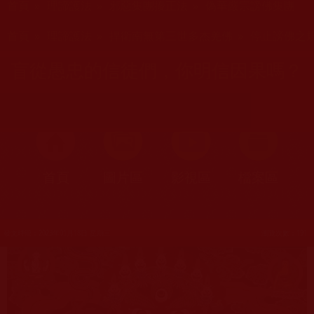
首頁
»
理諦護法
»
邪惡集團擾正法
»
偽華嚴宗謗佛集團
您在這裡
首頁
»
理諦護法
»
捍衛南無第三世多杰羌佛
»
停止謗佛之
盲從愚忠的信徒們，你明信因果嗎？
首頁
圖片區
影視區
檔案區
發文時間：2023年01月18日 星期三
瀏覽次數：191