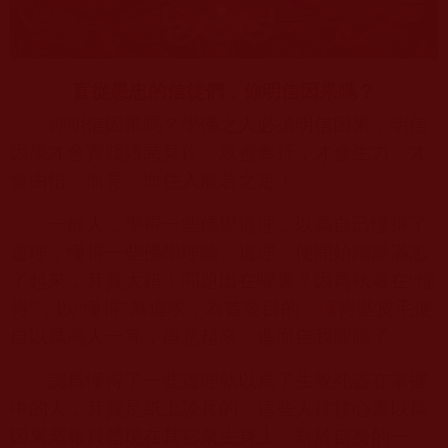
盲從愚忠的信徒們，你明信因果嗎？
你明信因果嗎？學佛之人必須明信因果，明信
因果才會實踐諸惡莫作、眾善奉行，才會生力，才
會由悟、而見、而住入般若之定！
一般人，學得一些佛學道理，以爲自己懂得了
道理，懂得一些佛學理論、道理，便開始躊躇滿志
了起來，其實大錯！問題出在哪裏？因爲執著在
“
懂
得
”
，以
“
懂得
”
為追求，為首要目的，懂得些皮毛便
自以爲高人一等，得意起來，進而自我膨脹了。
認爲懂得了一些道理就以爲了生脫死盡在掌握
中的人，其實是紙上談兵的。這些人往往心裏以爲
因果業報只體現在其它衆生身上，對於自身的一