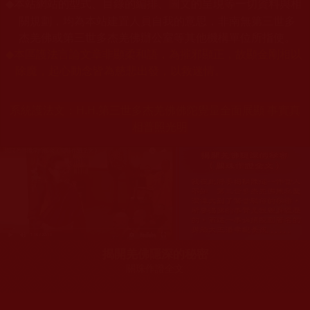
本站網站的型式、目錄的編排、圖文的呈現等一切資料與相
◆
關規劃，均為本站建置人員自我的意思，非南無第三世多
杰羌佛或第三世多杰羌佛辦公室等其他機構單位所指使。
◆
本區護法言論文章非顯柔和語，為摧邪顯正，故顯金剛相以
除魔，起心動念皆為慈悲出發，以救迷情。
系統護法文：
H.H.第三世多杰羌佛佛陀覺量全面展顯 事實真
相普照光明
揭開羌佛隱深的秘密
關珠作證全文
您在這裡