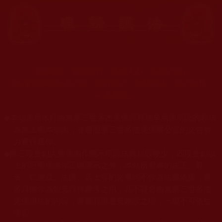
末法時期，邪妖橫行，蠱惑人心，亂我正法。
本站宣揚捍衛如來正法，摧邪顯正，施益眾生，起正知見，
不為魔惑。
◆
本站遵奉依行南無第三世多杰羌佛與釋迦牟尼佛所說的教法
為無上根本指南，並遵照第三世多杰羌佛辦公室的文告努
力實行運作。
◆
除三段金釦大聖德能作開示所說法義錯誤較少，四段金釦以
上的巨聖德能作正確開示之外，本站所發布的法王、尊
者、仁波且、法師、居士等的文章均不作為法義依據，最
多只能作為知見行持參考之用，凡不符合南無第三世多杰
羌佛說法的內容，皆屬邪說邊見錯誤之理，一概不可依從
學習。