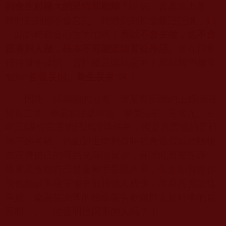
則會生起極大的恐怖和厭離！
明信，會產生力量，
時時刻刻都不會忘記，時時刻刻都會嚴謹謹慎，錯
一點點時都會心生害怕啊！
所以不會去做，也不會
跟著別人做，根本不可能跟隨盲從作惡。
會在日常
行持就會謹慎，害怕種惡因結惡果！所以我們都常
聽到
“
菩薩畏因、衆生畏果
”
啊！
華嚴
因此，請細細的思考，當某些所謂的上師
(
賢首二世、華嚴妙法總持宗、湯傑法王、王洛九、王
明正
)
讓你宣導他已經證得佛果，但是其實他的言行
經不起考驗，他面對世間利益時是會造假以檢驗報
告宣傳自己的商品充滿能量水，并因此而被起訴，
後來又改稱自己是金剛手菩薩再來，但是卻告訴你
說他能以菩薩等地去加持他人成佛，而且再度故技
重施，拿著某大學的檢驗報告欺瞞世人於科學的盲
區時。。。他是明信因果的人嗎？！