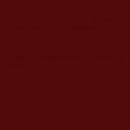
醒醒吧！真正明白佛法道理的佛弟子都能看穿
其中的荒唐，但是卻還是有一群人，盲從愚忠，跟
隨宣傳，甚至囂張鼓噪謗佛、謗法！
這樣的盲從作
惡是所有明信因果的人所恐怖厭離的啊！
想想清
楚，因果不曾饒過誰的啊！爲什麽豬油蒙心，執迷
不悟？！！
醒醒吧！老老實實的學佛修行，不好嗎？不要
再盲從作惡了！
江如云
轉載自：
https://www.facebook.com/groups/16198629
34991034/posts/3542889426021699/
#華嚴賢首二世、#華嚴妙法總持宗、#湯
邪師名稱：