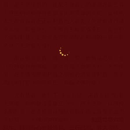
切，是不曾深思的，從來不會真心的認爲在自己身
上發生的樁樁件件也都是因果業報的展現。這樣的
人怎麽會真真正正以利益他人為先？怎麽會遵行諸
惡莫做、眾善奉行？怎麽會去嚴肅省查自己是否犯
了偏知邪見？怎麽會去按照佛陀所教誡的一條一款
來做？怎麽會去修行？！
所以照常會貪、嗔、癡、愛，會無法忍辱，會
計較功德有相佈施，甚至會追求世間名利、名聲排
場，在求道與世間利益之間他必然選擇利益，甚至
爲此而打妄語欺瞞衆生、欺騙諸佛菩薩！
尤有甚者，會犯下
“
未証言証，未得言得
”
的重
大業報，爲的就是要建立山頭，擴大信衆，以獲得
名聞利養，在這條通往地獄罪報的路上直奔而去而
不自知。《大佛頂首愣嚴經》云：「
如是世界六道
眾生。雖則身心無殺盜婬。三行已圓。若大妄語。