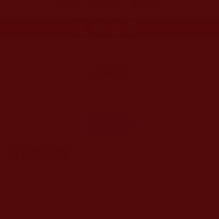
傑法王、#王洛九、#王明正
更多文章
世界佛教總部公
告字第20180103
號(2018年7月14
日)
發表新回應