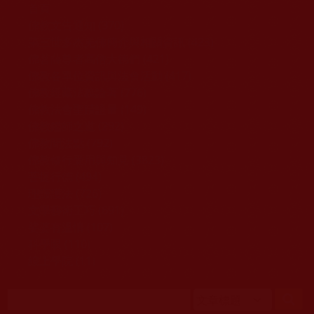
移至主內容
首頁
佛教文告通知 (370)
第三世多杰羌佛簡介與相關資訊 (423)
佛菩薩尊者高僧大德們 (421)
佛教各單位資訊與法會活動 (417)
佛教經藏法義論著 (776)
佛教法會聖蹟證量 (149)
佛教鑑師之道 (292)
佛教聞法點 (792)
佛教修行受用與知見 (3823)
菩提行德 (494)
理諦護法 (726)
文學藝術工巧 (691)
娑婆有溫情 (107)
科學眼 (110)
線上學院 (11)