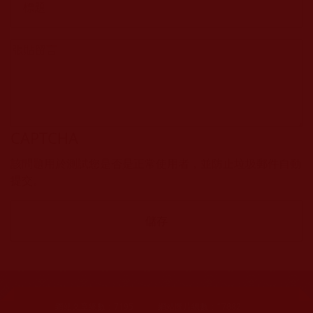
CAPTCHA
該問題用於測試您是否是正常使用者，並防止垃圾郵件自動
提交。
網站文章總數：
7195
網站圖片總數：
17882