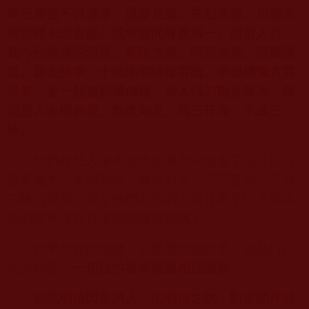
即三摩提不得清淨。成愛見魔。失如來種。所謂未
得謂得未證言證。或求世間尊勝第一。謂前人言。
我今已得須陀洹果。斯陀含果。阿那含果。阿羅漢
道。辟支佛乘。十地地前諸位菩薩。求彼禮懺貪其
供養。是一顛迦銷滅佛種。如人以刀斷多羅木。佛
記是人永殞善根。無復知見。沉三苦海。不成三
昧。
」
他們有些人根本也曾在經書中知道了這是以刀
斷多羅木、永殞善根、無復知見、沉三苦海、不成
三昧的果報，但是他們不怕啊！爲什麽不怕？因爲
他們從來沒有真正的明信因果啊！
如果你真的信佛，必然要明信因果，密勒日巴
大師曾說：
一切法的根本就是相信因果。
因此明信因果的人，由明信之故，對世間作惡