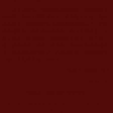
這次法會從一開始被嚴厲的教訓，到最後溫柔
的安慰，都已如實陳述如上。其實每次法會，我都
志在參加，想說做好志工的任務就很開心了，未料
佛菩薩對自己的毛病瞭若指掌，佛法真實不虛，加
持之強大，百感交集，震撼的像是洗了一回三溫
暖！真的感恩、感恩、再感恩！我會謹遵佛菩薩指
示，以及謹記嘎堵師父一再告誡要做一個聽話的乖
小孩，常思無常近，好好
修行
！
佛弟子
關杰玲
合十
2024/12/18
轉載自：
如法修行 快樂學佛
http://www.spreadtruedharma.org/2017/11/blog-post_2
9.html