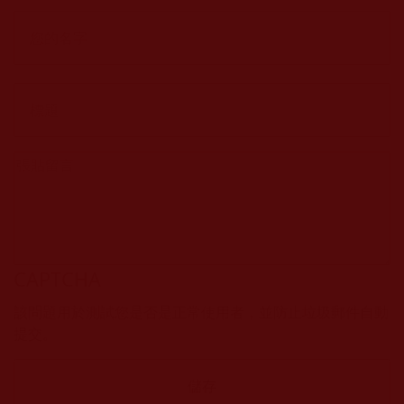
CAPTCHA
該問題用於測試您是否是正常使用者，並防止垃圾郵件自動
提交。