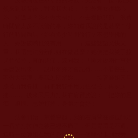
沒想到還在不舒服的時候，突然有一位師姐突
然來到我背後，對著我大喊：「妳外甥女很擔心
妳，知道嗎？妳不做大禮拜、不去看髖關節，浪費
時間管太多不該管的事，妳知道我說的是甚麼？修
行的時間夠嗎？妳有多少時間修行？不想學佛的
人，妳說破嘴也沒有用……。」這些話語又快又
重，我還無法分辨師姐在做甚麼？她便把我雙手拉
起往後拉，真的超痛，還問我：「剛才說兩件事是
甚麼說出來……說出來妳才會記得……不看醫生、
不做大禮拜，要我怎麼幫妳……。」接著師姐又用
膝蓋頂我脊椎，再把我雙手用力往後拉，再次超
痛……。後來又用力打我右肩臂膀說：「把妳的愚
痴、瞋恨、忌妒打掉，身體才會好！」
法會開始，鼓聲響起，我的右肩臂在那位師姐
一番拍打拉伸之後已經不痛了，但是胃還是不適。
這時一位師姐在我的身後打了一個嗝後走到我旁