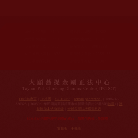
網站文章總數：
7195
網站圖片總數：
17882
網站影視總數：
1658
網站檔案總數：
1118
今日瀏覽人次：
1257
總瀏覽人次：
3093988
今日瀏覽文章數：
978
總瀏覽文章數：
2355166
今日瀏覽影視數：
101
總瀏覽影視數：
91007
FB粉絲專頁
|
FB社團
|
YOUTUBE
|
[email protected]
| +886-37-
326323 | 36050 中華民國苗栗縣苗栗市維新里僑育街26巷8號(
地圖
) |
護
持協助本站功德錄
|
全球各聞法機構資料表
如果本站的資訊侵犯到您的權益，請來信告知，謝謝您！
電腦版
|
手機版