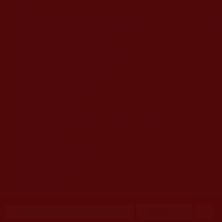
移至主內容
首頁
佛教文告通知 (370)
第三世多杰羌佛簡介與相關資訊 (423)
佛菩薩尊者高僧大德們 (421)
佛教各單位資訊與法會活動 (417)
佛教經藏法義論著 (776)
佛教法會聖蹟證量 (149)
佛教鑑師之道 (292)
佛教聞法點 (792)
佛教修行受用與知見 (3823)
菩提行德 (494)
理諦護法 (726)
文學藝術工巧 (691)
娑婆有溫情 (107)
科學眼 (110)
線上學院 (11)