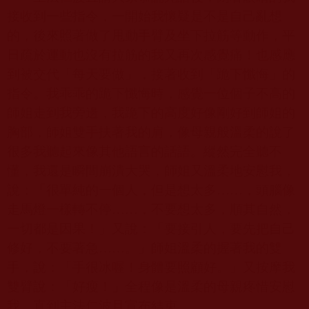
接收到一些指令，一開始我懷疑是不是自己亂想
的，後來照著做了甩動手臂及坐下拉筋等動作，平
日疏於運動也沒有拉筋的我又再次感覺痛！也感應
到被交代「每天要做」，接著收到「跪下懺悔」的
指令。我乖乖的跪下懺悔時，感覺一位個子不高的
師姐走到我旁邊，我跪下的高度好像剛好到師姐的
胸部，師姐雙手扶著我的肩，像母親般溫柔的說了
很多我聽起來像其他語言的話語。縱然完全聽不
懂，我還是瞬間崩潰大哭，師姐又溫柔地安慰我，
說：「很單純的一個人，但是想太多……，頭腦像
走馬燈一樣轉不停……，不要想太多，順其自然，
一切都是因果！」又說：「要接引人，要先把自己
修好，不要著急……。」師姐溫柔的握著我的雙
手，說：「手很冰喔！身體要照顧好。」又按摩我
雙臂說：「好瘦！」全程像是溫柔的母親疼惜安慰
我，直到主法仁波且宣布結束。