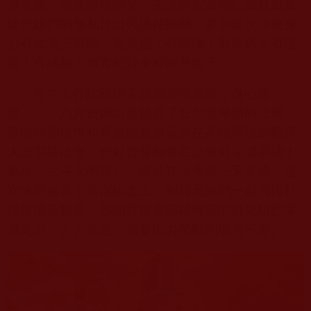
佛菩薩，感謝嘎堵師父、主法昱宏宮闕仁波且以及
師兄姐們的無私付出與護持協助。參加這次法會身
心有如洗三溫暖，有震撼！有慚愧！有疼痛！有溫
暖！有感動！如實紀錄全程經歷如下：
今年工作忙碌經常感覺渾渾噩噩，身心疲
憊……，八月份因出差錯過了在台北舉辦的法會，
所以特別珍惜和興奮能參加這次在高雄舉辦的觀音
大悲加持法會。想起曾發願要在法會前完成恭誦十
萬次《六字大明咒》，終於在法會前一天完成。這
次依舊報名了清潔組志工，和師兄姐們一起清潔打
掃會場及廁所，感謝菩提會高雄佛堂的師兄姐們準
備充分，人力充足，需要出力勞動的地方不多。