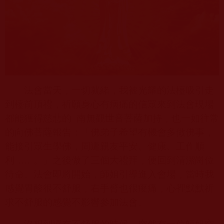
法會當天，一切就緒，我被光耀的法檯吸引走
到檯前頂禮，祈願身心有病痛的信眾來到法會現場
都能獲得慈悲的
南無觀世音菩薩加持，也一如往常
的向佛菩薩報告：「佛弟子希望有機會多做佛事，
能接引眾生學佛，周遭親友平安、健康、工作順
利……。」之後做了三個大禮拜，便回到清潔崗位
待命。法會即將開始，師姐引導進入會場，當時我
感覺胃酸很不舒服，右手臂也很痠痛，心裡默默祈
求不舒服的感覺不影響參加法會。