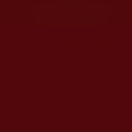
大量佛弟子恭聞羌佛法音，修學如來正法，而獲諸受用。
◆
本站遵奉依行南無第三世多杰羌佛與釋迦牟尼佛所說的教法
為無上根本指南，並遵照第三世多杰羌佛辦公室的文告努
力實行運作。
◆
除三段金釦大聖德能作開示所說法義錯誤較少，四段金釦以
上的巨聖德能作正確開示之外，本站所發布的法王、尊
者、仁波且、法師、居士等的文章均不作為法義依據，最
多只能作為知見行持參考之用，凡不符合南無第三世多杰
羌佛說法的內容，皆屬邪說邊見錯誤之理，一概不可依從
學習。
◆
本站網站的型式、目錄的編排、圖文的呈現等一切資料與相
關規劃，均為本站建置人員自我的意思，非南無第三世多