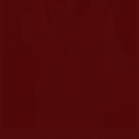
主法仁波且請大家恭誦咒語後，閉著眼睛的我