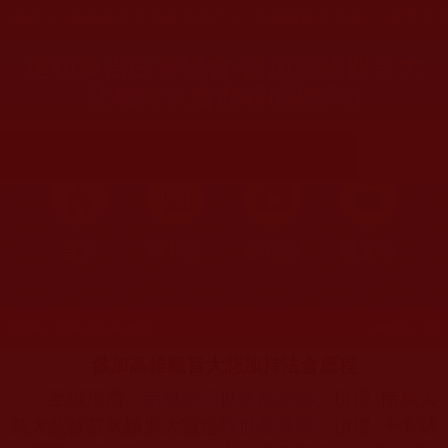
您在這裡
首頁
»
佛菩薩尊者高僧大德們
»
南無觀世音菩薩
»
觀音大
運頓多吉白菩提會-參加高雄觀音大
悲加持法會歷程(關杰玲)
首頁
圖片區
影視區
檔案區
發文時間：2024年12月24日 星期二
瀏覽次數：148
參加高雄觀音大悲加持法會歷程
至誠頂禮
南無第三世多杰羌佛
、頂禮
南無大
慈大悲救苦救難廣大靈感
觀世音菩薩
、頂禮
十方諸