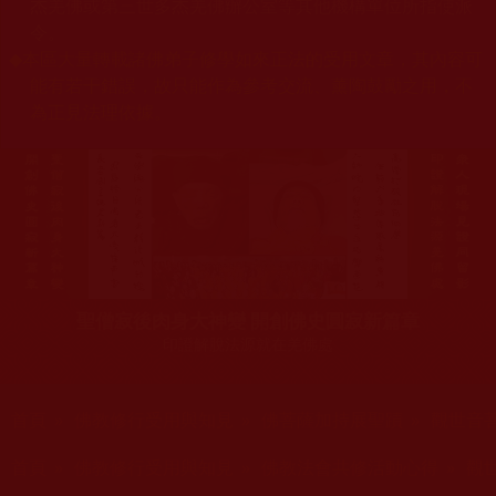
杰羌佛或第三世多杰羌佛辦公室等其他機構單位所指使派
令。
◆
本區大量轉載諸佛弟子修學如來正法的受用文章，其內容可
能有若干錯誤，故只能作為參考交流、薰陶鼓勵之用，不
為正見法理依據。
聖僧寂後肉身大神變 開創佛史圓寂新篇章
印證解脫法源就在羌佛處
您在這裡
首頁
»
佛教修行受用與知見
»
佛菩薩加持展聖蹟
»
觀世音
您在這裡
首頁
»
佛教修行受用與知見
»
佛教法會共修活動心得
»
觀