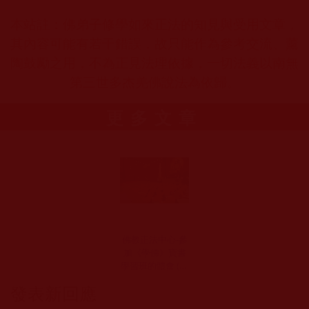
本站註：佛弟子修學如來正法的知見與受用文章，
其內容可能有若干錯誤，故只能作為參考交流、薰
陶鼓勵之用，不為正見法理依據，一切法義以南無
第三世多杰羌佛說法為依歸。
更多文章
佛教正法中心-參
加《學佛》寶書
學習班的體會 (一
滴水)
發表新回應