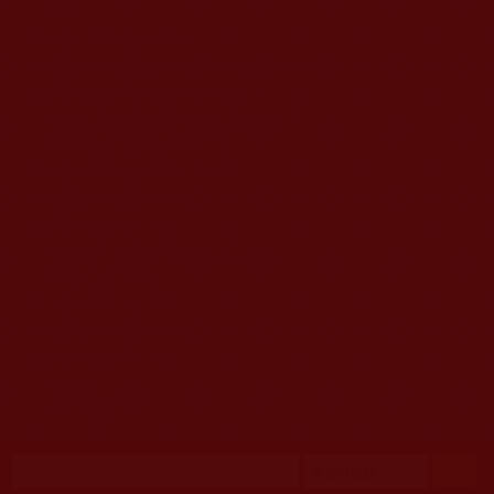
移至主內容
首頁
佛教文告通知 (370)
第三世多杰羌佛簡介與相關資訊 (423)
佛菩薩尊者高僧大德們 (421)
佛教各單位資訊與法會活動 (417)
佛教經藏法義論著 (776)
佛教法會聖蹟證量 (149)
佛教鑑師之道 (292)
佛教聞法點 (792)
佛教修行受用與知見 (3823)
菩提行德 (494)
理諦護法 (726)
文學藝術工巧 (691)
娑婆有溫情 (107)
科學眼 (110)
線上學院 (11)