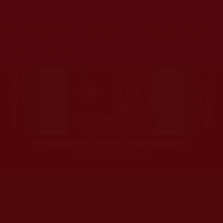
杰羌佛或第三世多杰羌佛辦公室等其他機構單位所指使派
令。
◆
本區大量轉載諸佛弟子修學如來正法的受用文章，其內容可
能有若干錯誤，故只能作為參考交流、薰陶鼓勵之用，不
為正見法理依據。
聖僧寂後肉身大神變 開創佛史圓寂新篇章
印證解脫法源就在羌佛處
您在這裡
首頁
»
佛教修行受用與知見
»
法著文集影視心得
»
影視啟
獲國際大獎的紀錄片《輪迴》，無旁