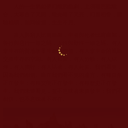
人的一生猶如夢幻般的戲劇，上演著悲歡離
合，大幕合了又開，燈光暗了又亮，幻覺相疊，體
驗相續，如同輪迴，生生不息。
富人與窮人比肩而鄰，生者與死者比肩而鄰，
善行與惡行一線之隔，人性與獸性一線之隔。有人
拿生存的質地衡量生命的價值，有人拿生命的風險
交換生存的空間。有人相聚，有人分離；有人結
伴，有人獨行；有人活著，有人死去。我們看見，
因為我們相信。而在我們看不見的遠方，有種自然
正在發生；有種文明正在發生；有種歷史正在發
生。我們未曾看見，並不意味著未曾發生；我們不
相信，也不意味著不存在。