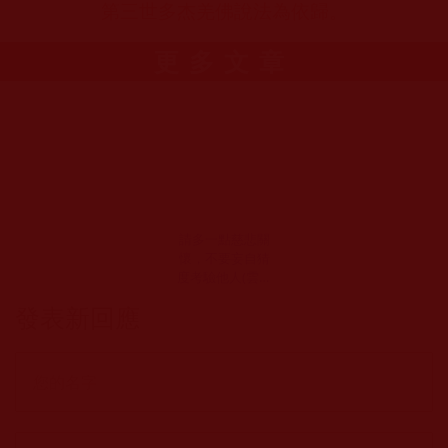
第三世多杰羌佛說法為依歸。
更多文章
請多一點慈悲關
懷，不要妄自猜
度考驗他人(雲喜
馨荷)
發表新回應