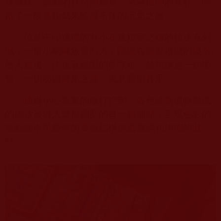
抹微塵。靈動的音符與舞步，充滿信仰的雙眸，開
啟了一段無始劫來輪迴不休的沉思之旅。
位於中印邊境的有小布達拉宮之稱的拉達克列
城，一群小喇嘛魚貫而入，圍繞在繪製壇城的幾名
僧人身邊，注視著繪製的曼陀羅。曼陀羅是一切聖
賢、一切功德聚集之處，寓意圓明具足。
通過小心翼翼的敲打控制，各色珍貴礦物磨成
的細沙被填入繁複圖案的每一處細節，呈現色彩的
振動頻率與幾何的黃金結構傳遞圓滿和均衡的狀
態。