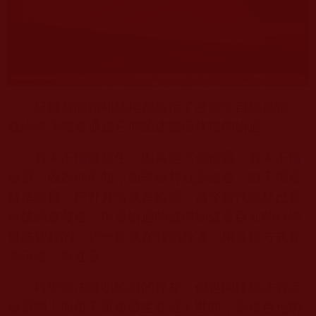
紀錄片開始和結尾都展示了沙漠等自然景物，
或許導演想要通過它們闡述循環往復的輪迴。
有人不信有來生，因為他不信輪迴；有人不信
輪迴，因為他不知，四季輪替就是輪迴，白天黑夜
就是輪迴，日升月落就是輪迴。當今時代雖然已是
科技高度發達，但是輪迴的道理卻還是目前的科學
無法解釋的。它一直就在我們身邊，用各種方式在
演示著、存在著。
科學無法證明輪迴的存在，但也同樣無法否定
輪迴啊！而每天重複發生在這人世間，形形色色的