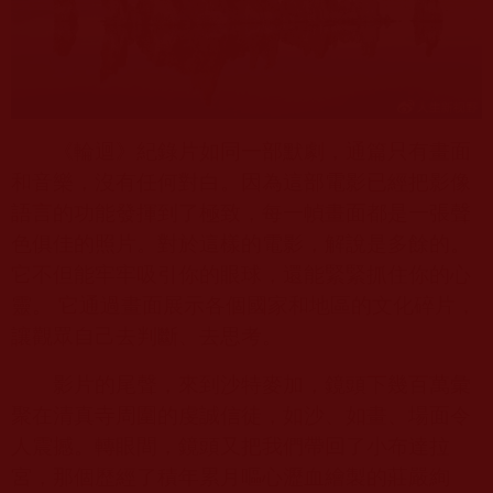
《輪迴》紀錄片如同一部默劇，通篇只有畫面
和音樂，沒有任何對白。因為這部電影已經把影像
語言的功能發揮到了極致，每一幀畫面都是一張聲
色俱佳的照片。對於這樣的電影，解說是多餘的。
它不但能牢牢吸引你的眼球，還能緊緊抓住你的心
靈。 它通過畫面展示各個國家和地區的文化碎片，
讓觀眾自己去判斷、去思考。
影片的尾聲，來到沙特麥加，鏡頭下幾百萬彙
聚在清真寺周圍的虔誠信徒，如沙、如畫、場面令
人震撼。轉眼間，鏡頭又把我們帶回了小布達拉
宮，那個歷經了積年累月嘔心瀝血繪製的莊嚴絢