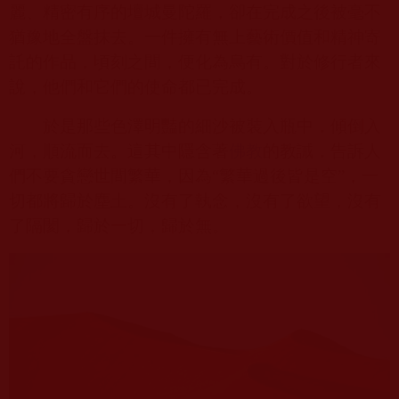
麗、精密有序的壇城曼陀羅，卻在完成之後被毫不
猶豫地全盤抹去。一件擁有無上藝術價值和精神寄
託的作品，頃刻之間，便化為烏有。對於修行者來
說，他們和它們的使命都已完成。
於是那些色澤明豔的細沙被裝入瓶中，傾倒入
河，順流而去。這其中隱含著
佛教
的教誡，告訴人
們不要貪戀世間繁華，因為“繁華過後皆是空”，一
切都將歸於塵土。沒有了執念，沒有了欲望，沒有
了隔閡，歸於一切，歸於無。