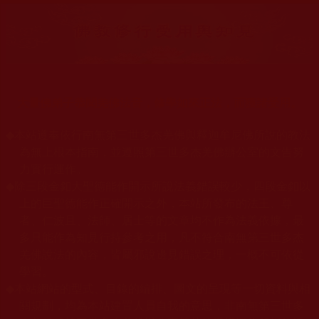
大量佛弟子恭聞羌佛法音，修學如來正法，而獲諸受用。
◆
本站遵奉依行南無第三世多杰羌佛與釋迦牟尼佛所說的教法
為無上根本指南，並遵照第三世多杰羌佛辦公室的文告努
力實行運作。
◆
除三段金釦大聖德能作開示所說法義錯誤較少，四段金釦以
上的巨聖德能作正確開示之外，本站所發布的法王、尊
者、仁波且、法師、居士等的文章均不作為法義依據，最
多只能作為知見行持參考之用，凡不符合南無第三世多杰
羌佛說法的內容，皆屬邪說邊見錯誤之理，一概不可依從
學習。
◆
本站網站的型式、目錄的編排、圖文的呈現等一切資料與相
關規劃，均為本站建置人員自我的意思，非南無第三世多