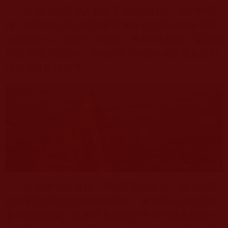
這是一部所有人都能看懂的紀錄片。那鬥轉星
移，物我兩忘的自然風貌
彷彿
在述說著自然輪迴間
生命的渺小。紀錄片《輪迴》歷時
5
年拍攝，足跡遍
佈五大洲
25
個國家，榮獲
2012
年柏林國際電影節影
評人最佳紀錄片獎。
塔廟林立的蒲甘，華麗莊嚴的教堂，是人類千
百年來對神性乃至覺悟的嚮往。風水雨火肆意塗抹
著大地的容貌，蕞爾不及碎遍三千大千世界後的一