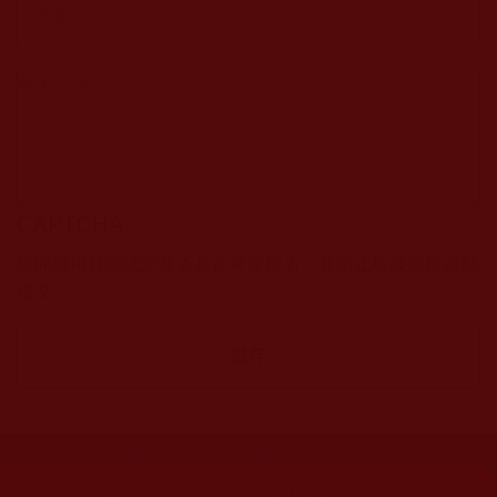
CAPTCHA
該問題用於測試您是否是正常使用者，並防止垃圾郵件自動
提交。
網站文章總數：
7194
網站圖片總數：
17881