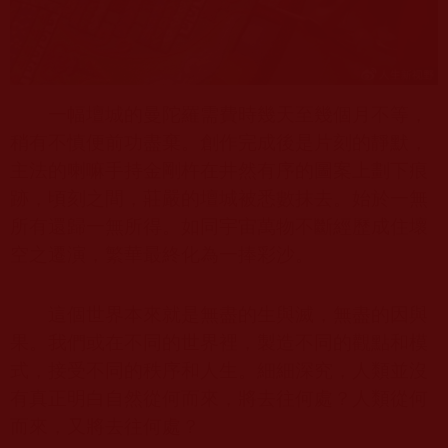
一幅壇城的曼陀羅需費時幾天至幾個月不等，
稍有不慎便前功盡棄。創作完成後是片刻的靜默，
主法的喇嘛手持金剛杵在井然有序的圖案上劃下痕
跡，頃刻之間，莊嚴的壇城被悉數抹去。始於一無
所有還歸一無所得。如同宇宙萬物不斷經歷成住壞
空之遷演，繁華最終化為一捧彩沙。
這個世界本來就是無盡的生與滅，無盡的因與
果。我們或在不同的世界裡，製造不同的觀點和模
式，接受不同的秩序和人生。細細深究，人類並沒
有真正明白自然從何而來，將去往何處？人類從何
而來，又將去往何處？