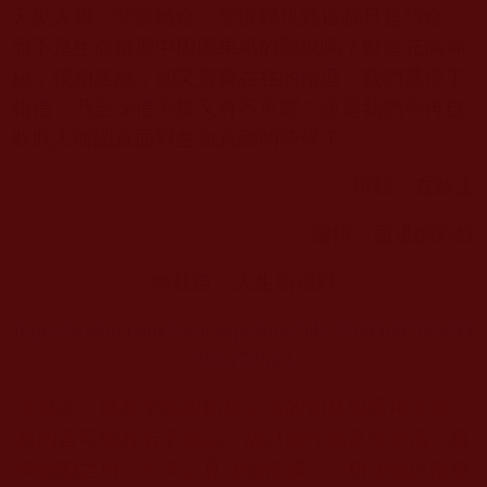
天災人禍、悲歡離合、愛恨親仇難道都只是巧合，
而不是生命輪迴中因因果果的顯現嗎？對這充滿神
秘，撲朔迷離，卻又實實在在的輪迴，我們選擇了
相信，乃至深信不疑又有不可呢？該是我們不再自
欺欺人而認真面對生命真諦的時候了。
撰稿：在路上
編輯：西邊的彩虹
轉載自：人生新視野
https://weibo.com/ttarticle/p/show?id=2309404765455
591277543
本站註：佛弟子修學如來正法的知見與受用文章，
其內容可能有若干錯誤，故只能作為參考交流、薰
陶鼓勵之用，不為正見法理依據，一切法義以南無