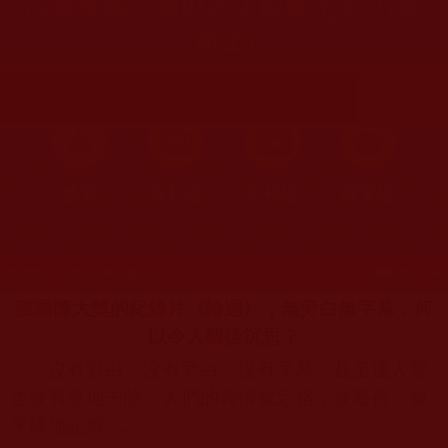
白無字幕，何以令人觀後沉思？(在
路上)
首頁
圖片區
影視區
檔案區
發文時間：2022年05月06日 星期五
瀏覽次數：234
獲國際大獎的紀錄片《輪迴》，無旁白無字幕，何
以令人觀後沉思？
沒有對白，沒有旁白，沒有字幕，甚至連人聲
也被有意地去除。人們的表情被定格，被凝視，被
平靜地記錄……