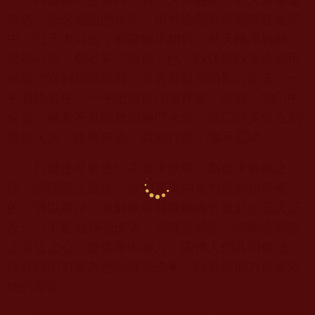
尊者，思念過逝的母親，用神通觀到母親墮在地獄
中，肚子大如鼓，喉嚨細小如針，整天饑渇難耐，
餓得心慌，尊者見了悲傷不已，以缽盛以美食運用
神通力送到母親面前，尊者母親深怕別人搶走，一
手將缽遮住，一手把美食往嘴裡塞，誰知，她囗中
全是一種看不見的無明幽門火焰，到囗的美食立刻
燒成火炭，疼痛無邊，就地打滾，慘不忍睹。
目犍連尊者連忙去請求世尊，為母求解脫之
法。佛陀慈悲說法，告知其母的業力是無始帶來
的，難以脫掉。欲解救母親脫離痛苦就必須三天三
夜一心不亂地持誦佛號，同時要滅盡一切雜念發無
上菩提之心，並供養出家人，讓僧人們共同修法，
以共同的力量為他母親做佛事，以共業的力量來救
他的母親。