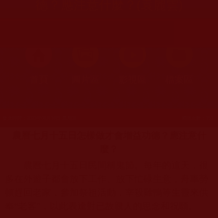
德？應注意什麼？(袁麗雲)
首頁
圖片區
影視區
檔案區
發文時間：2022年08月10日 星期三
瀏覽次數：153
農曆七月十五日怎樣做才會增益功德？應注意什
麼？
農曆七月十五日民間稱鬼節。每年的這天，很
多在外遊子都會放下工作、放下忙碌生意，舟車勞
頓趕回老家，參加祭祖活動，宰殺雞鴨等生靈來供
奉“老客”，以此表達對已故親人的思念和祝願。