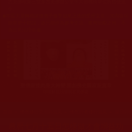
杰羌佛或第三世多杰羌佛辦公室等其他機構單位所指使派
令。
◆
本區大量轉載諸佛弟子修學如來正法的受用文章，其內容可
能有若干錯誤，故只能作為參考交流、薰陶鼓勵之用，不
為正見法理依據。
聖僧寂後肉身大神變 開創佛史圓寂新篇章
印證解脫法源就在羌佛處
您在這裡
首頁
»
佛教修行受用與知見
»
佛教行者修行知見
»
生日與
農曆七月十五日怎樣做才會增益功