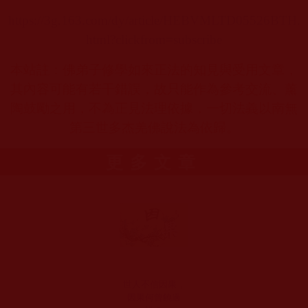
https://3g.163.com/dy/article/HEBVMLTD05526BTH.
html?clickfrom=subscribe
本站註：佛弟子修學如來正法的知見與受用文章，
其內容可能有若干錯誤，故只能作為參考交流、薰
陶鼓勵之用，不為正見法理依據，一切法義以南無
第三世多杰羌佛說法為依歸。
更多文章
世人不信因果，
因果何曾饒過