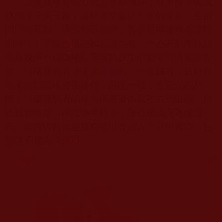
目犍連尊者盡心盡力供奉僧眾，並與僧眾虔誠
修法達三天三夜，這時虛空響徹明亮的聲音，宇宙
間同時震動，諸佛聲音彙聚，告訴目犍連尊者要特
別專注，不能生傷心和悲哀之心，一心不亂地觀想
他母親與一切在地獄受苦的眾生們都要同時脫離苦
難。目犍連尊者發了大
菩提心
，一念成真，這時整
個地獄鐵圍城發生爆炸，轟隆一聲，全部化為灰
燼，目犍連尊者的母親與無量的眾生立刻出離，得
以相應救渡。佛陀非常歡喜，所以稱這天為佛喜
日。同時因為目犍連尊者供養僧人而共同修法，也
把這天稱為供僧日。