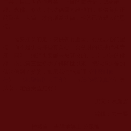
罪業，自己也造作殺業。正確的做法是，應該誦
經、念佛、修法，把功德回向給他們，並供養真正
的聖德、大德，才會增益功德，報答已故親人的恩
德。
需要注意的是：要供養有聖量、有慈悲心的聖
德，而不是供養那些有貪心、喜斂財的破戒僧和寺
廟。同時，誦經也要誦未被篡改的、原汁原味的佛
經。
南無第三世多杰羌佛
降世以來，把純淨無偏的
佛法傳到了娑婆，如果我們能讀誦《
什麼叫修
行
》、《
極聖解脫大手印
》、《
藉心經說真諦
》等
法著，定會受益無窮！
撰文：袁麗雲
編輯：去一塵
轉載自：吉祥地樂土 公眾號