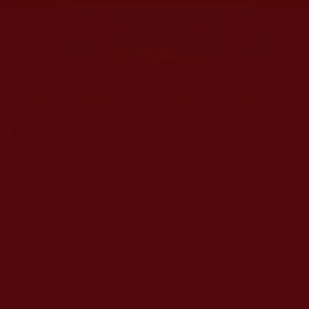
大量佛弟子恭聞羌佛法音，修學如來正法，而獲諸受用。
◆
本站遵奉依行南無第三世多杰羌佛與釋迦牟尼佛所說的教法
為無上根本指南，並遵照第三世多杰羌佛辦公室的文告努
力實行運作。
◆
除三段金釦大聖德能作開示所說法義錯誤較少，四段金釦以
上的巨聖德能作正確開示之外，本站所發布的法王、尊
者、仁波且、法師、居士等的文章均不作為法義依據，最
多只能作為知見行持參考之用，凡不符合南無第三世多杰
羌佛說法的內容，皆屬邪說邊見錯誤之理，一概不可依從
學習。
◆
本站網站的型式、目錄的編排、圖文的呈現等一切資料與相
關規劃，均為本站建置人員自我的意思，非南無第三世多