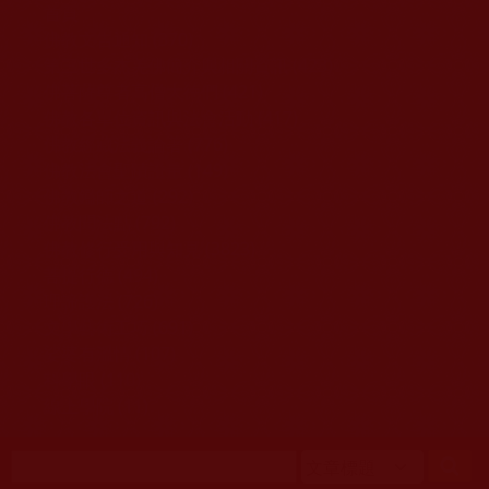
移至主內容
首頁
佛教文告通知 (370)
第三世多杰羌佛簡介與相關資訊 (423)
佛菩薩尊者高僧大德們 (421)
佛教各單位資訊與法會活動 (417)
佛教經藏法義論著 (776)
佛教法會聖蹟證量 (149)
佛教鑑師之道 (292)
佛教聞法點 (792)
佛教修行受用與知見 (3823)
菩提行德 (494)
理諦護法 (726)
文學藝術工巧 (691)
娑婆有溫情 (107)
科學眼 (110)
線上學院 (11)