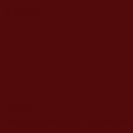
誰？
發表新回應
CAPTCHA
該問題用於測試您是否是正常使用者，並防止垃圾郵件自動
提交。