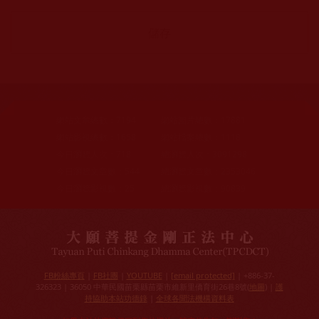
網站文章總數：
7194
網站圖片總數：
17881
網站影視總數：
1658
網站檔案總數：
1118
今日瀏覽人次：
718
總瀏覽人次：
3091298
今日瀏覽文章數：
544
總瀏覽文章數：
2353046
今日瀏覽影視數：
25
總瀏覽影視數：
90839
FB粉絲專頁
|
FB社團
|
YOUTUBE
|
[email protected]
| +886-37-
326323 | 36050 中華民國苗栗縣苗栗市維新里僑育街26巷8號(
地圖
) |
護
持協助本站功德錄
|
全球各聞法機構資料表