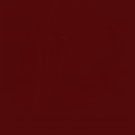
這個公案故事告訴我們，用宰殺雞鴨等來祭祀
已故祖先，不僅沒有功德，而且會增加已故親人的