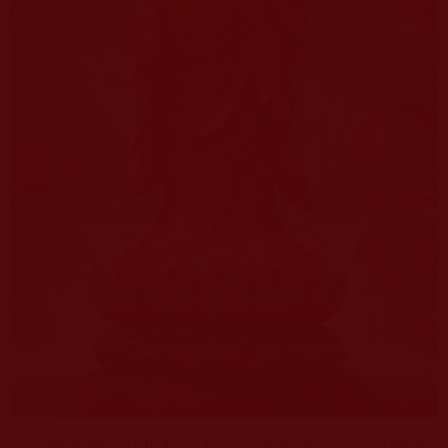
釋迦佛陀住世時，有一天神通第一的大目犍連