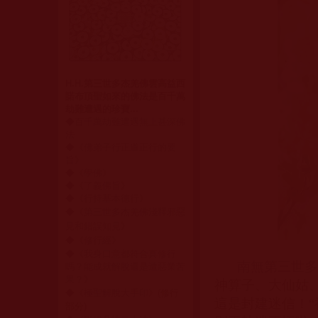
H.H.第三世多杰羌佛雲高益西
諾布頂聖如來的佛法是百千萬
劫難遭遇的珍寶...
◆
百千萬劫難遭遇無上甚深佛
法
◆《
佛弟子行正道正行的要
旨
》
◆《
學佛
》
◆《
了義佛旨
》
◆《
行持基本德行
》
◆
《
第三世多杰羌佛淺釋邪惡
見和錯誤知見
》
◆
《
修行經
》
◆《
我身口意都符合真修行
南無第三世
嗎？能成就解脫還是遭惡業苦
果？
》
神算子、大仙姑
◆
《
極聖解脫大手印
》(修行
這是封建迷信！“
部分)