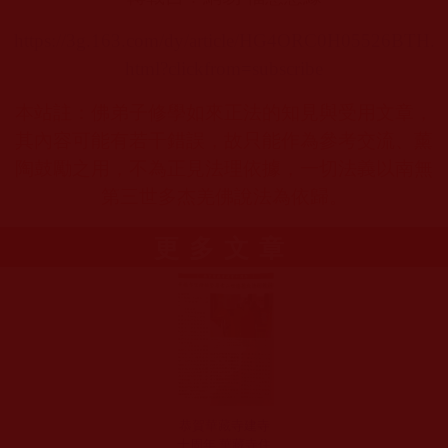
https://3g.163.com/dy/article/HG4ORC0H05526BTH.
html?clickfrom=subscribe
本站註：佛弟子修學如來正法的知見與受用文章，
其內容可能有若干錯誤，故只能作為參考交流、薰
陶鼓勵之用，不為正見法理依據，一切法義以南無
第三世多杰羌佛說法為依歸。
更多文章
恭賀華藏寺建寺
十周年 華藏寺住