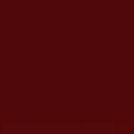
移至主內容
首頁
佛教文告通知 (370)
第三世多杰羌佛簡介與相關資訊 (423)
佛菩薩尊者高僧大德們 (421)
佛教各單位資訊與法會活動 (417)
佛教經藏法義論著 (776)
佛教法會聖蹟證量 (149)
佛教鑑師之道 (292)
佛教聞法點 (792)
佛教修行受用與知見 (3823)
菩提行德 (494)
理諦護法 (726)
文學藝術工巧 (691)
娑婆有溫情 (107)
科學眼 (110)
線上學院 (11)