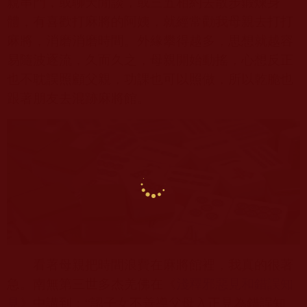
親串門，或聊天閒談，或三五相約去散步鍛煉身
體，有喜歡打麻將的阿姨，就經常勸我母親去打打
麻將，消磨消磨時間。外緣攀得越多，思想就越容
易隨波逐流，久而久之，母親開始動搖，心想反正
也不耽誤照顧父親，功課也可以照做，所以乾脆也
跟著朋友去混跡麻將館。
看著母親把時間浪費在麻將館裡，我真的很著
急。
南無第三世多杰羌佛
在《
淺釋邪惡見和錯誤知
見
》中講到：“認子女不善導父母入正見為錯誤知