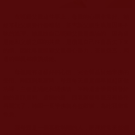
在照顧父親這件事上，母親的心態非常好。她
經常勸父親要行善離惡，並告訴父親生病是因果不
昧的道理。她還說自己照顧父親是應該的，因為這
是她和父親之間的共業，是償還自己往昔所欠下來
的債。因此母親照顧父親盡心盡力，毫無怨言，周
邊的鄉親都很讚揚她。
母親能有這樣好的心態，完全得益於她學佛的
受用。剛回到老家時，母親每天還是很早就起床做
功課，主要是誦經和誦佛號，平時還會學習我發給
她的音訊資料。遺憾的是，回老家後母親沒有條件
再聞法了，時間一長學佛就有些鬆懈，為此我非常
焦急。
我母親是一個喜歡熱鬧的人，家裡經常來些鄉