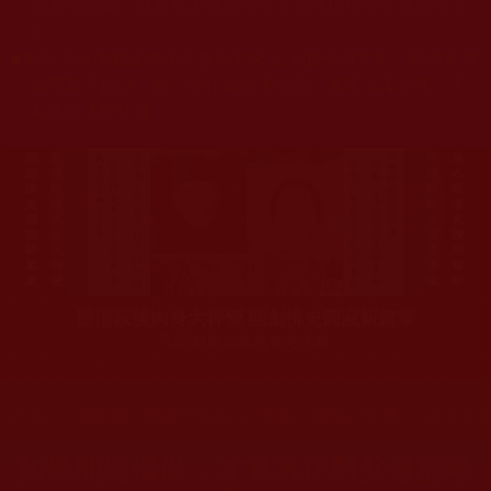
杰羌佛或第三世多杰羌佛辦公室等其他機構單位所指使派
令。
◆
本區大量轉載諸佛弟子修學如來正法的受用文章，其內容可
能有若干錯誤，故只能作為參考交流、薰陶鼓勵之用，不
為正見法理依據。
聖僧寂後肉身大神變 開創佛史圓寂新篇章
印證解脫法源就在羌佛處
您在這裡
首頁
»
佛教修行受用與知見
»
佛教行者修行知見
»
孝道與
如果能這樣做，才算真正對父母盡孝