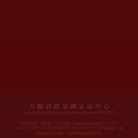
網站文章總數：
7195
網站圖片總數：
17882
網站影視總數：
1658
網站檔案總數：
1118
今日瀏覽人次：
1257
總瀏覽人次：
3093988
今日瀏覽文章數：
978
總瀏覽文章數：
2355166
今日瀏覽影視數：
101
總瀏覽影視數：
91007
FB粉絲專頁
|
FB社團
|
YOUTUBE
|
[email protected]
| +886-37-
326323 | 36050 中華民國苗栗縣苗栗市維新里僑育街26巷8號(
地圖
) |
護
持協助本站功德錄
|
全球各聞法機構資料表