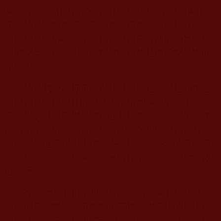
見。”是啊，作為子女遇到父母不學佛，感到束手無
策，於是乾脆就不管了，放之任從，這是錯誤的。
對父母真正的孝敬，不僅僅是物質方面的滿足，能
幫助父母學佛走上成就解脫的路才是做子女最大的
孝敬！
於是我經常打電話跟我母親溝通，幫她回憶之
前學佛是如何認真的以及學佛給她帶來的受用等
等，告訴母親要生起無常心和出離心，不要把時間
浪費了；並告訴她長沙這邊的師兄姐們學佛很努
力，讓她也要跟上步伐，不要掉隊。多次的電話溝
通，母親終於答應我不去麻將館了，但是我始終放
心不下。
今年七月中旬，我帶著孩子回老家看望父母。
這次回來，我請回了
南無第三世多杰羌佛
的無上殊
勝法音，並在家裡建了一個簡易壇城。住在老家的