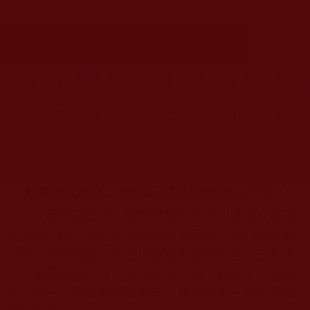
心了吧！(慈娜)
首頁
圖片區
影視區
檔案區
發文時間：2022年09月04日 星期日
瀏覽次數：124
如果能這樣做，才算真正對父母盡孝心了吧！
父母年歲已大，我無時無刻不牽掛著遠在老家
的父母，除了關心父母的衣食住行外，我始終有個
心願，希望能讓父母在老家能聞聽到
南無第三世多
杰羌佛
親說的
法音
。今年七月中旬，我回了一趟老
家，這一心願終於得以實現，這的確是一件令我高