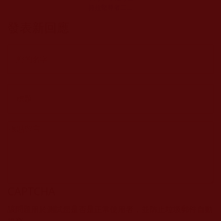
持拉堅尊者二世
隆慧大法師致辭
發表新回應
CAPTCHA
該問題用於測試您是否是正常使用者，並防止垃圾郵件自動
提交。