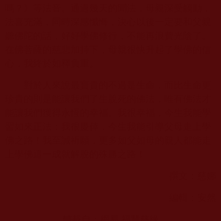
嗎？》等法音。通過幾天的聞法，母親深受觸動，
法喜充滿，同時深感懺悔，決心以後一定要和父親
聽佛陀的話，好好學佛修行，不能再浪費光陰了。
在佛菩薩的慈悲加持下，母親很快升起了學佛的信
心，我終於如釋負重。
對於人來說最寶貴的不過是生命，而比生命更
珍貴的則是能讓我們了生脫死的佛法，唯有佛法才
能讓我們獲得永恆的幸福。我很幸福，今生我能學
習如來正法；我很慶倖，今生我能引導父母走上學
佛之路！我至誠祈願，更多如父如母的親人都能走
上學佛這一成就解脫的殊勝之路！
撰文：慈娜
編輯：安然
轉載自：網易 福慧慈緣