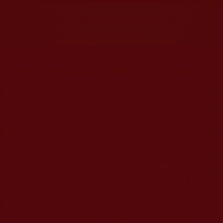
大量佛弟子恭聞羌佛法音，修學如來正法，而獲諸受用。
◆
本站遵奉依行南無第三世多杰羌佛與釋迦牟尼佛所說的教法
為無上根本指南，並遵照第三世多杰羌佛辦公室的文告努
力實行運作。
◆
除三段金釦大聖德能作開示所說法義錯誤較少，四段金釦以
上的巨聖德能作正確開示之外，本站所發布的法王、尊
者、仁波且、法師、居士等的文章均不作為法義依據，最
多只能作為知見行持參考之用，凡不符合南無第三世多杰
羌佛說法的內容，皆屬邪說邊見錯誤之理，一概不可依從
學習。
◆
本站網站的型式、目錄的編排、圖文的呈現等一切資料與相
關規劃，均為本站建置人員自我的意思，非南無第三世多