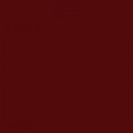
質直的快言快語
是惡語嗎？珍惜
身邊對我們直言
不諱的人吧！(籬
發表新回應
菊半開)
CAPTCHA