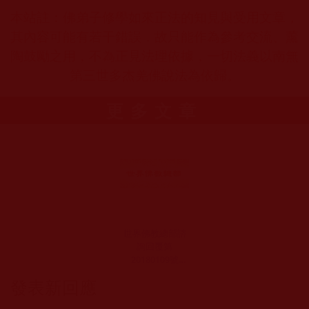
本站註：佛弟子修學如來正法的知見與受用文章，
其內容可能有若干錯誤，故只能作為參考交流、薰
陶鼓勵之用，不為正見法理依據，一切法義以南無
第三世多杰羌佛說法為依歸。
更多文章
世界佛教總部諮
詢回覆第
20180109號
(2018年11月13
發表新回應
日)