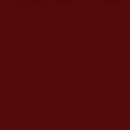
父親欣然同意，於是他們開始每天聞一盤法
音，幾天過後父親跟我說：“我知道原來我對你媽入
魔了！不能關心過頭，要以平常心對待。”
我說：“你是不是聽了佛陀師父的《
心動著境即
是魔，隨緣分別則無定
》這片法音後的感想？”
他說：“是啊！佛陀講得很好，我雖然不能全部
聽懂，但能明白意思。”
我連聲讚歎：“聽佛陀的法音能讓人心開意解，
煩惱頓除。”
父親說：“你老媽可能聽不懂。”
我說：“不管她聽不聽得懂，只要在聽，她身上
有無量的眾生，只要它們聽懂了，不會來搗亂，她