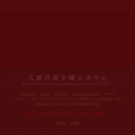
網站文章總數：
7194
網站圖片總數：
17881
網站影視總數：
1658
網站檔案總數：
1118
今日瀏覽人次：
718
總瀏覽人次：
3091298
今日瀏覽文章數：
544
總瀏覽文章數：
2353046
今日瀏覽影視數：
25
總瀏覽影視數：
90839
FB粉絲專頁
|
FB社團
|
YOUTUBE
|
[email protected]
| +886-37-
326323 | 36050 中華民國苗栗縣苗栗市維新里僑育街26巷8號(
地圖
) |
護
持協助本站功德錄
|
全球各聞法機構資料表
如果本站的資訊侵犯到您的權益，請來信告知，謝謝您！
電腦版
|
手機版