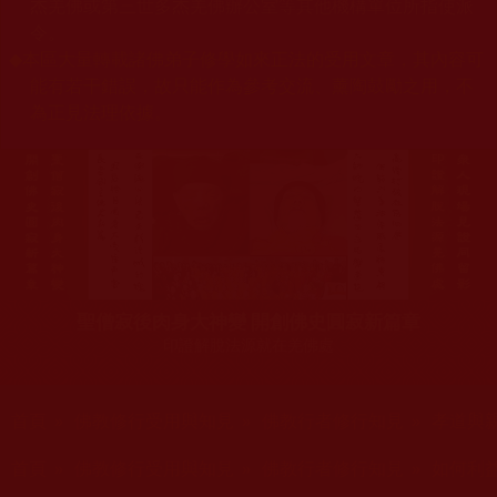
杰羌佛或第三世多杰羌佛辦公室等其他機構單位所指使派
令。
◆
本區大量轉載諸佛弟子修學如來正法的受用文章，其內容可
能有若干錯誤，故只能作為參考交流、薰陶鼓勵之用，不
為正見法理依據。
聖僧寂後肉身大神變 開創佛史圓寂新篇章
印證解脫法源就在羌佛處
您在這裡
首頁
»
佛教修行受用與知見
»
佛教行者修行知見
»
孝道與
您在這裡
首頁
»
佛教修行受用與知見
»
佛教行者修行知見
»
如何利