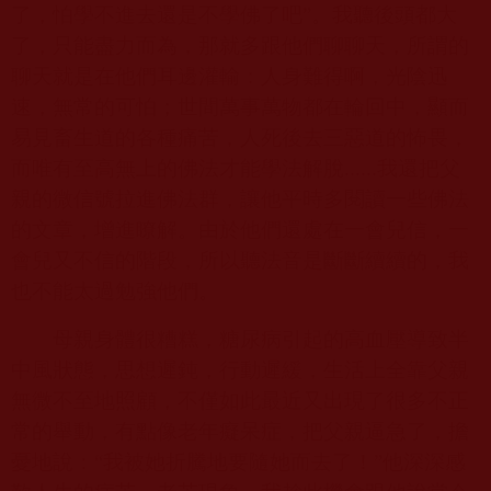
了，怕學不進去還是不學佛了吧”。我聽後頭都大
了，只能盡力而為，那就多跟他們聊聊天，所謂的
聊天就是在他們耳邊灌輸：人身難得啊，光陰迅
速，無常的可怕；世間萬事萬物都在輪回中，顯而
易見畜生道的各種痛苦，人死後去三惡道的怖畏，
而唯有至高無上的佛法才能學法解脫
......
我還把父
親的微信號拉進佛法群，讓他平時多閱讀一些佛法
的文章，增進瞭解。由於他們還處在一會兒信，一
會兒又不信的階段，所以聽法音是斷斷續續的，我
也不能太過勉強他們。
母親身體很糟糕，糖尿病引起的高血壓導致半
中風狀態，思想遲鈍，行動遲緩，生活上全靠父親
無微不至地照顧，不僅如此最近又出現了很多不正
常的舉動，有點像老年癡呆症，把父親逼急了，擔
憂地說：“我被她折騰地要隨她而去了！”他深深感