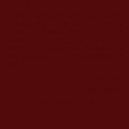
就會好起來。”
事實證明確實有改善，聞了
法音
第二次後母親
的行為開始轉正常了，睡眠也好很多，父親感覺很
不可思議，於是他們把聞佛陀法音作為了每日必須
要做的功課。我想等以後因緣成熟，讓他們真正皈
依佛門，做個依教奉行的佛弟子！並祈願普天下的
父母都有緣遇到
南無第三世多杰羌佛
的純正佛法得
大成就！
撰文：向陽花
編輯：籬菊半開
轉載自：幸福圓滿人生 公眾號
https://mp.weixin.qq.com/s/72sG5WX74Oa1cz4Ewfpy
5Q