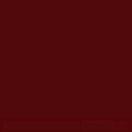
移至主內容
首頁
佛教文告通知 (370)
第三世多杰羌佛簡介與相關資訊 (423)
佛菩薩尊者高僧大德們 (421)
佛教各單位資訊與法會活動 (417)
佛教經藏法義論著 (776)
佛教法會聖蹟證量 (149)
佛教鑑師之道 (292)
佛教聞法點 (792)
佛教修行受用與知見 (3823)
菩提行德 (494)
理諦護法 (726)
文學藝術工巧 (691)
娑婆有溫情 (107)
科學眼 (110)
線上學院 (11)