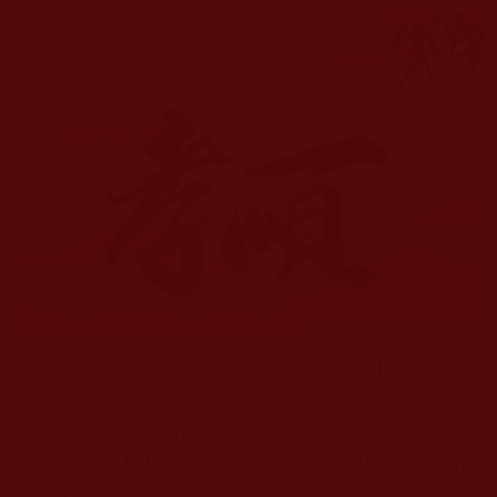
我的父母家在浙江東南沿海的城鎮上，父親年
輕時在生產隊當過大隊長、會計，進廠當過副廠
長，改革開放後做個體戶辦了個金屬製品廠。他勤
勞能幹，為人正直，樂於助人，鄰里和睦，夫妻情
篤。父母都是經歷過貧苦的人，現在生活富足，他