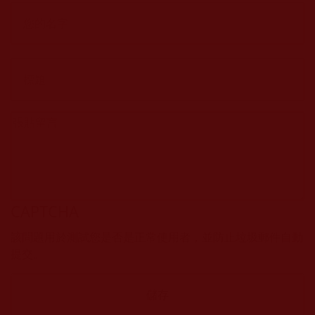
CAPTCHA
該問題用於測試您是否是正常使用者，並防止垃圾郵件自動
提交。