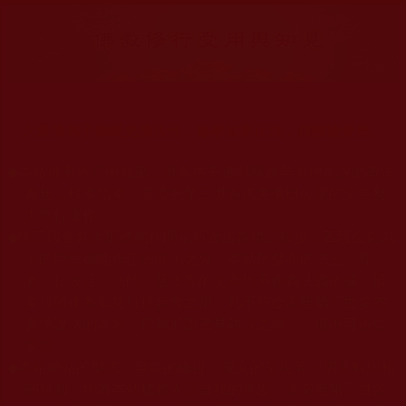
大量佛弟子恭聞羌佛法音，修學如來正法，而獲諸受用。
◆
本站遵奉依行南無第三世多杰羌佛與釋迦牟尼佛所說的教法
為無上根本指南，並遵照第三世多杰羌佛辦公室的文告努
力實行運作。
◆
除三段金釦大聖德能作開示所說法義錯誤較少，四段金釦以
上的巨聖德能作正確開示之外，本站所發布的法王、尊
者、仁波且、法師、居士等的文章均不作為法義依據，最
多只能作為知見行持參考之用，凡不符合南無第三世多杰
羌佛說法的內容，皆屬邪說邊見錯誤之理，一概不可依從
學習。
◆
本站網站的型式、目錄的編排、圖文的呈現等一切資料與相
關規劃，均為本站建置人員自我的意思，非南無第三世多