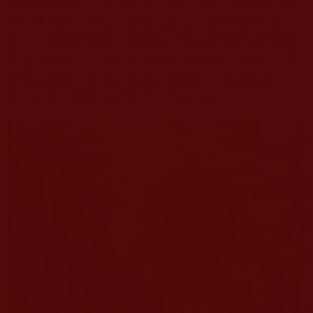
歎人生的病苦、老苦現象。我趁此機會跟他說當今
住世佛陀
南無第三世多杰羌佛
是當之無愧的大醫
王，不但能醫身體上的疾病，醫眾生精神上的疾病
更是無人可比。祂的
法音
聽了讓人有正知正見，豐
富佛學知識，只需要連續每天聞法，就能開敷智
慧，說不定障礙就消除了，不妨一試。