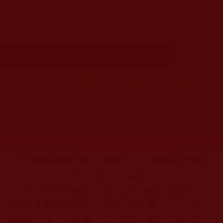
父母聞法打退堂鼓，我用了這一招解
決了問題(向陽花)
首頁
圖片區
影視區
檔案區
發文時間：2022年11月17日 星期四
瀏覽次數：202
父母聞法打退堂鼓，我用了這一招解決了問題
古人云：“百善孝為先。”作為子女孝敬父母，
除了平時的陪伴照顧、滿足父母的物質供給外，最
好的孝敬應是如地藏王菩薩一樣救度自己的父母出
離輪回苦海，正如洞山良价禪師著名的《辭北堂