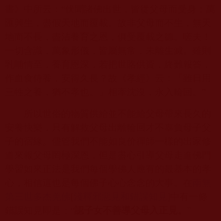
書》中所云：“伏聞諸佛出世，皆從父母而受身；萬
匯興生，盡假天地而覆載。故非父母而不生，無天
地而不長，盡沾養育之恩，俱受覆載之德。嗟夫！
一切含識，萬象形儀，皆屬無常，未離生滅。雖則
乳哺情至，養育恩深，若把世賂供資，終難報答，
作血食侍養，安得久長？故《孝經》云：「雖日用
三牲之養，猶不孝也。」相牽沈沒，永入輪回。”
所以世俗的物質供給並不能給父母帶來長久的
安養快樂，只有解救父母出離輪回才不辜負母子父
子的宿緣。儘管我們不能如良价禪師一樣的出家修
道來報父母罔極深恩，但是盡心引導父母走進佛門
學習如來正法是我們每個學佛人應有的最基本的孝
心，相信這也是每個佛子心心念念的大事。在
南無
第三世多杰羌佛
[
淺釋邪惡見和錯誤知見
]
中有一條
錯誤知見即是：“
認子女不善導父母入正見。
”