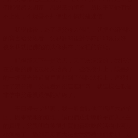
們都很感念國家，感恩黨的領導，所以平時他們從
不上廟，不燒香不拜佛也不搞封建迷信。
我學佛後，為了讓父母入佛門，就把介紹佛陀
的寶書給父親看，父親翻閱後對佛陀的印象很好，
後來我就把佛陀的法像供在了家裡的客廳。
記得那天下午是陰天，天空灰濛濛的，我把供
在客廳的佛陀法相又抬高了一些然後供上，陽臺外
的一縷陽光透過窗戶直射到了佛陀法相上，這樣持
續了幾分鐘，父親看到後連連稱奇，就這樣在似信
非信中父母親跟佛陀結緣了。
平日裡去父母家，我一般會跟他們講講六道輪
回、因果業報的道理，讓他們逐漸瞭解宇宙與人生
的真理，父親明白後很少買他喜歡吃的活物小河魚
小河蝦了。遇到寺廟有大法會我帶著他們參加，幾