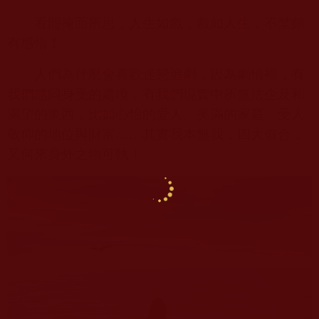
看罷掩面所思，人生如戲，戲如人生，不禁頗
有感悟！
人們為什麼會喜歡迷戀追劇，因為劇情裡，有
我們感同身受的處境，有我們現實中所無法企及和
渴望的東西，比如心怡的愛人、美滿的家庭、受人
敬仰的地位與財富……其實我本無我，四大假合，
又何來身外之物可執！