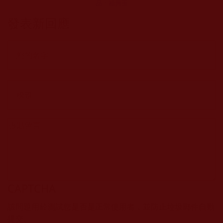
品：福壽玉
發表新回應
CAPTCHA
該問題用於測試您是否是正常使用者，並防止垃圾郵件自動
提交。