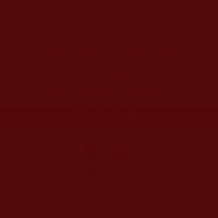
https://3g.163.com/dy/article/HPCMKG5O05526BTH.
html?clickfrom=subscribe
本站註：佛弟子修學如來正法的知見與受用文章，
其內容可能有若干錯誤，故只能作為參考交流、薰
陶鼓勵之用，不為正見法理依據，一切法義以南無
第三世多杰羌佛說法為依歸。
更多文章
H.H.第三世多杰
羌佛詩詞歌賦作