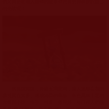
們又何必在他人虛構的故事裡悲喜勞神而蹉跎自己
的光陰呢！
然而說歸說，身處五濁世間，讓人迷離忘我的
誘惑實在太多。琳琅滿目的商品；各色風味十足的
大餐與小吃；快手、抖音、微視頻，每日裡人們幾