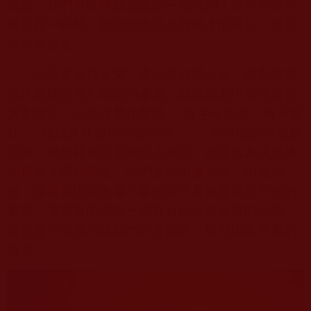
相聚，我們也終將最後面臨一個死別！幸與不幸有
時只在一瞬間，聚與散也只是時間上的長短，而最
終終將散去。
話不要說得太滿，事不要做得太絕，因為無常
也許會摧毀你所既定的事實。就猶如劇中周瑩最初
諷刺沈家二少爺沈星移那樣：“你手不能提，肩不能
扛
......
我就算死也用不著你救
.....”
，而恰便是周瑩被
沉塘、被劫持甚至是被投入死牢，都是因為沈星移
的相救才得以逃生。他們之間由嫌到愛，由愛到
舍，讓我領悟到永遠不要把當下看做是既定不變的
事實，隨無常的流轉一切皆有向反向發展的可能，
這也是住世佛陀讓我們行善修因，轉惡因為善果的
道理。