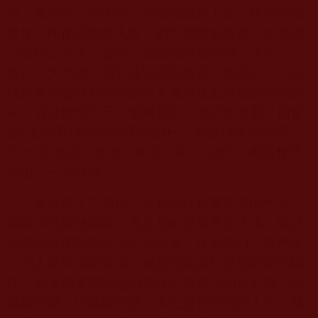
活，飯不吃，覺不睡，不追個曲終人散，絕不善罷
甘休。即使是曲散人終，劇中的情節也會久久彌漫
心頭揮之不去。曾經一夜讀完張愛玲的《半生
緣》，天亮後，面對蓬頭垢面還要工作的自己，回
味故事中並非如願期許而又最為接近現實的不堪結
局，真是懊惱不已，追悔莫及！曾經租碟看了四遍
的“上海灘”看罷仍然不能自已，於是揮筆潑墨寫
下“今生錯認許文強，來世不看上海灘”，書罷奪門
而出，一路狂奔……
所以為了不讓自己追劇抓狂影響正常的生活，
我很少去碰連續劇，尤其是皈依如來正法後，通過
恭學住世佛陀親說法音和法著，使我明白：我們每
一個人來到這個世間，都是因為多生累劫的業力驅
使，而人的本體就是由地水火風四大和合而成，因
緣聚而聚，因緣散而散。本已短暫如幻的人生，我