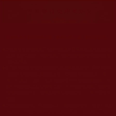
大量佛弟子恭聞羌佛法音，修學如來正法，而獲諸受用。
◆
本站遵奉依行南無第三世多杰羌佛與釋迦牟尼佛所說的教法
為無上根本指南，並遵照第三世多杰羌佛辦公室的文告努
力實行運作。
◆
除三段金釦大聖德能作開示所說法義錯誤較少，四段金釦以
上的巨聖德能作正確開示之外，本站所發布的法王、尊
者、仁波且、法師、居士等的文章均不作為法義依據，最
多只能作為知見行持參考之用，凡不符合南無第三世多杰
羌佛說法的內容，皆屬邪說邊見錯誤之理，一概不可依從
學習。
◆
本站網站的型式、目錄的編排、圖文的呈現等一切資料與相
關規劃，均為本站建置人員自我的意思，非南無第三世多