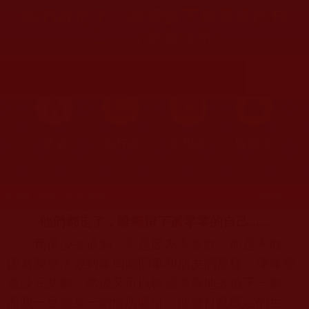
他們都走了，唯獨留下孤零零的自
己......(滄海放舟)
首頁
圖片區
影視區
檔案區
發文時間：2022年12月25日 星期日
瀏覽次數：152
他們都走了，唯獨留下孤零零的自己
......
我很少去追劇，不是因為不喜歡，而是不敢，
因為我無法做到象周圍同事和朋友們那樣，津津樂
道談完某劇，然後又可以輕描淡寫地去追下一劇。
而我一旦被某一劇情所吸引，便會打亂既定的生