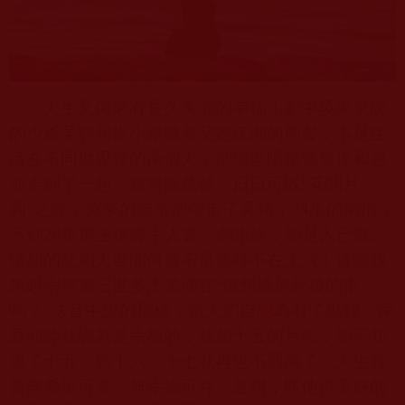
人生又何來有長久美滿的幸福！劇中吳家東院
的少爺吳聘和從小跟隨養父跑江湖的周瑩，本是生
活在不同世界裡的兩個人，卻陰差陽錯毫無違和感
地走到了一起，當排除萬難，日日可以“花開月
圓”之際，突來的無常卻帶走了吳聘，
74
集的劇情，
不到
20
集男主便撒手人寰，劇未終，卻是人已散。
諸如的悲劇人世間何嘗不是無時不在上演！這讓我
想起
南無第三世多杰羌佛
在“你想過你死後的事
嗎？”法音中說的那樣，當人們自認為有了點錢、家
庭和睦就認為是幸福的，就如十五的月亮，卻不知
過了十五，到十六、十七就再也不圓滿了，人生實
質無希望可言、無幸福可存。是啊，即使再美好的