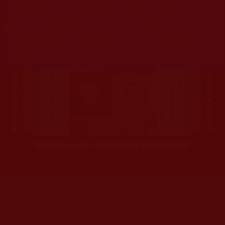
杰羌佛或第三世多杰羌佛辦公室等其他機構單位所指使派
令。
◆
本區大量轉載諸佛弟子修學如來正法的受用文章，其內容可
能有若干錯誤，故只能作為參考交流、薰陶鼓勵之用，不
為正見法理依據。
聖僧寂後肉身大神變 開創佛史圓寂新篇章
印證解脫法源就在羌佛處
您在這裡
首頁
»
佛教修行受用與知見
»
法著文集影視心得
»
影視啟
您在這裡
首頁
»
佛教修行受用與知見
»
佛教行者修行知見
»
珍惜正