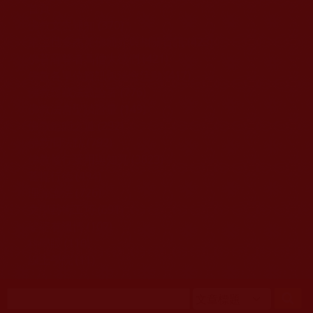
移至主內容
首頁
佛教文告通知 (370)
第三世多杰羌佛簡介與相關資訊 (423)
佛菩薩尊者高僧大德們 (421)
佛教各單位資訊與法會活動 (417)
佛教經藏法義論著 (776)
佛教法會聖蹟證量 (149)
佛教鑑師之道 (292)
佛教聞法點 (792)
佛教修行受用與知見 (3823)
菩提行德 (494)
理諦護法 (726)
文學藝術工巧 (691)
娑婆有溫情 (107)
科學眼 (110)
線上學院 (11)