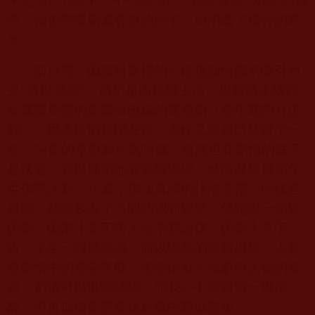
乎是“機”不離手，手不離“機”。雖然避開“大劇”的誘
惑，卻也常常刷著各色的段子，而消磨了瑣碎的時
光。
前日裡，因被抖音裡的一段視頻情節所吸引而
去“追根溯源”，原來是由孫儷主演，根據清末陝西
女首富周瑩的史實而改編的電視劇《那年花開月正
圓》，因為疫情封閉在家，索性又讓自己放縱了一
把，
74
集的電視劇一氣呵成。雖然也在劇情的跌宕
起伏處，難以抑制地欣喜與流淚，然而歷經幾年住
世佛陀法音、法著，佛法真諦的沐浴洗禮，同樣是
看劇，卻讓我有了不同的認知覺受，佛陀說一切皆
因果，因果才是宇宙人生不變定律，因果大至宇
宙，小至一微塵意識。而以因果的邏輯思維，去審
視劇情中的善惡美醜，去感悟每一位劇中人物的命
運，劇情可以悱惻纏綿，而我心中卻自留一份清
醒，不再似從前那樣迷於戲中難以自拔。