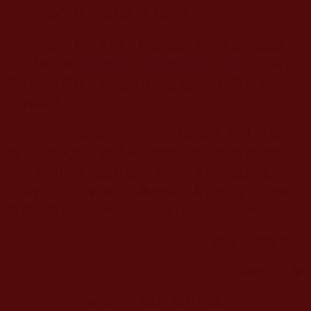
的人，放下所有傷我和害我的事。
一部好劇，的確可以給我們太多生命的啟迪，
而以聽聞學習
南無第三世多杰羌佛
的
法音
、法著得
來的法理智慧，更能讓我們去透徹領悟戲裡戲外人
生的真諦。
“初聞不知曲中意，再聞已是曲中人”人生如
戲，戲如人生，皆是一場因緣幻夢，唯有學佛的人
生，唯有明瞭法義真諦的人生，才能在這紛擾的末
法時代，不因事擾，不為情困，看戲解戲，以佛理
真諦去看破這一世，這一場如戲如幻的人生。
撰文：滄海放舟
編輯：藍馨
轉載自：網易 福慧慈緣