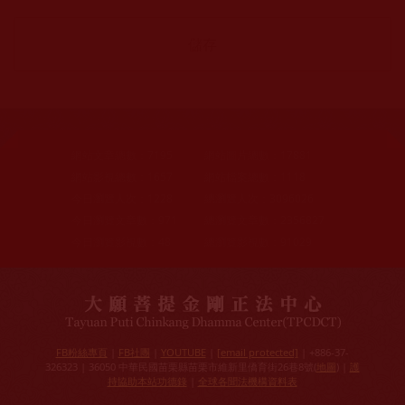
網站文章總數：
7195
網站圖片總數：
17881
網站影視總數：
1657
網站檔案總數：
1118
今日瀏覽人次：
1228
總瀏覽人次：
3096026
今日瀏覽文章數：
971
總瀏覽文章數：
2356827
今日瀏覽影視數：
48
總瀏覽影視數：
91029
FB粉絲專頁
|
FB社團
|
YOUTUBE
|
[email protected]
| +886-37-
326323 | 36050 中華民國苗栗縣苗栗市維新里僑育街26巷8號(
地圖
) |
護
持協助本站功德錄
|
全球各聞法機構資料表