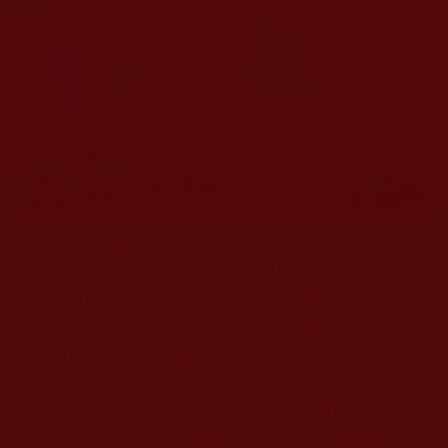
戲可以返回重溫，而人生卻無法重頭再來。當
周瑩坐在樹上，落寂地告訴欲想爬樹逃出東院的
5
歲
懷先：“我不能再呆在這了，他們都走了，我一個人
留在這兒，也沒什麼意思了
......”
是啊，當這世間所
有我們所熟知的一切都不復存在，空茫間唯獨留下
孤零零的自己，想到那一刻，今天的我們還有什麼
理由不去珍惜、不去放下呢！戲可以返回重溫，而
人生卻沒有重頭再來的機會。珍惜所有愛我和我愛