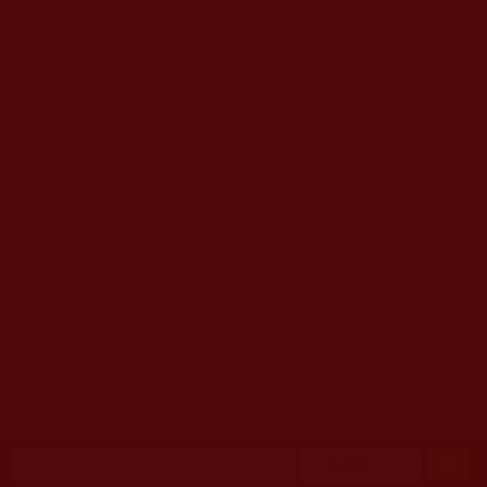
移至主內容
首頁
佛教文告通知 (370)
第三世多杰羌佛簡介與相關資訊 (423)
佛菩薩尊者高僧大德們 (421)
佛教各單位資訊與法會活動 (417)
佛教經藏法義論著 (776)
佛教法會聖蹟證量 (149)
佛教鑑師之道 (292)
佛教聞法點 (792)
佛教修行受用與知見 (3823)
菩提行德 (494)
理諦護法 (726)
文學藝術工巧 (691)
娑婆有溫情 (107)
科學眼 (110)
線上學院 (11)