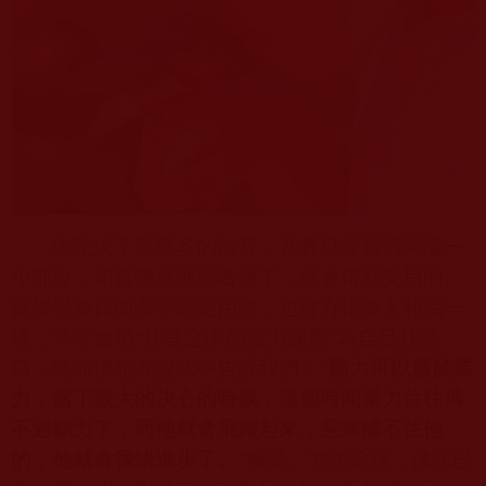
佛陀說了那麼多的法音，其實只要我們聞懂一
小部分，如實徹底地照著做了，就會得到受用的。
當修學多日而看不到受用時，也許有很多人和我一
樣，常常會用“往昔之中的業力深重”為自己找藉
口，然而佛陀在說法中告訴我們：“
願力可以勝於業
力，當下最大的決心的時候，這個時間業力往往博
不過願力了，而他就會飛躍起來，惡業擋不住他
的，他就會很快進步了。
”癥結、方法途徑，佛陀已