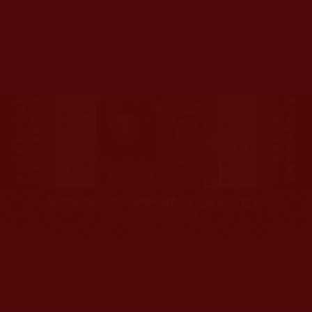
杰羌佛或第三世多杰羌佛辦公室等其他機構單位所指使派
令。
◆
本區大量轉載諸佛弟子修學如來正法的受用文章，其內容可
能有若干錯誤，故只能作為參考交流、薰陶鼓勵之用，不
為正見法理依據。
聖僧寂後肉身大神變 開創佛史圓寂新篇章
印證解脫法源就在羌佛處
您在這裡
首頁
»
佛教修行受用與知見
»
佛教行者修行知見
»
珍惜正
您在這裡
首頁
»
佛教修行受用與知見
»
佛教行者修行知見
»
發願、