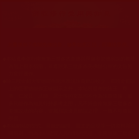
大量佛弟子恭聞羌佛法音，修學如來正法，而獲諸受用。
◆
本站遵奉依行南無第三世多杰羌佛與釋迦牟尼佛所說的教法
為無上根本指南，並遵照第三世多杰羌佛辦公室的文告努
力實行運作。
◆
除三段金釦大聖德能作開示所說法義錯誤較少，四段金釦以
上的巨聖德能作正確開示之外，本站所發布的法王、尊
者、仁波且、法師、居士等的文章均不作為法義依據，最
多只能作為知見行持參考之用，凡不符合南無第三世多杰
羌佛說法的內容，皆屬邪說邊見錯誤之理，一概不可依從
學習。
◆
本站網站的型式、目錄的編排、圖文的呈現等一切資料與相
關規劃，均為本站建置人員自我的意思，非南無第三世多