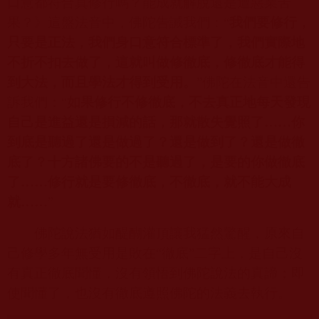
口意都符合真修行嗎？能成就解脫還是遭惡業苦
果？》這盤法音中，佛陀告誡我們：“
我們要修行，
只要是正法，我們身口意符合標準了，我們實際地
不折不扣去做了，這就叫做修徹底，修徹底才能得
到大法，而且學法才得到受用。
”佛陀在法音中還告
訴我們：“
如果修行不修徹底，不去真正地每天發現
自己是進益還是損減的話，那就散失覺照了……你
到底是聽過了還是做過了？還是做到了？還是做徹
底了？十方諸佛要的不是聽過了，是要的你做徹底
了……修行就是要修徹底，不徹底，就不能大成
就……
”
佛陀說法猶如醍醐灌頂讓我猛然驚醒，原來自
己修學多年無受用是敗在“徹底”二字上，是自己沒
有真正徹底聞懂，沒有領悟到佛陀說法的真諦；即
使聞懂了，也沒有徹底遵照佛陀的法義去執行。