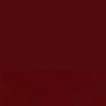
光陰，就不會到現在還生不起真正的無常心和警覺
心。
又如慈悲眾生方面，
嘎堵仁波切
已經證到了很
高的證量，尚且在白螞蟻事件中因處理不當而失卻
初步化身道境。而自己是怎麼做的呢？日常中常常
忽略了這些小生命的存在，有時因為它們擾亂自己
的生活而將它們轟出門外，甚至是饒有興致地觀看
著它們之間的廝殺，即使看到一方死去也會視若不
見……我僅僅是做到了不殺生，卻沒有真正做到徹
底地慈悲眾生，真正把眾生當成自己的親人。