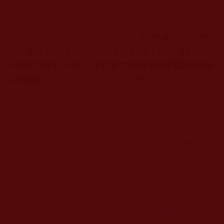
為我們指明，學佛有沒有受用，關鍵看我們自己是
否能真正徹底地依教奉行。
記得有位大德說過一段話，“
既然修行，我們下
決心修行了，修行我們就修徹底吧，修乾淨點吧，
不修乾淨等於不修，那點業力將會讓我們繼續在輪
回來償障。
” 要想成就解脫，我們就要下決心徹底
地把自己修乾淨，不打折扣地去按照佛陀的教誡去
行持。真正做到“徹底”了，相信一定會有新的飛
躍！
撰文：滄海放舟
編輯：安然
轉載自：幸福圓滿人生 公眾號
https://mp.weixin.qq.com/s/_Qx8ZCQXcRZAXzNHU
HgNkQ