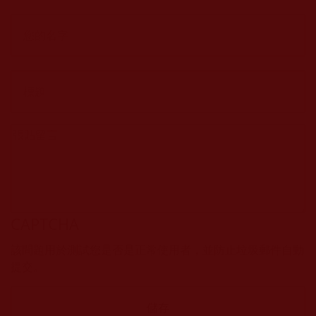
CAPTCHA
該問題用於測試您是否是正常使用者，並防止垃圾郵件自動
提交。