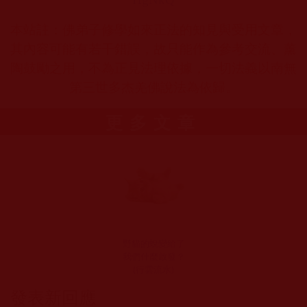
本站註：佛弟子修學如來正法的知見與受用文章，
其內容可能有若干錯誤，故只能作為參考交流、薰
陶鼓勵之用，不為正見法理依據，一切法義以南無
第三世多杰羌佛說法為依歸。
更多文章
野貓的蛻變給了
我們什麼啟發？
(行雲流水)
發表新回應