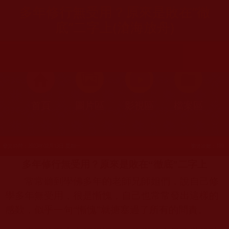
多年修行無受用？原來是敗在“徹
底”二字上(滄海放舟)
首頁
圖片區
影視區
檔案區
發文時間：2023年02月13日 星期一
瀏覽次數：189
多年修行無受用？原來是敗在“徹底”二字上
常常聽到學佛多年的老師兄師姐們，說自己修
學多年無受用，很是慚愧，自己也常常發出這樣的
感歎，似乎一句“慚愧”就搪塞過了所有的問責。