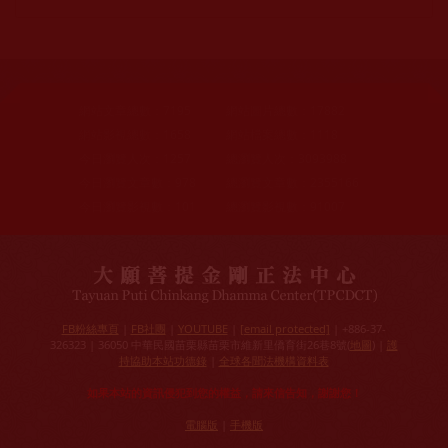
網站文章總數：
7195
網站圖片總數：
17882
網站影視總數：
1658
網站檔案總數：
1118
今日瀏覽人次：
1257
總瀏覽人次：
3093988
今日瀏覽文章數：
978
總瀏覽文章數：
2355166
今日瀏覽影視數：
101
總瀏覽影視數：
91007
FB粉絲專頁
|
FB社團
|
YOUTUBE
|
[email protected]
| +886-37-
326323 | 36050 中華民國苗栗縣苗栗市維新里僑育街26巷8號(
地圖
) |
護
持協助本站功德錄
|
全球各聞法機構資料表
如果本站的資訊侵犯到您的權益，請來信告知，謝謝您！
電腦版
|
手機版