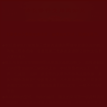
大量佛弟子恭聞羌佛法音，修學如來正法，而獲諸受用。
◆
本站遵奉依行南無第三世多杰羌佛與釋迦牟尼佛所說的教法
為無上根本指南，並遵照第三世多杰羌佛辦公室的文告努
力實行運作。
◆
除三段金釦大聖德能作開示所說法義錯誤較少，四段金釦以
上的巨聖德能作正確開示之外，本站所發布的法王、尊
者、仁波且、法師、居士等的文章均不作為法義依據，最
多只能作為知見行持參考之用，凡不符合南無第三世多杰
羌佛說法的內容，皆屬邪說邊見錯誤之理，一概不可依從
學習。
◆
本站網站的型式、目錄的編排、圖文的呈現等一切資料與相
關規劃，均為本站建置人員自我的意思，非南無第三世多