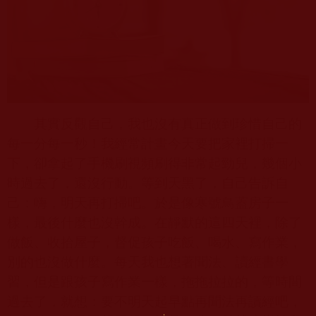
其實反觀自己，我也沒有真正做到珍惜自己的
每一分每一秒！我經常計畫今天要把家裡打掃一
下，卻拿起了手機刷視頻刷得非常起勁兒，幾個小
時過去了，還沒行動。等到天黑了，自己告訴自
己：嗨，明天再打掃吧。於是像寒號鳥蓋房子一
樣，最後什麼也沒幹成。在靜默的這四天裡，除了
做飯、收拾屋子，督促孩子吃飯、喝水、寫作業，
別的也沒做什麼。每天我也想著聞法、讀經書學
習，但是跟孩子寫作業一樣，拖拖拉拉的，等時間
過去了，就想：要不明天起早點再聞法再讀經吧，