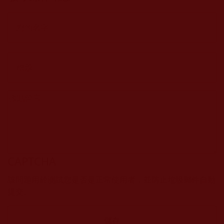
CAPTCHA
該問題用於測試您是否是正常使用者，並防止垃圾郵件自動
提交。