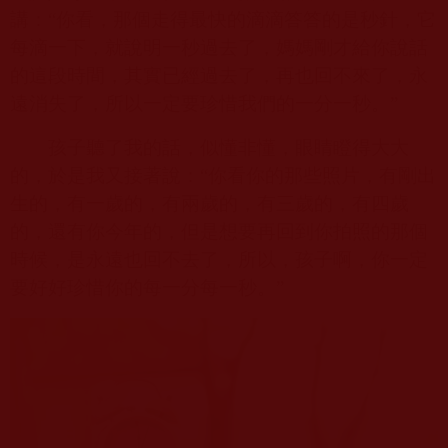
講：“你看，那個走得最快的滴滴答答的是秒針，它
每滴一下，就說明一秒過去了，媽媽剛才給你說話
的這段時間，其實已經過去了，再也回不來了，永
遠消失了，所以一定要珍惜我們的一分一秒。”
孩子聽了我的話，似懂非懂，眼睛瞪得大大
的，於是我又接著說：“你看你的那些照片，有剛出
生的，有一歲的，有兩歲的，有三歲的，有四歲
的，還有你今年的，但是想要再回到你拍照的那個
時候，是永遠也回不去了，所以，孩子啊，你一定
要好好珍惜你的每一分每一秒。”