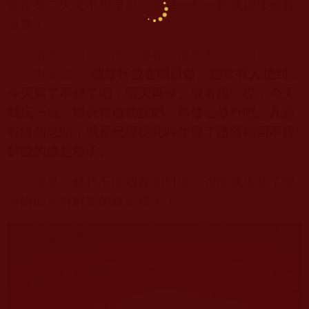
但是第二天又不想早起，於是一分一秒就這樣被我
浪費了。
南無第三世多杰羌佛
在《
淺釋邪惡見和錯誤知
見
》中說法：“
認修行放在明日做。經常有人想到，
今天累了不修了吧，明天再修。或者說：哎，今天
我玩一玩，明天再做功課吧，再修心修行吧。凡是
有這個念頭，就是已經從此時生發了墮落輪回不得
解脫的緣起種子。
”
可見，修行不能放在明日做，否則就生發了墮
落輪回不得解脫的緣起種子！