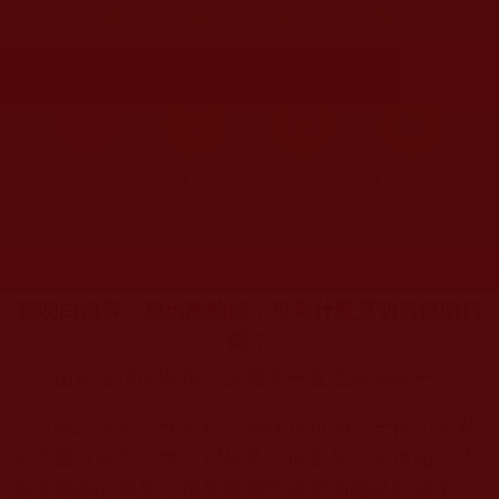
還明日復明日呢？(雪馨)
首頁
圖片區
影視區
檔案區
發文時間：2023年02月17日 星期五
瀏覽次數：203
我明白無常，想出離輪回，可為什麼還明日復明日
呢？
由於疫情的關係，這幾天一直在家陪孩子。
晚上孩子寫作業時，拖拖拉拉的，一個小時過
去了都沒寫完。我心裡焦急，但是又不知道如何才
能讓她專心學習，後來我就指著那個鐘錶給孩子