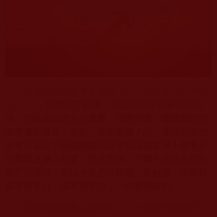
南無第三世多杰羌佛
在《
藉心經說真諦
》中說
法：“
……那麼死了以後，你以後也許就聽不到佛
法，你說你做過多少壞事，同學們啊，哪個敢說他
沒有傷生害命？當然，眾生是傷了的。哪個敢說他
沒有打妄語？哪個敢說他沒有在這個世界上做過多
少業障之事？那麼，既然明白，下輩子就很有可能
學不到佛法，所以今生必須解脫。要解脫，那麼就
要有無常心，沒有無常心，一切都是假的。
”
正因為我沒有生起無常心，才會明日復明日，