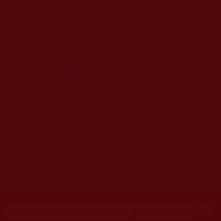
移至主內容
首頁
佛教文告通知 (370)
第三世多杰羌佛簡介與相關資訊 (423)
佛菩薩尊者高僧大德們 (421)
佛教各單位資訊與法會活動 (417)
佛教經藏法義論著 (776)
佛教法會聖蹟證量 (149)
佛教鑑師之道 (292)
佛教聞法點 (792)
佛教修行受用與知見 (3823)
菩提行德 (494)
理諦護法 (726)
文學藝術工巧 (691)
娑婆有溫情 (107)
科學眼 (110)
線上學院 (11)