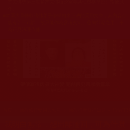
杰羌佛或第三世多杰羌佛辦公室等其他機構單位所指使派
令。
◆
本區大量轉載諸佛弟子修學如來正法的受用文章，其內容可
能有若干錯誤，故只能作為參考交流、薰陶鼓勵之用，不
為正見法理依據。
聖僧寂後肉身大神變 開創佛史圓寂新篇章
印證解脫法源就在羌佛處
您在這裡
首頁
»
佛教修行受用與知見
»
佛教行者修行知見
»
珍惜正
我明白無常，想出離輪回，可為什麼