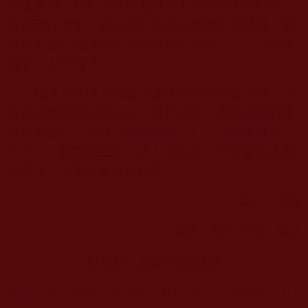
放逸懶散、在昏沉中消磨時光！才會聞了佛陀說法
後仍我行我素！難道我不是把生死無常當兒戲？難
道我不是在輕慢法音？難道我不是在……？不敢再
想了，太可怕了！
我該怎麼辦？我必須要珍惜每一分每一秒，認
真恭聞佛陀說法的法音、嚴持戒律，按照佛陀的教
誡精進修行，實修《
什麼叫修行
》、《
極聖解脫大
手印
》，解開輪回結，步上菩提道，求修快捷成就
的佛法，爭取今生成就解脫。
撰文：雪馨
編輯：雪中春信、傳燈
轉載自：網易 福慧慈緣
https://3g.163.com/dy/article/HTN9SC4U05526BTH.h