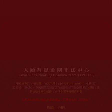
網站文章總數：
7195
網站圖片總數：
17882
網站影視總數：
1658
網站檔案總數：
1118
今日瀏覽人次：
1257
總瀏覽人次：
3093988
今日瀏覽文章數：
978
總瀏覽文章數：
2355166
今日瀏覽影視數：
101
總瀏覽影視數：
91007
FB粉絲專頁
|
FB社團
|
YOUTUBE
|
[email protected]
| +886-37-
326323 | 36050 中華民國苗栗縣苗栗市維新里僑育街26巷8號(
地圖
) |
護
持協助本站功德錄
|
全球各聞法機構資料表
如果本站的資訊侵犯到您的權益，請來信告知，謝謝您！
電腦版
|
手機版