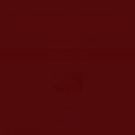
tml?clickfrom=subscribe
本站註：佛弟子修學如來正法的知見與受用文章，
其內容可能有若干錯誤，故只能作為參考交流、薰
陶鼓勵之用，不為正見法理依據，一切法義以南無
第三世多杰羌佛說法為依歸。
更多文章
天天佛號不離
口，卻不知道自
己在騙自己(楊青
松)
發表新回應