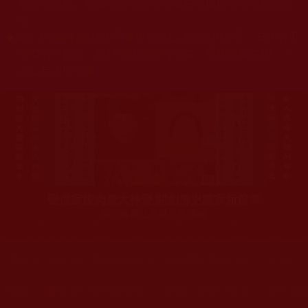
杰羌佛或第三世多杰羌佛辦公室等其他機構單位所指使派
令。
◆
本區大量轉載諸佛弟子修學如來正法的受用文章，其內容可
能有若干錯誤，故只能作為參考交流、薰陶鼓勵之用，不
為正見法理依據。
聖僧寂後肉身大神變 開創佛史圓寂新篇章
印證解脫法源就在羌佛處
您在這裡
首頁
»
佛教修行受用與知見
»
學佛聞法受用心得
»
知見心
您在這裡
首頁
»
佛教修行受用與知見
»
佛教行者修行知見
»
放下我