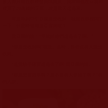
多人都只能在群裡發資訊買菜，我當時也在豆腐群
裡買了
20
塊錢的豆腐，說是當天送過來。
可是等到中午豆腐還沒收到，我就在群裡問了
一下，什麼時候能送豆腐來呢？
賣豆腐的說：“早就給你們送過去了啊。”
“但是沒收到啊”我說。這時，群裡也有人說沒
收到。
“送貨騎手確實送過去了啊”賣豆腐的說。
“那是怎麼回事啊？是不是有人拿錯了啊？”有
的人說。