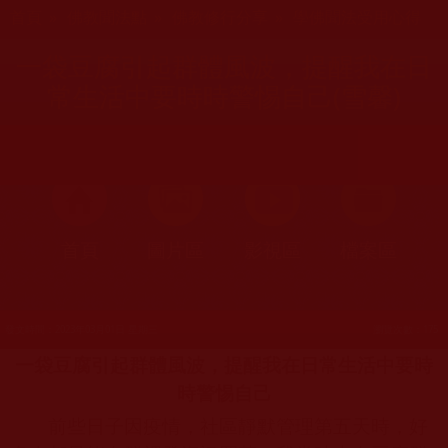
您在這裡
首頁
»
佛教聞法點
»
佛教修行分享
»
學佛聞法受用心得
一袋豆腐引起群體風波，提醒我在日
常生活中要時時警惕自己(雪馨)
首頁
圖片區
影視區
檔案區
發文時間：2023年03月01日 星期三
瀏覽次數：175
一袋豆腐引起群體風波，提醒我在日常生活中要時
時警惕自己
前些日子因疫情，社區靜默管理第五天時，好