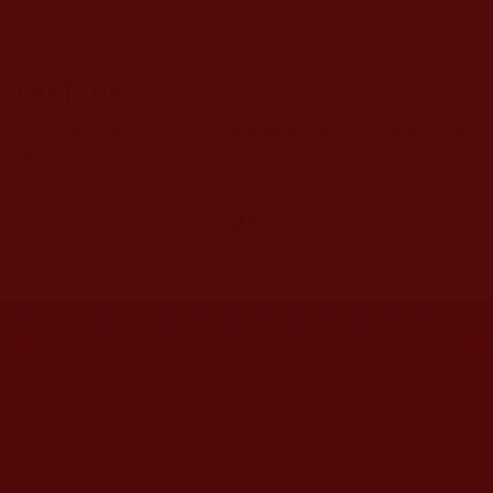
CAPTCHA
該問題用於測試您是否是正常使用者，並防止垃圾郵件自動
提交。
網站文章總數：
7194
網站圖片總數：
17881
網站影視總數：
1658
網站檔案總數：
1118
今日瀏覽人次：
718
總瀏覽人次：
3091298
今日瀏覽文章數：
544
總瀏覽文章數：
2353046
今日瀏覽影視數：
25
總瀏覽影視數：
90839