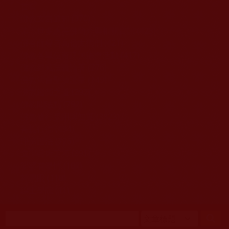
移至主內容
首頁
佛教文告通知 (370)
第三世多杰羌佛簡介與相關資訊 (423)
佛菩薩尊者高僧大德們 (421)
佛教各單位資訊與法會活動 (417)
佛教經藏法義論著 (776)
佛教法會聖蹟證量 (149)
佛教鑑師之道 (292)
佛教聞法點 (792)
佛教修行受用與知見 (3823)
菩提行德 (494)
理諦護法 (726)
文學藝術工巧 (691)
娑婆有溫情 (107)
科學眼 (110)
線上學院 (11)