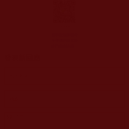
想和跟隨陳恆寶
生學佛的師兄師
姐們說說話(森久
桑波)
發表新回應