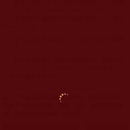
而賣豆腐的小哥也一直給大家解釋：“豆腐確實
是送了，實在找不到的話，我就給大家重新送一
份，沒有收到豆腐的把付款截圖給我發一下，我會
再給大家配送。”
看到豆腐小哥這麼說了，大家的情緒才慢慢穩
定下來。
要是換做學佛以前遇見這樣的情況，我肯定也
會很生氣，但是那天我很冷靜，沒有像群裡其他人
一樣去埋怨甚至去罵人。
南無第三世多杰羌佛
在《
極聖解脫大手印
》
說：“
一切眾生無始至此皆我父母，皆我親情眷屬，
我們才有現在的身體、知識、能力、處境和諸有資
糧、修學佛法的緣起等一切享受
......
”