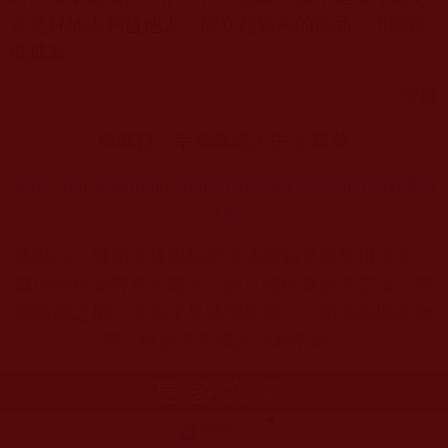
多更好地去利益他人，樹立起崇高的德品，不斷進
取成就。
雪馨
轉載自：幸福圓滿人生 公眾號
https://mp.weixin.qq.com/s/K0Y3gY32xl7nWVAi-IbH
Xw
本站註：佛弟子修學如來正法的知見與受用文章，
其內容可能有若干錯誤，故只能作為參考交流、薰
陶鼓勵之用，不為正見法理依據，一切法義以南無
第三世多杰羌佛說法為依歸。
更多文章