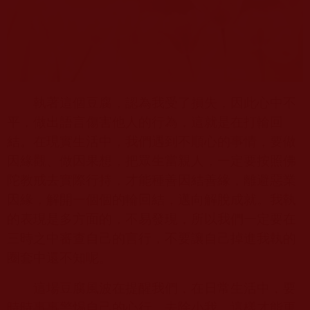
執著這個豆腐，認為我受了損失，因此心中不
平，做出語言傷害他人的行為，這就是在打輪回
結。在現實生活中，我們遇到不順心的事情，要做
因緣觀、做因果想，把眾生當親人，一定要按照佛
陀教戒去實際行持，才能種善因結善緣，離避惡業
因緣，解開一個個的輪回結，邁向解脫成就。我執
的表現是多方面的，不易發現，所以我們一定要在
三時之中審查自己的言行，不要讓自己掉進我執的
圈套中還不知呢。
這場豆腐風波在提醒我們，在日常生活中，要
時時事事警惕自己的心行，去除小我，這樣才能更