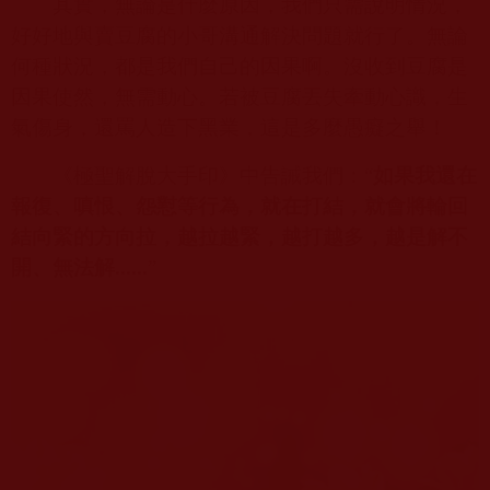
其實，無論是什麼原因，我們只需說明情況，
好好地與賣豆腐的小哥溝通解決問題就行了。無論
何種狀況，都是我們自己的因果啊。沒收到豆腐是
因果使然，無需動心。若被豆腐丟失牽動心識，生
氣傷身，還罵人造下黑業，這是多麼愚癡之舉！
《極聖解脫大手印》中告誡我們：“
如果我還在
報復、嗔恨、怨懟等行為，就在打結，就會將輪回
結向緊的方向拉，越拉越緊，越打越多，越是解不
開、無法解
......
”