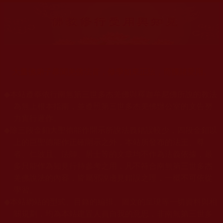
大量佛弟子恭聞羌佛法音，修學如來正法，而獲諸受用。
◆
本站遵奉依行南無第三世多杰羌佛與釋迦牟尼佛所說的教法
為無上根本指南，並遵照第三世多杰羌佛辦公室的文告努
力實行運作。
◆
除三段金釦大聖德能作開示所說法義錯誤較少，四段金釦以
上的巨聖德能作正確開示之外，本站所發布的法王、尊
者、仁波且、法師、居士等的文章均不作為法義依據，最
多只能作為知見行持參考之用，凡不符合南無第三世多杰
羌佛說法的內容，皆屬邪說邊見錯誤之理，一概不可依從
學習。
◆
本站網站的型式、目錄的編排、圖文的呈現等一切資料與相
關規劃，均為本站建置人員自我的意思，非南無第三世多