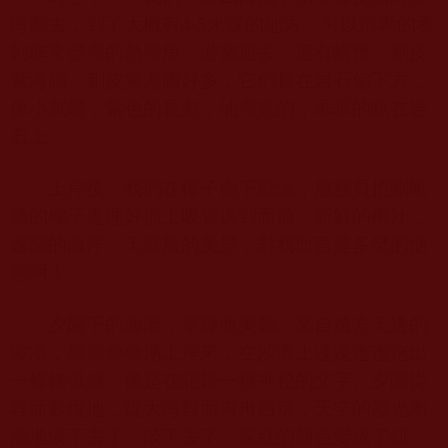
海劃去，到了大概有
4-5
米深的地方，可以清晰的看
到非常漂亮的熱帶魚、游來遊去，還有螃蟹、刺皮
紫海膽。刺皮紫海膽好多，它們長在岩石偏下方，
像小刺蝟，紫色的長刺，油亮亮的，乖乖的趴在岩
石上。
上岸後，我們在椰子樹下歇涼，服務員把剛剛
摘的椰子處理好插上吸管送到面前。新鮮的椰汁，
遼闊的海洋，天堂般的美景，對我而言是多麼的愜
意啊！
夕陽下的海灘，寧靜而美麗。來自遠方天邊的
波濤，層層疊疊湧上岸來，在沙灘上逶逶迤迤拖出
一條條弧線，像是在記錄一種神秘的文字。夕陽從
容而歡悅地，從大海對面冉冉西沉，天空的霞光漸
漸地淡下去了，淡下去了。深紅的顏色變成了緋