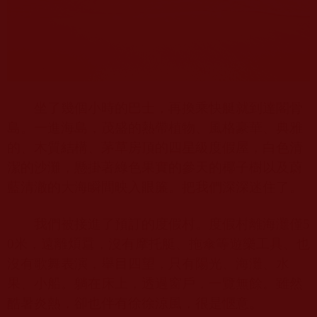
坐了幾個小時的巴士，再換乘快艇就到達閣骨
島。一進海島，茂盛的熱帶植物、風格豪華、典雅
的、木質結構、茅草房頂的四星級度假屋，白色清
潔的沙灘，懸掛著綠色果實的參天的椰子樹以及蔚
藍清澈的大海瞬間映入眼簾。把我們深深迷住了。
我們被接進了預訂的度假村。度假村離海灘僅
5
0
米，遠離煩囂，沒有摩托艇、拖傘等遊樂工具、也
沒有歌舞表演，舉目四望，只有陽光、海灘、水
果、小船。躺在床上，透過窗戶，一覽無餘。雖然
酷暑炎熱，卻也伴有徐徐涼風，很是愜意。