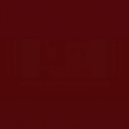
杰羌佛或第三世多杰羌佛辦公室等其他機構單位所指使派
令。
◆
本區大量轉載諸佛弟子修學如來正法的受用文章，其內容可
能有若干錯誤，故只能作為參考交流、薰陶鼓勵之用，不
為正見法理依據。
聖僧寂後肉身大神變 開創佛史圓寂新篇章
印證解脫法源就在羌佛處
您在這裡
首頁
»
佛教修行受用與知見
»
佛教行者修行知見
»
無常境
來自“人間天堂”閣骨島的人生遐想(華