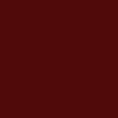
我們計畫在曼谷停留兩天。下榻的酒店離曼谷
幾個大的景點比較近，從我們住的地方步行就可以
到達大皇宮和玉佛寺等旅遊景點。
徒步走進大皇宮，只見大皇宮的建築可謂精細
精美，在陽光的照射下金光燦燦，宮內的繪畫、雕
刻巧奪天工，令人目不暇接。在隔壁。長達
46
米巨
大的金色臥佛體態莊嚴，站到祂面前，那細膩逼真
的造型讓我們深深感受到工匠們對釋迦佛陀那顆虔
誠恭敬的心。與大皇宮相鄰的玉佛寺，大雄寶殿裡
供著身披黃金袈裟、翠綠色精緻的玉佛，據說祂價
值連城，是泰國傾其國力打造的
佛教
國寶之一。
兩天過去了，我們啟程前往閣骨島。閣骨島是
泰國第四大島嶼，開發得比較晚，還沒有完全被商