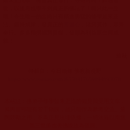
如來正法唯一機會真正修行，等待何時？錯過這一
世，以後再也學不到真正的佛法了！而只此一生
哦！今生唯一的出路只有精進勇猛的修學如來正
法、嚴持戒律，發真正的
菩提心
，諸惡莫作，眾善
奉行。多多積攢福慧資糧，發願為利益眾生而成
就！
華秋
轉載自：今日頭條 佛教新視野
https://www.toutiao.com/i6558417659094893070/
本站註：佛弟子修學如來正法的知見與受用文章，
其內容可能有若干錯誤，故只能作為參考交流、薰
陶鼓勵之用，不為正見法理依據，一切法義以南無
第三世多杰羌佛說法為依歸。