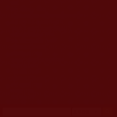
移至主內容
首頁
佛教文告通知 (370)
第三世多杰羌佛簡介與相關資訊 (423)
佛菩薩尊者高僧大德們 (421)
佛教各單位資訊與法會活動 (417)
佛教經藏法義論著 (776)
佛教法會聖蹟證量 (149)
佛教鑑師之道 (292)
佛教聞法點 (792)
佛教修行受用與知見 (3823)
菩提行德 (494)
理諦護法 (726)
文學藝術工巧 (691)
娑婆有溫情 (107)
科學眼 (110)
線上學院 (11)