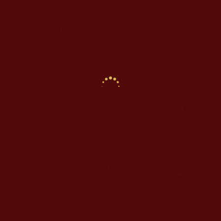
第二天我早早就醒了，透過房間落地玻璃望
去，只見大海風平浪靜。海邊已露出了魚肚白色，
啾、啾一兩聲清脆悅耳的叫聲劃破了寂靜的黎明。
緊接著唧啾、唧啾、嘰嘰喳喳好多不知名的小鳥向
這個大樹飛來，一時百鳥齊鳴，聲聲響徹島嶼，喚
醒了沉睡中的人們。
早餐後，我赤腳漫步沙灘，溫潤的海風輕輕的
吹著，天空呈現一片純藍，遼闊的海域讓人心曠神
怡，陽光撒到海面上波光粼粼。這裡沒有霧霾，沒
有喧囂，到處一片寧靜、祥和的氣氛。走到海邊，
我們盡情的感受著海灘的鬆軟、潔淨和清爽。我們
都被大自然賦予的美深深地陶醉著，用相機拍下一
幅幅美麗的海景。
時至中午，我們一家四口拖了兩隻橡皮船向深