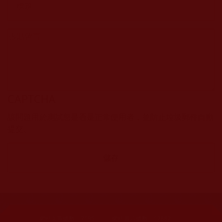
CAPTCHA
該問題用於測試您是否是正常使用者，並防止垃圾郵件自動
提交。
網站文章總數：
7195
網站圖片總數：
17882