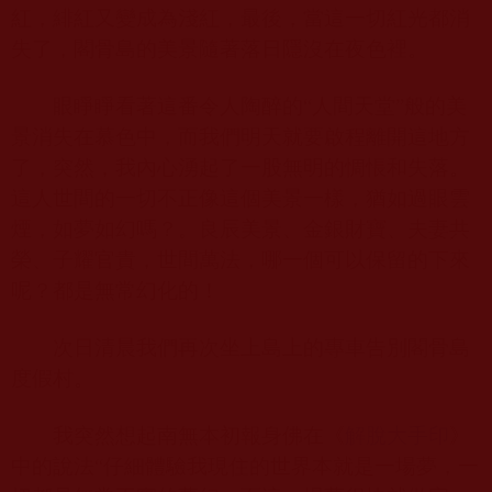
紅，緋紅又變成為淺紅，最後，當這一切紅光都消
失了，閣骨島的美景隨著落日隱沒在夜色裡。
眼睜睜看著這番令人陶醉的“人間天堂”般的美
景消失在慕色中，而我們明天就要啟程離開這地方
了，突然，我內心湧起了一股無明的惆悵和失落。
這人世間的一切不正像這個美景一樣，猶如過眼雲
煙，如夢如幻嗎？。良辰美景、金銀財寶、夫妻共
榮、子耀官貴，世間萬法，哪一個可以保留的下來
呢？都是無常幻化的！
次日清晨我們再次坐上島上的專車告別閣骨島
度假村。
我突然想起南無本初報身佛在《
解脫大手印
》
中的說法“仔細體驗我現住的世界本就是一場夢，一