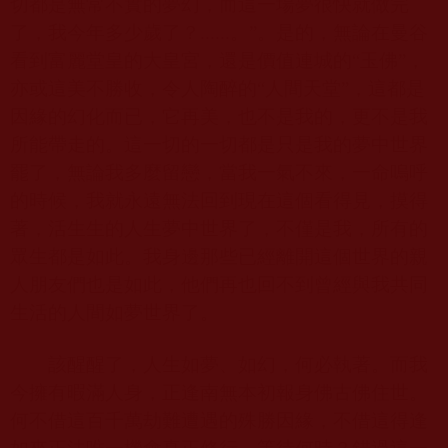
切都是無常不實的夢幻，而這一場夢很快就做完
了，我今年多少歲了？
......
。”。是的，無論在曼谷
看到富麗堂皇的大皇宮，還是價值連城的“玉佛”，
亦或這美不勝收，令人陶醉的“人間天堂”，這都是
因緣的幻化而已，它再美，也不是我的，更不是我
所能帶走的。這一切的一切都是只是我的夢中世界
罷了，無論我多麼留戀，當我一氣不來，一命嗚呼
的時候，我就永遠無法回到現在這個看得見，摸得
著，活生生的人生夢中世界了，不僅是我，所有的
眾生都是如此。我身邊那些已經離開這個世界的親
人朋友們也是如此，他們再也回不到曾經與我共同
生活的人間如夢世界了。
該醒醒了，人生如夢、如幻，何必執著。而我
今擁有暇滿人身，正逢南無本初報身佛古佛住世。
何不借這百千萬劫難遭遇的殊勝因緣，不借這得逢