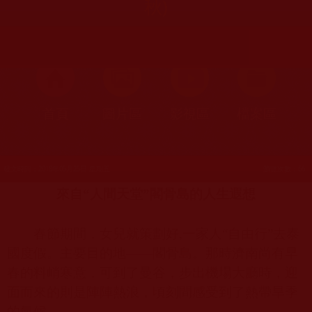
秋)
首頁
圖片區
影視區
檔案區
發文時間：2018年05月25日 星期五
瀏覽次數：66
來自“人間天堂”閣骨島的人生遐想
春節期間，女兒就策劃好
,
一家人“自由行”去泰
國度假。主要目的地——閣骨島。那時濟南尚有早
春的料峭寒意，可到了曼谷，步出機場大廳時，迎
面而來的則是陣陣熱浪，頃刻間感受到了熱帶旱季
的氣候。