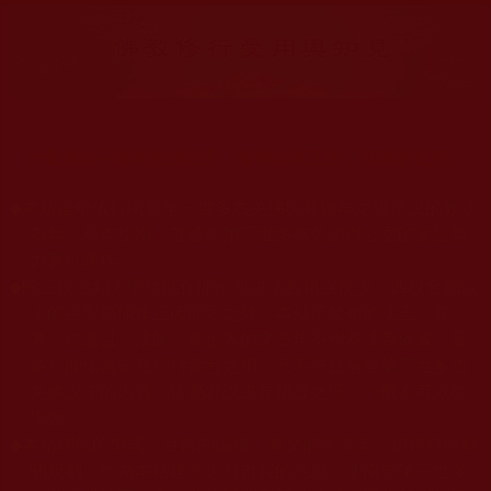
大量佛弟子恭聞羌佛法音，修學如來正法，而獲諸受用。
◆
本站遵奉依行南無第三世多杰羌佛與釋迦牟尼佛所說的教法
為無上根本指南，並遵照第三世多杰羌佛辦公室的文告努
力實行運作。
◆
除三段金釦大聖德能作開示所說法義錯誤較少，四段金釦以
上的巨聖德能作正確開示之外，本站所發布的法王、尊
者、仁波且、法師、居士等的文章均不作為法義依據，最
多只能作為知見行持參考之用，凡不符合南無第三世多杰
羌佛說法的內容，皆屬邪說邊見錯誤之理，一概不可依從
學習。
◆
本站網站的型式、目錄的編排、圖文的呈現等一切資料與相
關規劃，均為本站建置人員自我的意思，非南無第三世多