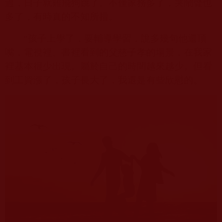
過，日子就雞飛狗跳了。不僅家務多了，哭鬧聲也
多了，有時真的不知所措。
“孩子上學了，要輔導學習，說多幾句他還頂
嘴，電視裡、書裡看到的父慈子孝的場景，在我家
裡基本很少出現。屬於自己的時間越來越少。但看
到工資漲了，孩子長大了，我還是有些欣慰的。