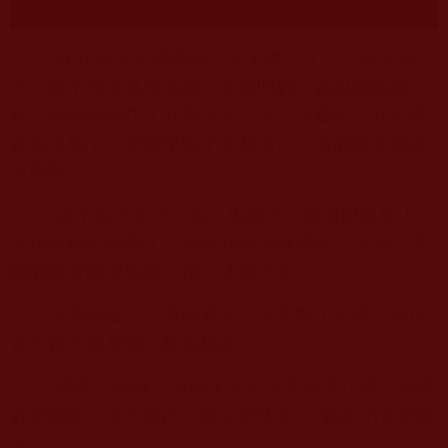
“在我四五十歲期間，兒子獨立了，父母卻老
了，時不時地還生個病，需要照顧。就說我姥姥
吧，陸陸續續住了好幾次院，走了沒幾年，我丈母
娘也生病了。那幾年除了家和單位，去的最多的就
是醫院。
“這不五十多了，自己也病了。高血壓真愁人，
以後就離不開藥了。有時我能清晰感到，太陽穴周
圍的血管跳得厲害，很久才能平息。”
說著說著，王哥的眉頭又不禁皺了起來。他現
在對自己的身體，頗為焦慮。
“樂觀一點嘛！誰的人生不是苦多樂少呀，身體
好好調理，沒大礙的，多注意休息。”我忍不住安慰
他。