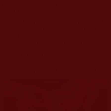
的那種，咽的時候還拉嗓子。吃多了燒胃，吃少了
餓，配上醃制的芥菜，就是一頓。
到鎮上讀初中，我還要帶著一周的玉米麵到學
校。為了擺脫吃不好穿不暖的生活，我上學真拼命
呀！早上
6
點
45
開始自習，半夜才睡，一天就睡五
六個小時。臨近中考那半年一口氣都不敢歇……”
王哥說完青少年時期的經歷，順勢靠在椅子上
又喝了杯茶。
聽得我不由感歎——出身寒門成長不易啊！