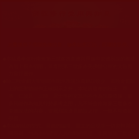
大量佛弟子恭聞羌佛法音，修學如來正法，而獲諸受用。
◆
本站遵奉依行南無第三世多杰羌佛與釋迦牟尼佛所說的教法
為無上根本指南，並遵照第三世多杰羌佛辦公室的文告努
力實行運作。
◆
除三段金釦大聖德能作開示所說法義錯誤較少，四段金釦以
上的巨聖德能作正確開示之外，本站所發布的法王、尊
者、仁波且、法師、居士等的文章均不作為法義依據，最
多只能作為知見行持參考之用，凡不符合南無第三世多杰
羌佛說法的內容，皆屬邪說邊見錯誤之理，一概不可依從
學習。
◆
本站網站的型式、目錄的編排、圖文的呈現等一切資料與相
關規劃，均為本站建置人員自我的意思，非南無第三世多