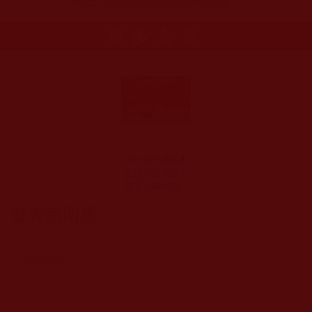
第三世多杰羌佛說法為依歸。
更多文章
H.H.第三世多杰
羌佛韻雕作品：
黃石公園的溫泉
永遠都是這樣
發表新回應
嗎？