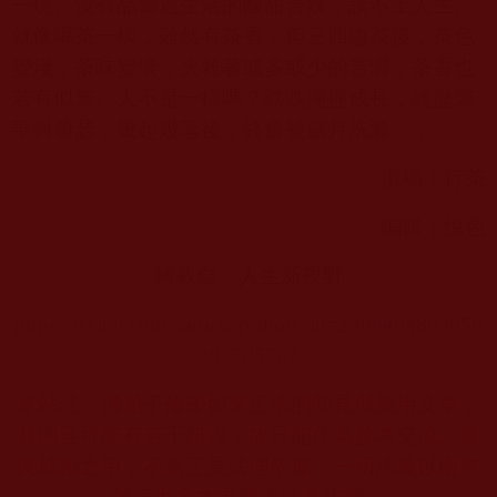
一現。沒有品嘗過生活的酸甜苦辣，談不上人生。
就像喝茶一樣，雖然有茶香，但三四道茶後，茶色
變淺，茶味變淡，夾雜著或多或少的苦澀，茶香也
若有似無。人不是一樣嗎？跌跌撞撞成長，經歷繁
華與蕭瑟，幾起幾落後，終會被歲月洗滌……
撰稿：行茶
編輯：悅色
轉載自：人生新視野
https://weibo.com/ttarticle/p/show?id=2309404883956
393705767
本站註：佛弟子修學如來正法的知見與受用文章，
其內容可能有若干錯誤，故只能作為參考交流、薰
陶鼓勵之用，不為正見法理依據，一切法義以南無