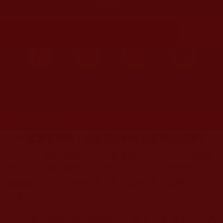
短短幾年(行茶)
首頁
圖片區
影視區
檔案區
發文時間：2023年03月28日 星期二
瀏覽次數：141
一位警官感歎，人生美好的時光不過短短幾年
今天茶館裡來了一位老茶友——王哥。他是我
們這一片區的員警，每當忙完了案子，就到我這裡
喝喝茶，卸下一身疲倦。茶香縈繞間，我們打開了
話匣子。
“這又老長時間沒休班了，案子一多真是忙到天