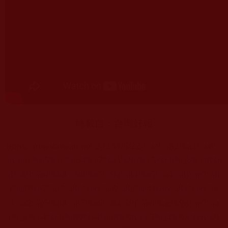
轉載自：台灣好報
https://newstaiwan.net/2023/06/22/%e9%82%a3%e8%
ab%be%e5%b7%b4%e7%a5%96%e5%b8%ab%e8%b
d%89%e4%b8%96%e7%9a%84%e5%a4%8f%e7%8
f%a0%e7%a7%8b%e6%a5%8a%e4%bb%81%e6%b
3%a2%e5%88%87%e6%84%9f%e8%ac%9d%e7%a
c%ac%e4%b8%89%e4%b8%96%e5%a4%9a%e6%9