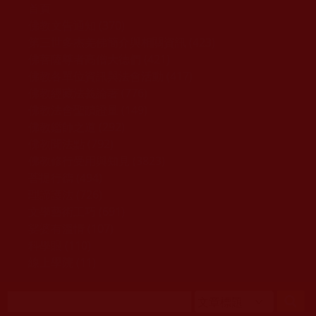
移至主內容
首頁
佛教文告通知 (370)
第三世多杰羌佛簡介與相關資訊 (423)
佛菩薩尊者高僧大德們 (421)
佛教各單位資訊與法會活動 (417)
佛教經藏法義論著 (776)
佛教法會聖蹟證量 (149)
佛教鑑師之道 (292)
佛教聞法點 (792)
佛教修行受用與知見 (3823)
菩提行德 (494)
理諦護法 (726)
文學藝術工巧 (691)
娑婆有溫情 (107)
科學眼 (110)
線上學院 (11)