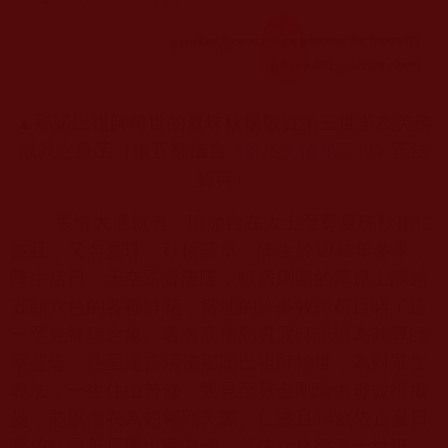
▲那諾巴祖師轉世的夏珠秋楊敬賀第三世多杰羌佛
成就之原函（楊宜翻攝自
多杰羌佛第三世
正法
《
》
寶典）
果洛大成就者、瑜伽自在大士至尊夏珠秋楊仁
波且，又名夏珠．秋楊讓卓，降生於
1945
年冬季，
降生當日、天空雷聲隆隆，帳房周圍的草原上開起
五顏六色的各種鮮花，當地的許多牧民都目睹了這
一罕見祥瑞之象。著名高僧熱貢咒師認證為其尊師
察蓋隆．慈呈達吉活佛那諾巴祖師轉世，為對眾生
表法，一生住山苦修、親見至尊金剛瑜伽母並得攝
受，能以僧衣為翅翱翔天際。仁波且
14
歲依止夏日
呼佐欽圖丹尼瑪出家為僧，曾依止格魯派十世班