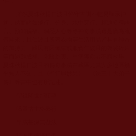
佛”。
雖然夏珠秋楊仁波且恪守古訓不輕易顯示神
通，然而諸如飛行、分身、水中穿行、精通多種語
言、預知禍福、洞悉人心等等神奇事蹟還是廣為流
傳開來，且仁波且所著衣物等生活用品皆具有神奇
的加持力，藏民有因佩帶或服食仁波且的袈裟碎片
等而遇難成祥、化險為夷、重病獲愈者不勝枚舉。
夏珠秋楊仁波且的傳奇事蹟在藏區尤其安多地區幾
乎無人不知，且《聖行與妙果》、《法王十大弟子
傳》等書中也有所記述。
聖祖降世那諾尊
噶舉怙主格魯行
早成甚深無礙法
諸方聖德讚稱聖