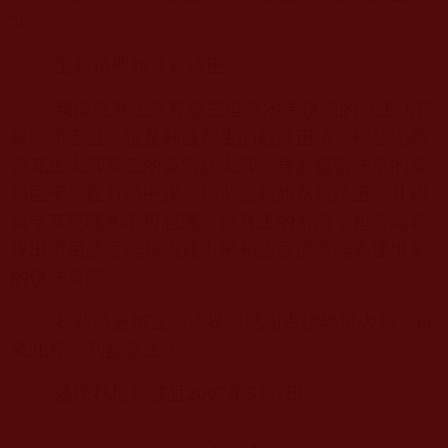
文：
至高頂聖如意寶法王：
我得悉無上至尊第三世多杰羌佛您的《正法寶
典》將宏世，這是利益眾生的最高正法。被公認為
蓮花生大師第二的多智欽大師，身為藏密法承的最
高巨聖，在賀函中說：頂聖雲高如意寶法王，其成
就令其驚嘆和不可思議，是真正的奇蹟，超常地表
現出了用語言能夠表達出來和語言所不能表達出來
的佛法真諦。
我輩將更加宣頌法界，感謝古佛無量大悲，再
來此界，利益眾生！
夏珠秋楊仁波且
2007
年
5
月
1
日