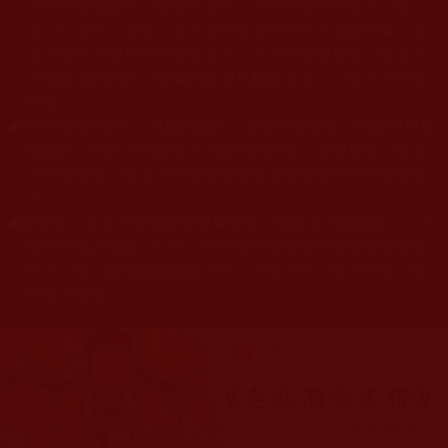
上的巨聖德能作正確開示之外，本站所發布的法王、尊
者、仁波且、法師、居士等的文章均不作為法義依據，最
多只能作為知見行持參考之用，凡不符合南無第三世多杰
羌佛說法的內容，皆屬邪說邊見錯誤之理，一概不可依從
學習。
◆
本站網站的型式、目錄的編排、圖文的呈現等一切資料與相
關規劃，均為本站建置人員自我的意思，非南無第三世多
杰羌佛或第三世多杰羌佛辦公室等其他機構單位所指使派
令。
◆
南無第三世多杰羌佛圓展無量智境，體顯五明圓滿無上，本
站所刊載之聖蹟、五明、事例無非是南無羌佛無量智慧海
中之一粟，願藉寥寥數篇之文，引眾入學，依止羌佛，修
學無上佛道。