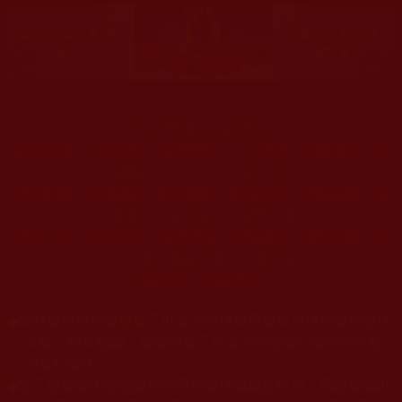
大日如來尊勝法王賦授記曰：
多杰羌佛，三世來到。維摩尊聖，二下雲霄。法藏通達，四
智圓妙。眾生怙主，無師可教。
神玄雕寶，奇端絕妙。能取霧氣，雕品定持。展顯證量，高
峰絕技。當世諸人，無聖可複。
若仿不異，我言欺世。維摩雲高，金剛總持。佛降甘露，眾
見空施。最益有情，古佛悲智。
今說示言，以證授記。
◆
本站遵奉依行南無第三世多杰羌佛與釋迦牟尼佛所說的教法
為無上根本指南，並遵照第三世多杰羌佛辦公室的文告努
力實行運作。
◆
除三段金釦大聖德能作開示所說法義錯誤較少，四段金釦以