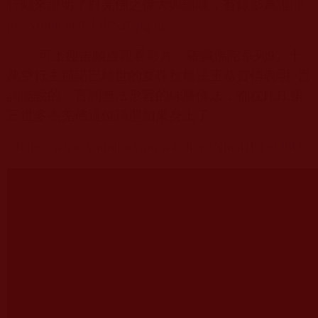
行動來證明了對羌佛之偉大與讚嘆，有錄影為證
htt
ps://youtu.be/CEtRS2Cpg3g
可上搜吉頻道觀看影片『確識佛陀系列
9
』十
萬空行主那諾巴轉世的夏珠秋楊法王恭賀信表明
~
言
詞能說的、言詞無法形容的殊勝佛法，都在
H.H.
第
三世多杰羌佛這位頂聖如來身上了。
https://www.youtube.com/watch?v=NmaHE1x1J0U