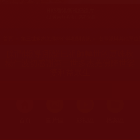
HKS香港衛視紀錄片
《走近南無羌佛》系列節目
您在這裡
首頁
»
第三世多杰羌佛簡介與相關資訊
»
各宗派與其他單位
[新聞報導]那諾巴祖師轉世的夏珠秋
楊仁波切感謝第三世多杰羌佛降世娑
婆利益眾生
首頁
圖片區
影視區
檔案區