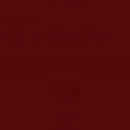
d%b0/
|
網頁快照
相關新聞轉載
[
新聞報導]
那諾巴祖師轉世的夏珠秋楊仁波切感謝
第三世多杰羌佛降世娑婆利益眾生
|
網頁快照
更多文章
心直口快不是傷
害別人的理由
(802學習班)