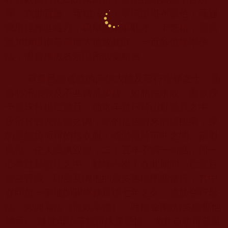
禪、六世貢唐．雍增法王；寧瑪派堪布蒙色；薩迦
派堪達赤哇嘎丹，噶舉派喇嘛旺才．卡芝格；覺囊
派加納班南等高僧大德成就師、一百餘位修學佛
法，盡得佛教各宗顯密法要精義。
眾多已獲成就的高僧大德及苦行密修之士，紛
將心密法教及不共傳承加持、如瓶注水般、盡數授
予夏珠秋楊仁波且，他常年遊行於山野荒原之中，
夜宿於岩穴法帳之內；吃的是乞討來的涼飯菜，穿
的是撿拾而得的舊衣服；或游蕩於市井之間、形似
瘋癲、任人譏諷毀譽，二十五年不講一句話，而一
心專注於教法之中，勤修不輟！在此期間，仁波且
曾在青藏、印度及內地的眾多勝地閉關修行，其中
在印度一聖地閉關專修長達七年之久。遂於空行母
法、大圓滿法（龍欽寧體）、時輪金剛法
(
多羅那他
傳承
)
、綠度母法等獲得殊勝證悟。尤其自幼得蒙至