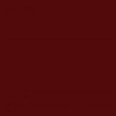
發表新回應
CAPTCHA
該問題用於測試您是否是正常使用者，並防止垃圾郵件自動
提交。