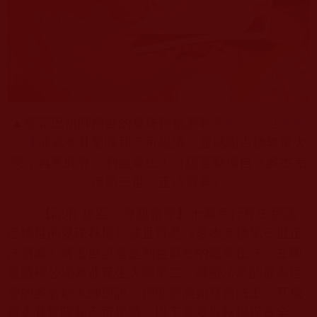
▲那諾巴祖師轉世的夏珠秋楊讚歎
南無第三世多杰
羌佛
成就令其驚嘆和不可思議，並感謝古佛無量大
悲，再來此界，利益眾生！（楊宜翻攝自《多杰羌
佛第三世》正法寶典）
【記者 楊宜／專題報導】十萬空行尊主那諾
巴轉世的夏珠秋楊仁波且得悉《多杰羌佛第三世正
法寶典》將宏世說這是利益眾生的最高正法，立即
覆議被公認為蓮花生大師第二、藏密法承的最高巨
聖的多智欽大師所說：頂聖雲高如意寶法王，其成
就令其驚嘆和不可思議，以下是夏珠秋楊祝賀全