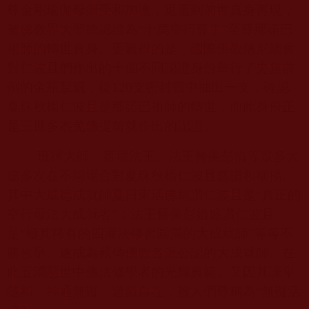
尊金剛瑜伽母攝受和加護，返還到前世真身再現，
被佛教界大聖德認證為“十萬空行尊主”至尊那諾巴
祖師的轉世真身。更難得的是，國際佛教僧尼總會
對仁波且們作出的十個不同認證身份舉行了史無前
例的金瓶掣籤，從
120
支密封籤中抽出一支，確認
夏珠秋楊仁波且是那諾巴祖師的轉世，而此身份正
是三世多杰羌佛提前就作出的認證。
班禪大師、雍增法王、法王晉美彭措等眾多大
德多次在不同場合對夏珠秋楊仁波且盛讚和稱揚。
其中大威德成就師夏日東活佛稱讚仁波且是“真正的
空行母法大成就者”；法王晉美彭措盛讚仁波且
是“極其稀有的四灌法修習圓滿的大成就師”等等不
勝枚舉。遂成為藏傳佛教各派公認的大成就師、在
此五濁惡世中佛法修學者的光輝典範。又因其謙卑
隨和、神通無礙、遊戲自在，被人們尊稱為“無礙活