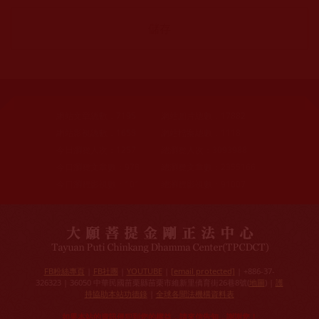
網站文章總數：
7195
網站圖片總數：
17882
網站影視總數：
1658
網站檔案總數：
1118
今日瀏覽人次：
1257
總瀏覽人次：
3093988
今日瀏覽文章數：
978
總瀏覽文章數：
2355166
今日瀏覽影視數：
101
總瀏覽影視數：
91007
FB粉絲專頁
|
FB社團
|
YOUTUBE
|
[email protected]
| +886-37-
326323 | 36050 中華民國苗栗縣苗栗市維新里僑育街26巷8號(
地圖
) |
護
持協助本站功德錄
|
全球各聞法機構資料表
如果本站的資訊侵犯到您的權益，請來信告知，謝謝您！