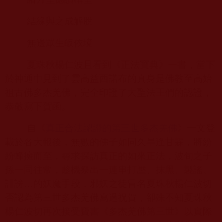
結緣與之成解脫
無邊眾生皈依境
夏珠秋楊仁波且看到《正法寶典》一書，當下
於神通中見到了雲高益西諾布的真身是佛教至高始
祖古佛多杰羌佛，完全印證了大聖法王們的認證，
恭敬寫下賀函。
自《
真正合法認證的第三世多杰羌佛
》一文登
載於各大報後，無數的佛子如同久旱逢甘霖，將紛
紛蜂擁而至，尋求探訪真正的如來正法，波旬之子
孫一同往常，趁機祭出一連串打壓、抹黑、製謠、
誹謗…的妖魔手段，邪妖之徒冒名夏珠秋楊仁波切
否認為第三世多杰羌佛寫過祝賀，卻殊不知夏珠秋
楊仁波切再次接受寶書《多杰羌佛第三世》以實際