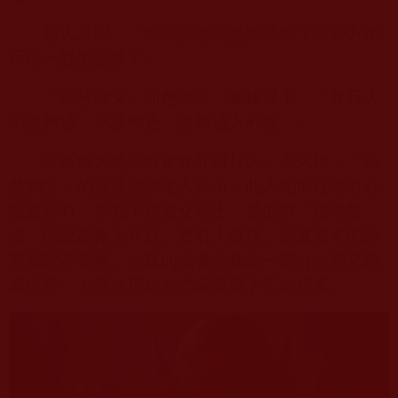
那人又問：「那師父修的是何法門？可否方便
示現一點聖證量？」
「法慧師父」面色微沉，連連擺手：「修行人
不談神通，不談神通，談神通入邪道。」
可高僧大德的假象終究難長久，不久後，「法
慧師父」的過往劣跡被人扒出：此人先前在南方寺
院逗留時，曾私下密會女居士，還假借「密法雙
修」的說辭掩人耳目。更有人發現，他連基本的經
咒都記不完整。信眾的供養的錢款一部分他用來四
處行善，大部分用於在老家購置了三處房產。