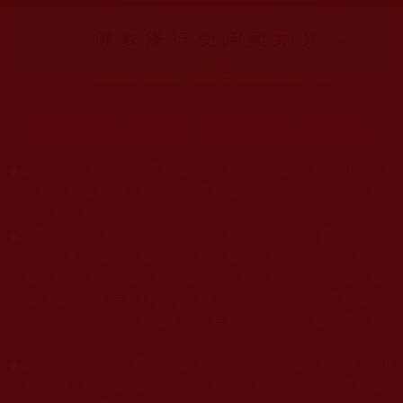
大量佛弟子恭聞羌佛法音，修學如來正法，而獲諸受用。
◆
本站遵奉依行南無第三世多杰羌佛與釋迦牟尼佛所說的教法
為無上根本指南，並遵照第三世多杰羌佛辦公室的文告努
力實行運作。
◆
除三段金釦大聖德能作開示所說法義錯誤較少，四段金釦以
上的巨聖德能作正確開示之外，本站所發布的法王、尊
者、仁波且、法師、居士等的文章均不作為法義依據，最
多只能作為知見行持參考之用，凡不符合南無第三世多杰
羌佛說法的內容，皆屬邪說邊見錯誤之理，一概不可依從
學習。
◆
本站網站的型式、目錄的編排、圖文的呈現等一切資料與相
關規劃，均為本站建置人員自我的意思，非南無第三世多