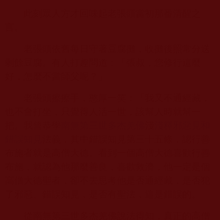
此刻眾人方才回味起老張頭當初那番清醒之
言。
老張頭依舊每日守著豆腐攤，收攤後照常分送
剩餘豆腐。有人打趣問道：「張叔，您修行這麼
好，怎麼不當師父呢？」
老張頭擦擦手，憨厚一笑：「我又不通經藏，
也不會打坐，只覺得人活一世，該幫人時就幫一
把。我曾恭學
南無第三世多杰羌佛
淺
淺釋邪惡見和
錯誤知見
法義，其中錯誤知見第三十五條，認行善
布施者就是高僧大德。看到一個高僧大德喜歡行善
布施，就認為他那麼善良，喜歡救濟，他一定是個
高僧大德聖者，卻不去思考他是否通經藏，是否犯
了邪惡、錯誤知見，是否有聖法，這是錯誤的。
從南無第三世多杰羌佛說法得知，真正的高僧