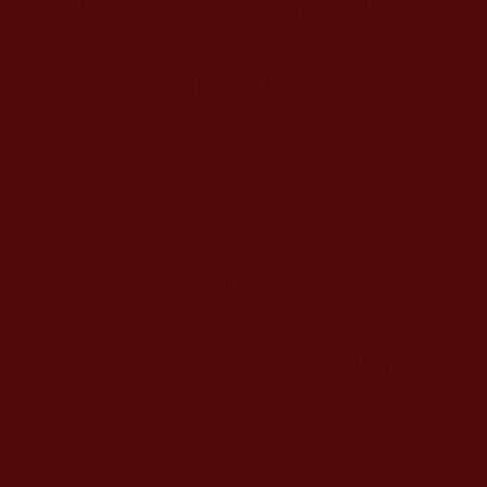
眾人聽完，一時沉默，繼而恍然大悟。
行善布施，固然可貴，但那只是做人
修行
的起
點，絕非終點。若只因一個人喜歡布施，便認定他
是高僧大德、是聖者，那無異於看到有人喜歡拿著
毛筆在比比劃劃，就認定他是大書法家一樣荒唐。
善心易得，正見難求。在這個真假難辨的世
間，我們最需要的，不是盲目的感動，而是會分辨
的慧眼——看他是否通達經藏，是否持戒清淨，是
否具足聖證量。莫讓善人的外衣，遮住了我們辨別
聖凡的眼。
因此，我們必須頭腦清醒：不能僅以行善布施
來判斷是否為高僧大德，否則就會落入錯誤的知見
中！
在這末法的時代，忠告各位有緣的讀者朋友