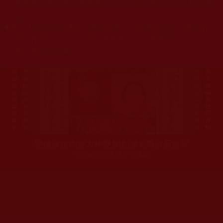
杰羌佛或第三世多杰羌佛辦公室等其他機構單位所指使派
令。
◆
本區大量轉載諸佛弟子修學如來正法的受用文章，其內容可
能有若干錯誤，故只能作為參考交流、薰陶鼓勵之用，不
為正見法理依據。
聖僧寂後肉身大神變 開創佛史圓寂新篇章
印證解脫法源就在羌佛處
您在這裡
首頁
»
佛教修行受用與知見
»
佛教行者修行知見
»
走出學
您在這裡
首頁
»
佛教鑑師之道
»
佛教鑑師相關法著文論見地