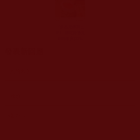
《多杰羌佛第三
世》-佛陀身邊見
到的事實(225-
226頁)
發表新回應