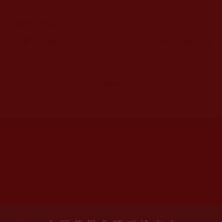
CAPTCHA
該問題用於測試您是否是正常使用者，並防止垃圾郵件自動
提交。
網站文章總數：
7195
網站圖片總數：
17881
網站影視總數：
1657
網站檔案總數：
1118
今日瀏覽人次：
1228
總瀏覽人次：
3096026
今日瀏覽文章數：
971
總瀏覽文章數：
2356827
今日瀏覽影視數：
48
總瀏覽影視數：
91029