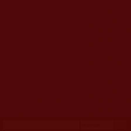
移至主內容
首頁
佛教文告通知 (370)
第三世多杰羌佛簡介與相關資訊 (423)
佛菩薩尊者高僧大德們 (421)
佛教各單位資訊與法會活動 (417)
佛教經藏法義論著 (776)
佛教法會聖蹟證量 (149)
佛教鑑師之道 (292)
佛教聞法點 (792)
佛教修行受用與知見 (3823)
菩提行德 (494)
理諦護法 (726)
文學藝術工巧 (691)
娑婆有溫情 (107)
科學眼 (110)
線上學院 (11)