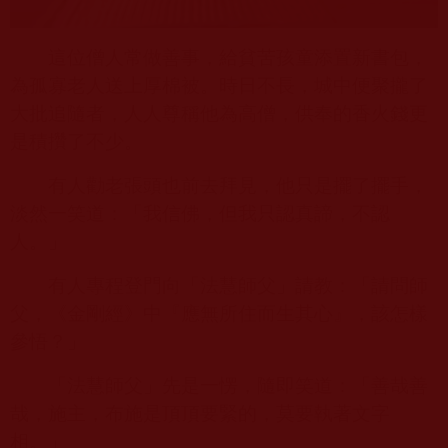
這位僧人常做善事，給貧苦孩童添置新書包，
為孤寡老人送上厚棉被。時日不長，城中便聚攏了
大批追隨者，人人尊稱他為高僧，供奉的香火錢更
是積攢了不少。
有人勸老張頭也前去拜見，他只是擺了擺手，
淡然一笑道：「我信佛，但我只認真諦，不認
人。」
有人專程登門向「法慧師父」請教：「請問師
父，《金剛經》中『應無所住而生其心』，該怎樣
參悟？」
「法慧師父」先是一愣，隨即笑道：「善哉善
哉，施主，布施是頂頂要緊的，莫要執著文字
相。」