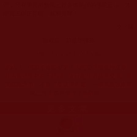
們，只有學習南無第三世多杰羌佛的佛陀正法，才
能真正樹正見幢，滅邪見幢！
文／緣
轉載自：華藏學佛苑
https://hzbi.org/15792.html
本站註：佛弟子修學如來正法的知見與受用文章，
其內容可能有若干錯誤，故只能作為參考交流、薰
陶鼓勵之用，不為正見法理依據，一切法義以南無
第三世多杰羌佛說法為依歸。
更多文章