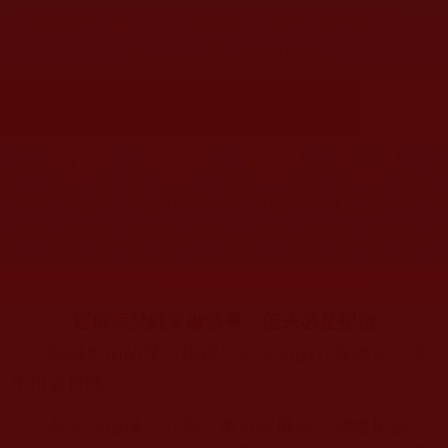
華藏學佛苑-這個師父經常做善事，
但未必是聖僧(緣)
首頁
圖片區
影視區
檔案區
發文時間：2026年06月19日 星期五
瀏覽次數：124
這個師父經常做善事，但未必是聖僧
縣城東街的菜市場裡，老張頭的豆腐攤前，常
年排著長隊。
老張頭信佛，心善，每日收攤前，總會把餘下