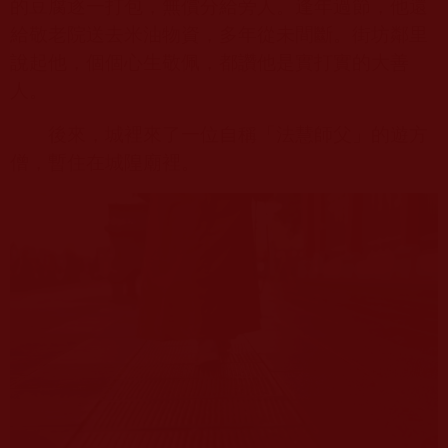
的豆腐逐一打包，無償分給旁人。逢年過節，他還
給敬老院送去米油物資，多年從未間斷。街坊鄰里
說起他，個個心生敬佩，都讚他是實打實的大善
人。
後來，城裡來了一位自稱「法慧師父」的遊方
僧，暫住在城隍廟裡。