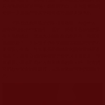
惡有報的很好詮釋啊！我恍然明白，這有驚無險的
奇跡一定是我們全家平時善業功德積累換來的
!
平時我就教導孩子們要行善積德，利益他人，
經常帶領孩子們去放生、護生。我經常告訴他們眾
生平等的道理，無論大小的生命都應善待，救眾生
就是救自己。所以孩子們在學校經常勸阻同學們不
要傷害小生命，每當看見那些頑皮的同學要踩死各
種蟲子，護生心切的兩個孩子會堅決上前阻止；每
當看見小昆蟲亂爬到人群來往多的路上時，就會把
它們放到安全的草叢裡，以免被來往同學們踩踏至
死。