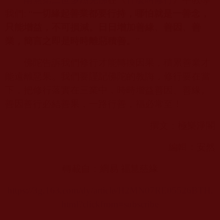
我們
: “
一切緣起善業都要行持，哪怕就是一善念，
只能增益，不可損減。日日增加善緣、善因、善
業，簡言之即是時時離惡積善。
”
佛陀告訴我們修行才能轉換因果，積累善業才
能遠離惡果。我們要謹記佛陀的教誨，修行要在當
下，把修行落實在三業中，時時增益善因、善緣。
善因善行必結善果，一路行善，福必常至！
撰文：極樂淨閣
編輯：安然
轉載自：網易 福慧慈緣
https://3g.163.com/dy/article/H2MN07RE05526BTH.
html?clickfrom=subscribe