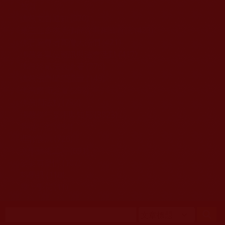
移至主內容
首頁
佛教文告通知 (370)
第三世多杰羌佛簡介與相關資訊 (423)
佛菩薩尊者高僧大德們 (421)
佛教各單位資訊與法會活動 (417)
佛教經藏法義論著 (776)
佛教法會聖蹟證量 (149)
佛教鑑師之道 (292)
佛教聞法點 (792)
佛教修行受用與知見 (3823)
菩提行德 (494)
理諦護法 (726)
文學藝術工巧 (691)
娑婆有溫情 (107)
科學眼 (110)
線上學院 (11)