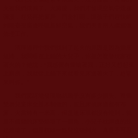
火被我們撲滅了。火滅後，我們才發現空氣中煙霧
彌漫，趕緊再把窗戶、門全打開，讓孩子們趕快站
到陽臺視窗邊呼吸新鮮空氣，我們夫妻兩人繼續做
清理工作。
清理過程中我們找到了起火的原因是因為插座
短路，我問睡在上鋪的大兒子，你是怎麼發現家裡
著火的？他說：“我感覺有煙嗆著我，正好又想起來
上廁所，我就從上鋪下來就看見床邊著火了，趕緊
來叫你。”
我們驚訝地發現物品幾乎沒有多少損失。整個
雙層兒童床全是木制做的，並且床頂床邊都有布
簾，火當時有一米高，但是連床單都沒有燒到，就
最不值錢的床墊燒壞了一個角，小兒子枕頭邊的娃
娃燒壞了，但是枕頭一點兒沒碰到火，真是不可思