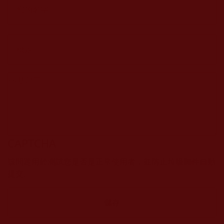
CAPTCHA
該問題用於測試您是否是正常使用者，並防止垃圾郵件自動
提交。