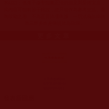
本站註：佛弟子修學如來正法的知見與受用文章，
其內容可能有若干錯誤，故只能作為參考交流、薰
陶鼓勵之用，不為正見法理依據，一切法義以南無
第三世多杰羌佛說法為依歸。
更多文章
世界佛教總部公
告字第20190104
號(2019年4月26
日)
發表新回應