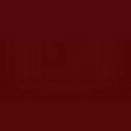
杰羌佛或第三世多杰羌佛辦公室等其他機構單位所指使派
令。
◆
本區大量轉載諸佛弟子修學如來正法的受用文章，其內容可
能有若干錯誤，故只能作為參考交流、薰陶鼓勵之用，不
為正見法理依據。
聖僧寂後肉身大神變 開創佛史圓寂新篇章
印證解脫法源就在羌佛處
您在這裡
首頁
»
佛教修行受用與知見
»
佛菩薩加持展聖蹟
»
避災免
您在這裡
首頁
»
佛教修行受用與知見
»
佛事修行得受用
»
護生戒殺