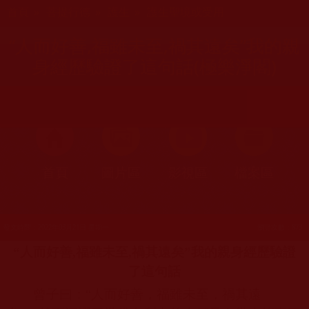
您在這裡
首頁
»
菩提行德
»
護生
»
護生聖境或受用
“人而好善,福雖未至,禍其遠矣”我的親
身經歷驗證了這句話(極樂淨閣)
首頁
圖片區
影視區
檔案區
發文時間：2022年03月21日 星期一
瀏覽次數：873
“人而好善
,
福雖未至
,
禍其遠矣”我的親身經歷驗證
了這句話
曾子曰：“人而好善，福雖未至，禍其遠