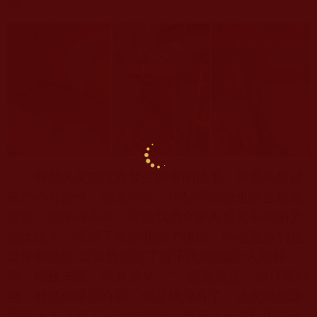
議！
雖然火災並沒有發生嚴重的後果，但至今想起
來仍心有餘悸。如果不幸，小兒子的臉也許會燒傷
毀容；如果再不幸，可能我們全家再也見不到明天
的太陽了。沉靜下來的我除了後怕，內心更多的是
慶倖和感恩
!
這讓我想起了曾子說過的話“人而好
善，福雖未至，禍其遠矣。”，意思就是，你只要行
善，雖然你還沒有福，但是禍沒有了。這次經歷讓
我對這句話有了深刻的領悟，原來這正是對因果善