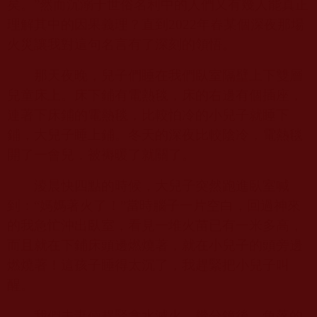
矣。”然而沉溺于世俗名利中的人們又有幾人能真正
理解其中的因果義理？直到
2022
年春某個深夜那場
火災讓我對這句名言有了深刻的領悟。
那天夜晚，兒子們睡在我們臥室隔壁上下雙層
兒童床上。床下鋪有電熱毯，床的右邊有個插座，
連著下床鋪的電熱毯，比較怕冷的小兒子就睡下
鋪，大兒子睡上鋪。冬天的深夜比較陰冷，電熱毯
開了一會兒，被褥暖了就關了。
淩晨快四點的時候，大兒子突然跑進臥室喊
到：“媽媽著火了！”當時腦子一片空白，回過神來
的我急忙沖出臥室，看見一堆火苗已有一米多高，
而且就在下鋪床頭邊燃燒著，就在小兒子的頭旁邊
燃燒著！這孩子睡得太沉了，我趕緊把小兒子叫
醒。
我們夫妻倆趕緊拿水滅火，幾分鐘後，角落的