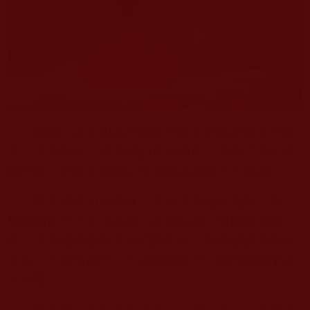
是啊，正是因為平時給予孩子們的所有善行教
育，才感召到了佛菩薩的慈悲護佑，換來了孩子們
的平安，才有了危難之中化險為夷的不可思議！
無常原來如此迅速，生命竟然如此脆弱！自己
無始劫造下了多少惡業，那些惡業一旦因緣成熟
時，可能隨時會奪去我們的生命，我們總認為來日
方長，不珍惜當下，不去精進修行，如此浪費了多
少光陰！
南無第三世多杰羌佛
在《
什麼叫修行
》中教導