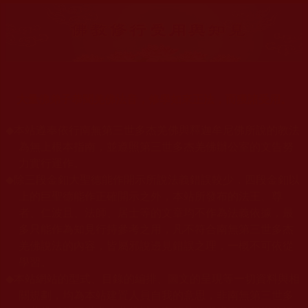
大量佛弟子恭聞羌佛法音，修學如來正法，而獲諸受用。
◆
本站遵奉依行南無第三世多杰羌佛與釋迦牟尼佛所說的教法
為無上根本指南，並遵照第三世多杰羌佛辦公室的文告努
力實行運作。
◆
除三段金釦大聖德能作開示所說法義錯誤較少，四段金釦以
上的巨聖德能作正確開示之外，本站所發布的法王、尊
者、仁波且、法師、居士等的文章均不作為法義依據，最
多只能作為知見行持參考之用，凡不符合南無第三世多杰
羌佛說法的內容，皆屬邪說邊見錯誤之理，一概不可依從
學習。
◆
本站網站的型式、目錄的編排、圖文的呈現等一切資料與相
關規劃，均為本站建置人員自我的意思，非南無第三世多