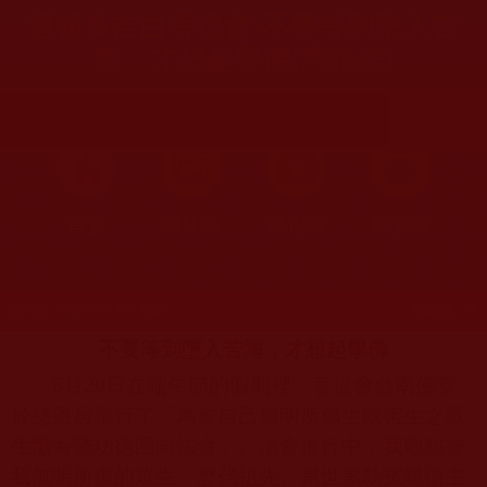
運頓多吉白菩提會-不要等到墮入苦
海，才想起學佛(高維鎂)
首頁
圖片區
影視區
檔案區
發文時間：2026年06月27日 星期六
瀏覽次數：24
不要等到墮入苦海，才想起學佛
6
月
20
日在端午節的假期裡，菩提會台南佛堂
於慈恩居舉行了「為被自己無明所傷生或害生之眾
生懺悔暨功德回向法會」。法會進行中，我觀想被
我無明所傷的眾生、歷代祖先、累世累劫冤親債主