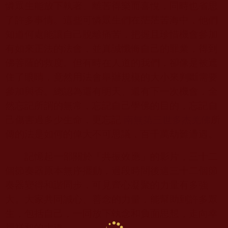
憐眾生能放下執著、離苦得樂而喜悅，同時也省思
了許多事情。這些可憐眾生們在茫茫苦海中，他們
知道何處能讓自己脫離痛苦，把握且珍惜機會參加
有如來正法的法會，並真誠懺悔自己的罪業，得到
佛菩薩的救度。但有時在人道的我們，卻像是被遮
住了眼睛，竟然用法會舉辦規模的大小來判斷需要
參加與否。總認為還有明天、還有下一次機會，全
然忘記所謂的無常，忘記自己學佛的目的，忘記自
己傷害過多少生命，更忘記
南無第三世多杰羌佛
所
傳的法是如何的偉大不可思議，百千萬劫難遭遇。
記憶起一部關於「共振效應」的影片，三十二
個節奏器原本無序擺動，過段時間後這三十二個節
奏器變得和諧同步，可見齊心凝聚的力量有多強
大。大家共同誠心、善念的力量，能幫助到許多眾
生，包括自己，一同放下執念和負面思想，走向幸
福祥和的大道。