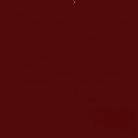
在人道的我們，往往在順緣之中享樂思考未來
的美夢，逆緣之中起瞋恨、煩惱。總想著：「為什
麼我這麼倒霉？都是誰害我的！」一切的「我」，
將自己一步步拖入痛苦深淵。我們時常不是抱著懺
悔的心來面對困境，也不是抱著珍惜與感恩的心感
謝還能擁有健康的色身，還能靠自己的雙腳前來參
與佛堂共修或法會。更沒有想到，身為凡夫的我
們，在無常面前猶如螻蟻般渺小，隨著因果輪迴又
生又死。我們只有趕緊抓住時間學習
南無第三世多
杰羌佛
如來正法，好好
修行
修法，讓 諸佛菩薩加持
自己和眾生，才能把握時間往成就解脫之路而行。