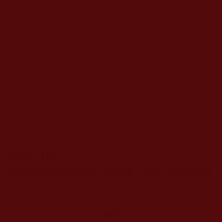
CAPTCHA
該問題用於測試您是否是正常使用者，並防止垃圾郵件自動
提交。