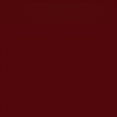
大量佛弟子恭聞羌佛法音，修學如來正法，而獲諸受用。
◆
本站遵奉依行南無第三世多杰羌佛與釋迦牟尼佛所說的教法
為無上根本指南，並遵照第三世多杰羌佛辦公室的文告努
力實行運作。
◆
除三段金釦大聖德能作開示所說法義錯誤較少，四段金釦以
上的巨聖德能作正確開示之外，本站所發布的法王、尊
者、仁波且、法師、居士等的文章均不作為法義依據，最
多只能作為知見行持參考之用，凡不符合南無第三世多杰
羌佛說法的內容，皆屬邪說邊見錯誤之理，一概不可依從
學習。
◆
本站網站的型式、目錄的編排、圖文的呈現等一切資料與相
關規劃，均為本站建置人員自我的意思，非南無第三世多