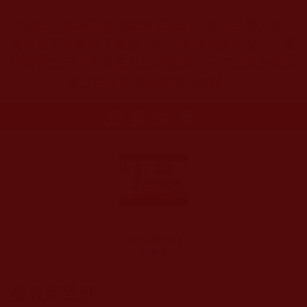
本站註：佛弟子修學如來正法的知見與受用文章，
其內容可能有若干錯誤，故只能作為參考交流、薰
陶鼓勵之用，不為正見法理依據，一切法義以南無
第三世多杰羌佛說法為依歸。
更多文章
【生活佛法化】
3D動畫
發表新回應