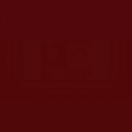
杰羌佛或第三世多杰羌佛辦公室等其他機構單位所指使派
令。
◆
本區大量轉載諸佛弟子修學如來正法的受用文章，其內容可
能有若干錯誤，故只能作為參考交流、薰陶鼓勵之用，不
為正見法理依據。
聖僧寂後肉身大神變 開創佛史圓寂新篇章
印證解脫法源就在羌佛處
您在這裡
首頁
»
佛教修行受用與知見
»
佛教法會共修活動心得
»
其
您在這裡
首頁
»
佛教修行受用與知見
»
修行成長與正行發心
»
無常