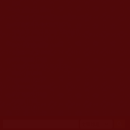
移至主內容
首頁
佛教文告通知 (370)
第三世多杰羌佛簡介與相關資訊 (423)
佛菩薩尊者高僧大德們 (421)
佛教各單位資訊與法會活動 (417)
佛教經藏法義論著 (776)
佛教法會聖蹟證量 (149)
佛教鑑師之道 (292)
佛教聞法點 (792)
佛教修行受用與知見 (3823)
菩提行德 (494)
理諦護法 (726)
文學藝術工巧 (691)
娑婆有溫情 (107)
科學眼 (110)
線上學院 (11)