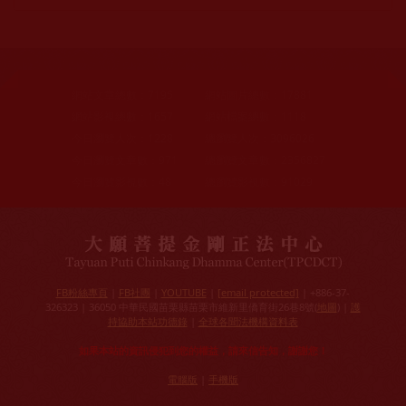
網站文章總數：
7195
網站圖片總數：
17881
網站影視總數：
1657
網站檔案總數：
1118
今日瀏覽人次：
1228
總瀏覽人次：
3096026
今日瀏覽文章數：
971
總瀏覽文章數：
2356827
今日瀏覽影視數：
48
總瀏覽影視數：
91029
FB粉絲專頁
|
FB社團
|
YOUTUBE
|
[email protected]
| +886-37-
326323 | 36050 中華民國苗栗縣苗栗市維新里僑育街26巷8號(
地圖
) |
護
持協助本站功德錄
|
全球各聞法機構資料表
如果本站的資訊侵犯到您的權益，請來信告知，謝謝您！
電腦版
|
手機版