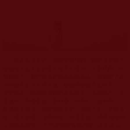
從這次法會中，我更能體悟到，我們不要到了
如這些不是人道的眾生痛苦不堪時，才發現自己的
無能為力。我們是多麼幸福生而為人，還遇到了真
正的如來正法可求可修。願我們都能升起無常心，
居安思危，把握這有限的人生時光，依教奉行，老
實修行，與佛菩薩三業相應，救自己、提升自己，
利益更多眾生。祈願世界和平、禍患不生、災障消
除、眾生安樂、法界有情、同證菩提。感恩 南無第
三世多杰羌佛、 十方諸佛菩薩摩訶薩、諸天護法