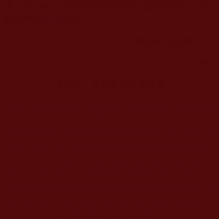
聖、護法神，並且感謝不辭辛勞不斷用各種方法點
醒我們的
嘎堵
師父。
佛弟子 高維鎂 合十
2026
年
6
月
20
日
轉載自：運頓多吉白菩提會
https://www.yungton.org/%E5%AD%B8%E4%BD%9
B%E5%88%86%E4%BA%AB/%E7%AC%AC%E
4%B8%89%E4%B8%96%E5%A4%9A%E6%9D%B
0%E7%BE%8C%E4%BD%9B%E6%AD%A3%E6%
B3%95%E5%8F%97%E7%94%A8/%E4%B8%8D%
E8%A6%81%E7%AD%89%E5%88%B0%E5%A2%
AE%E5%85%A5%E8%8B%A6%E6%B5%B7%EF%
BC%8C%E6%89%8D%E6%83%B3%E8%B5%B7%
E5%AD%B8%E4%BD%9B.html