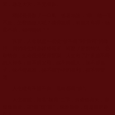
來，逃之夭夭，不見蹤影。
禪師長長歎了一口氣，搖著頭說：“唉，牠一毛
不拔，怎麼能做人呢？捨得捨得，有捨才有得；絲
毫不捨，如何能得？”
其實，人生就是一場從“捨不得”到“捨得”的修
行，我們出生時赤條條而來，經歷了愛恨情仇、悲
歡離合，生命慢慢變得豐滿，人生有了許多捨不得
的人和事：捨不得父母，捨不得愛人，捨不得孩
子，捨不得老友，捨不得手中的名利，捨不得變
老……
人生縱有千般不舍，最終都得“捨”。
人生在世，無非“捨得”二字，赤條條而來，赤
條條而去，該“捨”便“捨”，無牽無掛，便是世間自
在人。