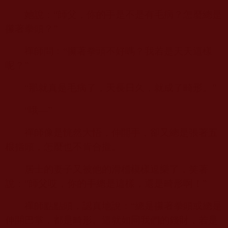
她說：“師父，你的手是不是有毛病？怎麼總是
攥著拳頭？”
禪師問：“攥著拳頭不好嗎？我若是天天這樣
呢？”
“那就真是毛病了，天長日久，就成了畸形。”
“哦—”
禪師像是恍然大悟，伸開手，卻又總是張著五
根指頭，怎麼也不肯合攏。
居士的妻子又被他的滑稽模樣逗樂了，笑著
說：“師父哎，你的手總是這樣，還是畸形啊！”
禪師點點頭，認真地說：“總是攥著拳頭或總是
伸開巴掌，都是畸形。這就如同我們的錢財，若是