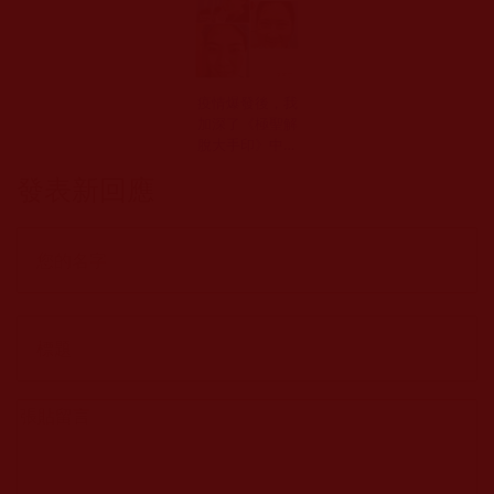
疫情爆發後，我
加深了《極聖解
脫大手印》中一
段法義的領悟
發表新回應
(Yuki)