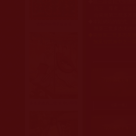
除三段金釦大聖德
◆
法王、尊者、仁波
合南無第三世多杰
本站網站的型式、
◆
佛教簡略傳承皈依境
無第三世多杰羌佛
南無第三世多杰羌
◆
無量智慧海中之一
多杰羌佛第二世 維摩詰聖尊
(第一集)