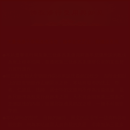
大量佛弟子恭聞羌佛法音，修學如來正法，而獲諸受用。
◆
本站遵奉依行南無第三世多杰羌佛與釋迦牟尼佛所說的教法
為無上根本指南，並遵照第三世多杰羌佛辦公室的文告努
力實行運作。
◆
除三段金釦大聖德能作開示所說法義錯誤較少，四段金釦以
上的巨聖德能作正確開示之外，本站所發布的法王、尊
者、仁波且、法師、居士等的文章均不作為法義依據，最
多只能作為知見行持參考之用，凡不符合南無第三世多杰
羌佛說法的內容，皆屬邪說邊見錯誤之理，一概不可依從
學習。
◆
本站網站的型式、目錄的編排、圖文的呈現等一切資料與相
關規劃，均為本站建置人員自我的意思，非南無第三世多