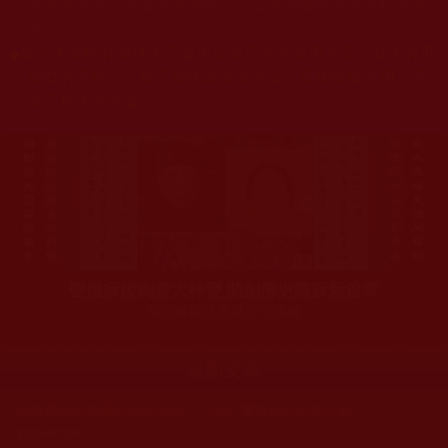
杰羌佛或第三世多杰羌佛辦公室等其他機構單位所指使派
令。
◆
本區大量轉載諸佛弟子修學如來正法的受用文章，其內容可
能有若干錯誤，故只能作為參考交流、薰陶鼓勵之用，不
為正見法理依據。
聖僧寂後肉身大神變 開創佛史圓寂新篇章
印證解脫法源就在羌佛處
最新文章
南無觀世音菩薩的慈悲加持：一場心靈淨化的殊勝之旅
2026-01-09