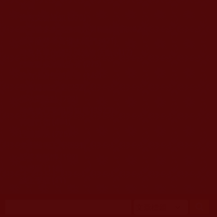
移至主內容
首頁
佛教文告通知 (370)
第三世多杰羌佛簡介與相關資訊 (423)
佛菩薩尊者高僧大德們 (421)
佛教各單位資訊與法會活動 (417)
佛教經藏法義論著 (776)
佛教法會聖蹟證量 (149)
佛教鑑師之道 (292)
佛教聞法點 (792)
佛教修行受用與知見 (3823)
菩提行德 (494)
理諦護法 (726)
文學藝術工巧 (691)
娑婆有溫情 (107)
科學眼 (110)
線上學院 (11)