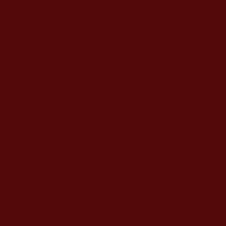
師兄恭聞《斷絕凡情二十法》的分享讓我太驚歎了！(悟人生)
2025-06-05
聞法共修激發起我的無常心——按“七法”聞法共修有感(安然)
2023-03-28
一聲聲的反問令我深思催我奮進——按“七法”聞法共修有感之六(滄海放舟、去一塵)
2023-03-19
從聞思修到討論經辯，給我帶來了受用的果——按“七法”聞法共修有感之四(籬菊半開)
2023-03-08
運頓多吉白菩提會-我選擇不再欺騙自己(振勛)
2019-05-11
運頓多吉白菩提會-一件真實不虛的事(蔡春華)
2019-03-14
運頓多吉白菩提會-智慧分享(第一卷)----我找到了方向[陳科銘]
2011-10-02
運頓多吉白菩提會-智慧分享(第一卷)----共修[葉瑞琴]
2011-10-01
運頓多吉白菩提會-智慧分享(第一卷)----參與嘉義實相佛學會共修心得[正樑]
2011-09-28