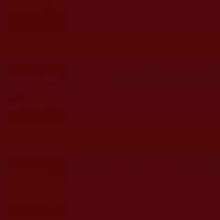
發文時間： 2019年05月11日 星期六
瀏覽人次: 77人
運頓多吉白菩提會-一件真實不虛的
事(蔡春華)
發文時間： 2019年03月14日 星期四
瀏覽人次: 110人
運頓多吉白菩提會-智慧分享(第一
卷)----我找到了方向[陳科銘]