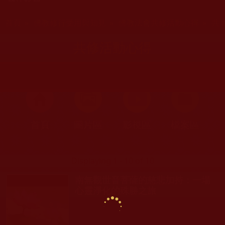
您在這裡
首頁
»
佛教修行受用與知見
»
佛教法會共修活動心得
» 
共修活動心得
首頁
圖片區
影視區
檔案區
Displaying 1 - 10 of 10
南無觀世音菩薩的慈悲加持：一場
心靈淨化的殊勝之旅