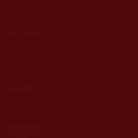
一聲聲的反問令我深思催我奮進
——按“七法”聞法共修有感之六(滄
海放舟、去一塵)
發文時間： 2023年03月19日 星期日
瀏覽人次: 229人
從聞思修到討論經辯，給我帶來了
受用的果——按“七法”聞法共修有感
之四(籬菊半開)
發文時間： 2023年03月08日 星期三
瀏覽人次: 87人
運頓多吉白菩提會-我選擇不再欺騙
自己(振勛)