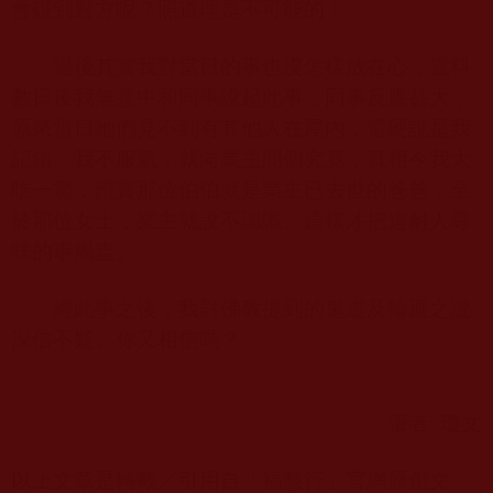
會碰到對方呢？照道理是不可能的！
過後其實我對當日的事也沒怎樣放在心，豈料
數日後我無意中和同事說起此事，同事反應甚大，
原來當日她們見不到有其他人在屋內，還硬說是我
記錯。我不服氣，就向業主問個究竟，真相令我大
吃一驚，證實那位伯伯就是業主已去世的爸爸；至
於那位女士，業主就說不認識。這樣才把這耐人尋
味的事揭盅。
經此事之後，我對佛教提到的鬼道及輪迴之說
深信不疑。你又相信嗎？
筆者
:
瓊文
以上文章是轉載／引用自「福慧行」官網原創文