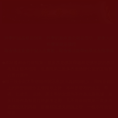
科學的結晶就是因果，科學的最終進化就是佛法，最偉大的
科學家就是佛陀
唯有佛法直指宇宙人生實相，唯有佛法能帶給眾生永恆幸福
◆
本站遵奉依行南無第三世多杰羌佛與釋迦牟尼佛所說的教法
為無上根本指南，並遵照第三世多杰羌佛辦公室的文告努
力實行運作。
◆
除三段金釦大聖德能作開示所說法義錯誤較少，四段金釦以
上的巨聖德能作正確開示之外，本站所發布的法王、尊
者、仁波且、法師、居士等的文章均不作為法義依據，最
多只能作為知見行持參考之用，凡不符合南無第三世多杰
羌佛說法的內容，皆屬邪說邊見錯誤之理，一概不可依從
學習。