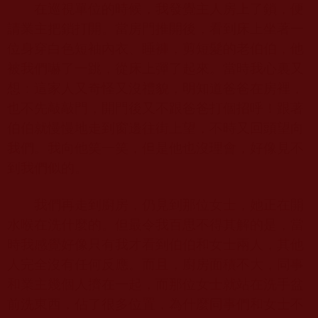
在巡視單位的時候，我發覺主人房上了鎖，便
請業主把鎖打開。當房門推開後，看到床上坐著一
位身穿白色短袖內衣、睡褲，剪短髮的老伯伯，他
被我們嚇了一跳，從床上彈了起來。當時我心裏又
想：這家人又奇怪又沒禮貌，明知道爸爸在房裡，
也不先敲敲門，開門後又不跟爸爸打個招呼！跟著
伯伯就慢慢地走到窗邊往街上望，不時又回頭望向
我們。我向他笑一笑，但是他也沒理會，好像見不
到我們似的。
我們再走到廚房，仍見到那位女士，她正在開
水喉在洗什麼的。但最令我百思不得其解的是，當
時我感覺好像只有我才看到伯伯和女士兩人，其他
人完全沒有任何反應。而且，廚房面積不大，同事
和業主幾個人擠在一起，而那位女士就站在洗手盆
前洗東西，佔了很多位置，為什麼同事們和女士不