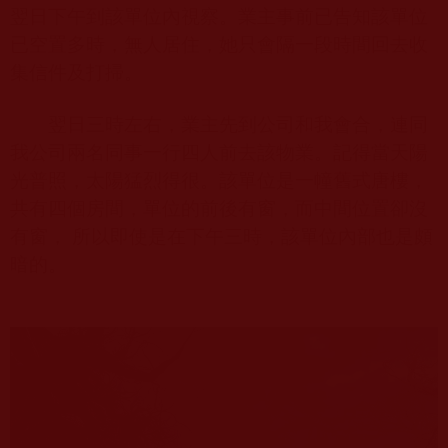
翌日下午到該單位內視察。業主事前已告知該單位
已空置多時，無人居住，她只會隔一段時間回去收
集信件及打掃。
翌日三時左右，業主先到公司和我會合，連同
我公司兩名同事一行四人前去該物業。記得當天陽
光普照，太陽猛烈得很。該單位是一幢舊式唐樓，
共有四個房間，單位的前後有窗，而中間位置卻沒
有窗， 所以即使是在下午三時，該單位內部也是頗
暗的。