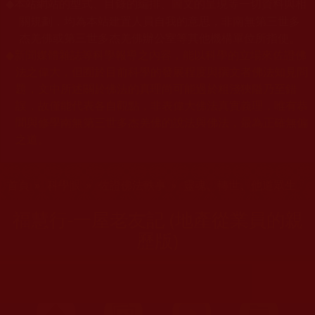
本站網站的型式、目錄的編排、圖文的呈現等一切資料與相
◆
關規劃，均為本站建置人員自我的意思，非南無第三世多
杰羌佛或第三世多杰羌佛辦公室等其他機構單位所指使。
◆
新聞媒體雜誌等科學報導之內容，能以科學的立場來佐證佛
法之偉大，但囿於目前科學的發展程度與撰文者佛法知見問
題，文中所述關於佛法的真理尚可能過於粗淺狹隘乃至錯
誤，故僅能代表各自觀點，非表偉大佛法真實義理，唯有恭
聞與修學南無第三世多杰羌佛的說法與佛法，最為正確無偏
之道。
您在這裡
首頁
»
科學眼
»
佐證佛法軼事
»
靈魂、轉世、他道眾生
福慧行-一屋老友記 (地產從業員的親
歷版)