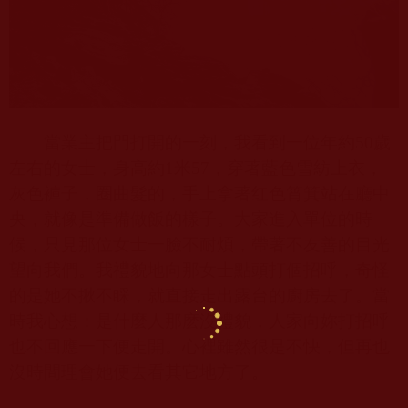
當業主把門打開的一刻，我看到一位年約
50
歲
左右的女士，身高約
1
米
57
，穿著藍色雪紡上衣，
灰色褲子，圈曲髮的，手上拿著红色筲箕站在廳中
央，就像是準備做飯的樣子。大家進入單位的時
候，只見那位女士一臉不耐煩，帶著不友善的目光
望向我們。我禮貌地向那女士點頭打個招呼，奇怪
的是她不揪不睬，就直接走出露台的廚房去了。當
時我心想：是什麼人那麽沒禮貌，人家向妳打招呼
也不回應一下便走開。心裡雖然很是不快，但再也
沒時間理會她便去看其它地方了。