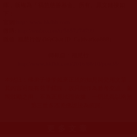
庫，版權為「福慧慈善基金」所有。原文鏈接如
下：
官網
:
http://www.hkfhh.com
微博
:
http://weibo.com/u/5857274799
微信
:
福慧行智
(WeChat ID: Cultivation888)
轉載自：
福慧行
http://www.hkfhh.com/2016/08/10/post35/
本站註：佛弟子修學如來正法的知見與受用文章，
其內容可能有若干錯誤，故只能作為參考交流、薰
陶鼓勵之用，不為正見法理依據，一切法義以南無
第三世多杰羌佛說法為依歸。
更多文章