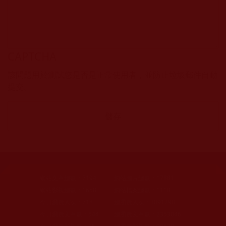
CAPTCHA
該問題用於測試您是否是正常使用者，並防止垃圾郵件自動
提交。
網站文章總數：
7194
網站圖片總數：
17881
網站影視總數：
1658
網站檔案總數：
1118
今日瀏覽人次：
718
總瀏覽人次：
3091298
今日瀏覽文章數：
544
總瀏覽文章數：
2353046