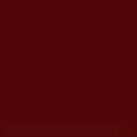
移至主內容
首頁
佛教文告通知 (370)
第三世多杰羌佛簡介與相關資訊 (423)
佛菩薩尊者高僧大德們 (421)
佛教各單位資訊與法會活動 (417)
佛教經藏法義論著 (776)
佛教法會聖蹟證量 (149)
佛教鑑師之道 (292)
佛教聞法點 (792)
佛教修行受用與知見 (3823)
菩提行德 (494)
理諦護法 (726)
文學藝術工巧 (691)
娑婆有溫情 (107)
科學眼 (110)
線上學院 (11)