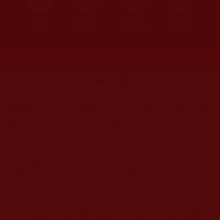
首頁
圖片區
影視區
檔案區
發文時間：2016年08月11日 星期四
瀏覽次數：82
一屋老友記
事先聲明，我並不是度人迷信，而是想要帶出一個
道理：你不信，並不代表他不存在！我是一位
佛教
徒，深明要背負因果這個道理。
我是一位地產從業員。在
2010
年的夏天，親身
經歷了一件非常理可以解釋的事 。
某天，有位業主來電欲委託我公司代她出售一
物業，並要求我替她的物業作估價，於是大家相約