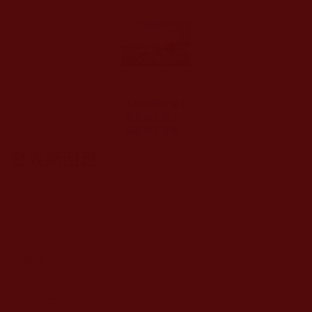
人往往把苦惱之
事看得太重了，
卻忽視了身邊的
快樂
發表新回應