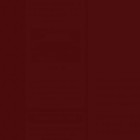
中國唯一由一級政府修建，世
界文化學術機關首青，正式列
入國家行政編制的世界上第一
座大師館。
大師館一隅
This work belongin
[義雲高大師館] 莊嚴、宏偉、
ordinary is seen w
精湛的義雲高大師館與神態各
異、威德莊嚴的五百羅漢玉
ry subtle and pro
雕，可謂佛斧雕工神聖超然現
ageous, extraordin
人間
這幅作品屬於“放
羌佛藝術成就、榮譽
與深遠意境。這幅
南無第三世多杰羌佛獲頒多類
在平凡裡顯出的不
獎項與世間崇敬身分、節日、