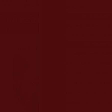
恭迎聖著寶
美的殿堂，並讚嘆諸佛菩薩之般若所顯，超凡人間、藝冠娑婆。
佛事、發心功德得受用 (29)
菩薩聖誕法會
修行成長與正行發心 (
H.H.第三世多杰羌佛中國畫作品：雄視
加持法會 (
佛陀報化涅槃祈請、懺悔、感悟文 (63)
無常
27日 星期三
祈福、放生
出家修行 (13)
正行、發心 (43)
反觀自省行
正邪研討會 
佛教行者修行知見 (2
H.H.第三世多杰羌佛中國畫作品：雄視
無常境觀 (147)
南無羌佛正法住世，殊勝偉大
殊勝偉大的佛法 (16)
珍惜正法、人身與論努力
多聞正法、啟正知見 (43)
如何學佛與聞法 (2
知見解析 (132)
走出學佛迷思成見與破除佛門亂
禪、定正知見 (18)
學佛初心 (12)
發願、
念頭、轉念、心境與發心 (55)
觀心念、修好