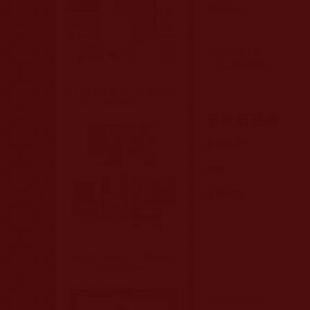
與其吃齋十年，
不如改掉習氣
三世多杰羌佛雲高益西諾布獲
頒“ 特級國際大師”證
發表新回應
您的名字
標題
張貼留言
*
H.H.第三世多杰羌佛獲得的
“總統金牌獎
”
CAPTCHA