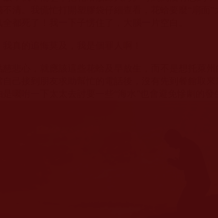
不清。我慌忙打開塑膠袋仔細查看，花蛤要麼“扇面”大
氧全都死了！我一下子愣住了，大腦一片空白。
真的追悔莫及，我是個罪人啊！
悲心，就應該這些花蛤及早放生，而不是想托萊州
當自己接到朋友求助幫忙的電話後，沒有先到餐館取來新
怕是囑咐一下太太去討要一些“海水”也會避免慘劇的發