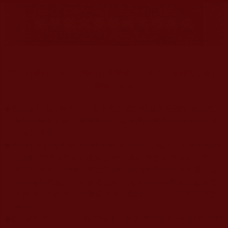
信手拈霧石中存，韻雕石柱應聲縮，凡夫巧匠無能複，藍台
巍巍佇娑婆。
◆
本站遵奉依行南無第三世多杰羌佛與釋迦牟尼佛所說的教法
為無上根本指南，並遵照第三世多杰羌佛辦公室的文告努
力實行運作。
◆
除三段金釦大聖德能作開示所說法義錯誤較少，四段金釦以
上的巨聖德能作正確開示之外，本站所發布的法王、尊
者、仁波且、法師、居士等的文章均不作為法義依據，最
多只能作為知見行持參考之用，凡不符合南無第三世多杰
羌佛說法的內容，皆屬邪說邊見錯誤之理，一概不可依從
學習。
◆
本站網站的型式、目錄的編排、圖文的呈現等一切資料與相