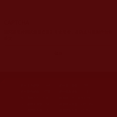
CAPTCHA
該問題用於測試您是否是正常使用者，並防止垃圾郵件自動
提交。
網站文章總數：
7194
網站圖片總數：
17881
網站影視總數：
1658
網站檔案總數：
1118
今日瀏覽人次：
718
總瀏覽人次：
3089158
今日瀏覽文章數：
541
總瀏覽文章數：
2351352
今日瀏覽影視數：
20
總瀏覽影視數：
90769