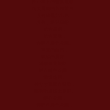
匠心當下的微笑展顯，
功夫長期的苦辣留言，
沒有絲毫兒出息，
沒有丁點兒回盼，
給你震撼，
給你驚嘆，
你醉在綠色花園。
筆墨的自然，
氣韻的貫穿，
滿腹春意裝點，
醉在綠色花園，
情懷迷戀。
神兮兮那麼在疑盼，
郎明明這樣太新鮮。
醉在花園，
你醉在綠色花園，