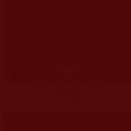
(歌詞作者：H.H.第三世多杰羌佛)
(歌曲：AI音樂)
https://youtu.be/ZjhbV7GX40E