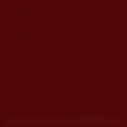
移至主內容
首頁
佛教文告通知 (370)
第三世多杰羌佛簡介與相關資訊 (423)
佛菩薩尊者高僧大德們 (421)
佛教各單位資訊與法會活動 (417)
佛教經藏法義論著 (776)
佛教法會聖蹟證量 (149)
佛教鑑師之道 (292)
佛教聞法點 (792)
佛教修行受用與知見 (3823)
菩提行德 (494)
理諦護法 (726)
文學藝術工巧 (691)
娑婆有溫情 (107)
科學眼 (110)
線上學院 (11)