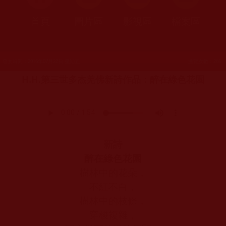
首頁
圖片區
影視區
檔案區
發文時間：2016年07月22日 星期五
瀏覽次數：266
H.H.第三世多杰羌佛新詩作品：醉在綠色花園
新詩
醉在綠色花園
樹林中的花朵，
不紅不白，
樹林中的枝條，
穿梭複雜，