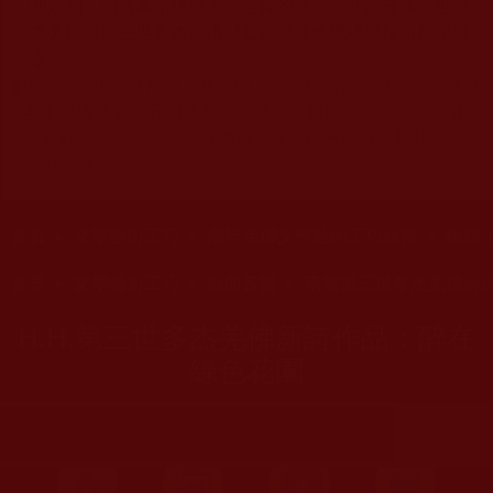
關規劃，均為本站建置人員自我的意思，非南無第三世多
杰羌佛或第三世多杰羌佛辦公室等其他機構單位所指使派
令。
◆
佛菩薩藝術成就展現是無盡的，本站所刊載之相關文章資訊
無非是諸佛菩薩五明所展之一隅，願藉寥寥數篇之文，引眾
賞析妙美的殿堂，並讚嘆諸佛菩薩之般若所顯，超凡人間、
藝冠娑婆。
您在這裡
首頁
»
文學藝術工巧
»
南無羌佛文學藝術工巧欣賞
»
楹聯 
您在這裡
首頁
»
文學藝術工巧
»
歌曲音樂
»
南無第三世多杰羌佛詩
H.H.第三世多杰羌佛新詩作品：醉在
綠色花園