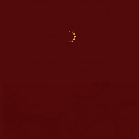
permeated with spirit resonance,
adorned with a heart full of spring,
drunk in a green garden,
in a mood of blind love.
so mysterious in uncertain hope,
so dazzling in rarity,
drunk in a garden,
you’re drunk in a green garden,
in a mood of blind love.