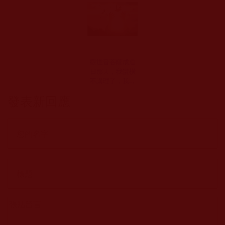
觀世音菩薩成道
日那天，我蠻橫
不講理了，我錯
在哪裡？(王一振)
發表新回應