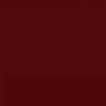
Drunk in a Green Garden
《
醉在綠色花園
》
影視轉載自：
https://youtu.be/jBx1zCJgIEY?si=Nu-Dv
hIdAPQNBuR1
圖片轉載自：藝術寰宇
https://www.facebook.com/
GeneArtCo.YSHY/
https://youtu.be/TrQeTr0A1u0