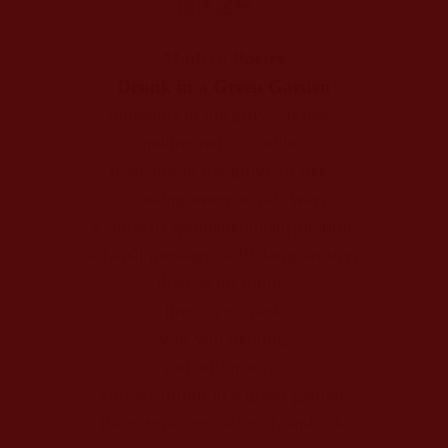
情懷迷戀。
Modern Poetry
Drunk in a Green Garden
blossoms in the grove of trees,
neither red nor white,
branches in the grove of trees,
crossing every which way,
a smile of spontaneous inspiration,
a harsh message of lifelong artistry,
there is no future,
there is no past,
you will tremble,
you will marvel,
you are drunk in a green garden.
the naturalness of brush and ink,