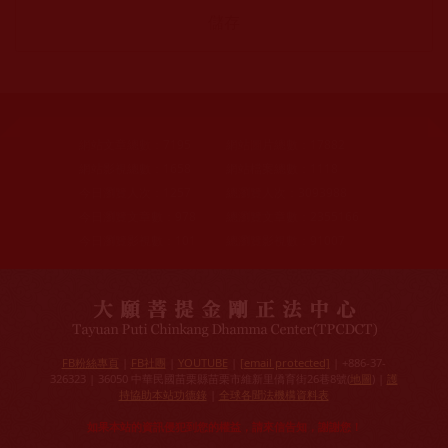
網站文章總數：
7195
網站圖片總數：
17882
網站影視總數：
1658
網站檔案總數：
1118
今日瀏覽人次：
1257
總瀏覽人次：
3093988
今日瀏覽文章數：
978
總瀏覽文章數：
2355166
今日瀏覽影視數：
101
總瀏覽影視數：
91007
FB粉絲專頁
|
FB社團
|
YOUTUBE
|
[email protected]
| +886-37-
326323 | 36050 中華民國苗栗縣苗栗市維新里僑育街26巷8號(
地圖
) |
護
持協助本站功德錄
|
全球各聞法機構資料表
如果本站的資訊侵犯到您的權益，請來信告知，謝謝您！