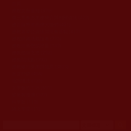
移至主內容
首頁
佛教文告通知 (370)
第三世多杰羌佛簡介與相關資訊 (423)
佛菩薩尊者高僧大德們 (421)
佛教各單位資訊與法會活動 (417)
佛教經藏法義論著 (776)
佛教法會聖蹟證量 (149)
佛教鑑師之道 (292)
佛教聞法點 (792)
佛教修行受用與知見 (3823)
菩提行德 (494)
理諦護法 (726)
文學藝術工巧 (691)
娑婆有溫情 (107)
科學眼 (110)
線上學院 (11)