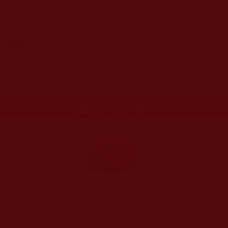
山城星火萬家明，照映兩江碧波清。
千航樓閣收不盡，日月同輝夜市燈。
轉載自：
學習
H.H.
第
三世多杰羌佛、南無釋迦牟尼
佛正法
更多文章
美國華藏寺佛定
放生日放生法會
（2023年10月28
日）