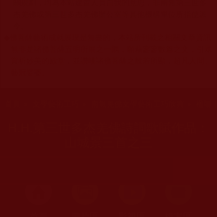
關規劃，均為本站建置人員自我的意思，非南無第三世多
杰羌佛或第三世多杰羌佛辦公室等其他機構單位所指使派
令。
◆
佛菩薩藝術成就展現是無盡的，本站所刊載之相關文章資訊
無非是諸佛菩薩五明所展之一隅，願藉寥寥數篇之文，引眾
賞析妙美的殿堂，並讚嘆諸佛菩薩之般若所顯，超凡人間、
藝冠娑婆。
您在這裡
首頁
»
文學藝術工巧
»
南無羌佛文學藝術工巧欣賞
»
楹聯 
H.H.第三世多杰羌佛詩詞歌賦作品：
山城景三首之三
首頁
圖片區
影視區
檔案區