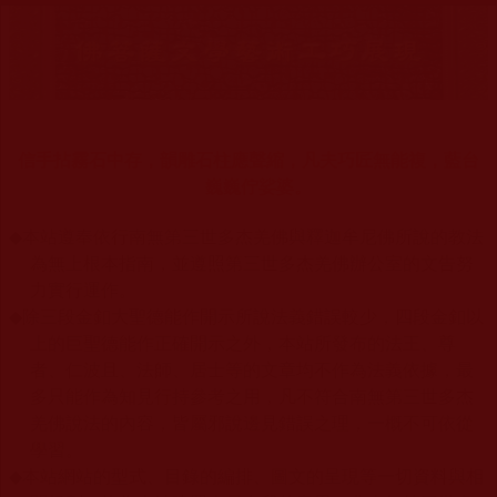
信手拈霧石中存，韻雕石柱應聲縮，凡夫巧匠無能複，藍台
巍巍佇娑婆。
◆
本站遵奉依行南無第三世多杰羌佛與釋迦牟尼佛所說的教法
為無上根本指南，並遵照第三世多杰羌佛辦公室的文告努
力實行運作。
◆
除三段金釦大聖德能作開示所說法義錯誤較少，四段金釦以
上的巨聖德能作正確開示之外，本站所發布的法王、尊
者、仁波且、法師、居士等的文章均不作為法義依據，最
多只能作為知見行持參考之用，凡不符合南無第三世多杰
羌佛說法的內容，皆屬邪說邊見錯誤之理，一概不可依從
學習。
◆
本站網站的型式、目錄的編排、圖文的呈現等一切資料與相