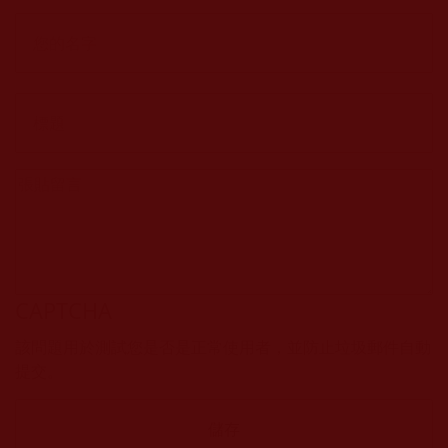
CAPTCHA
該問題用於測試您是否是正常使用者，並防止垃圾郵件自動
提交。