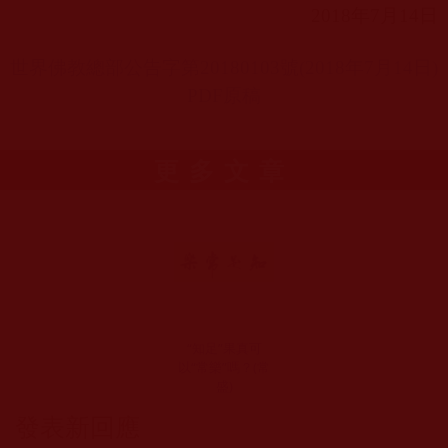
2018
年
7
月
14
日
世界佛教總部公告字第20180103
號(2018
年7
月14
日)
PDF
原稿
更多文章
“知足”果真可
以“常樂”嗎？(常
盛)
發表新回應