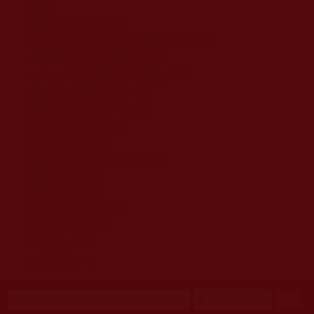
移至主內容
首頁
佛教文告通知 (370)
第三世多杰羌佛簡介與相關資訊 (423)
佛菩薩尊者高僧大德們 (421)
佛教各單位資訊與法會活動 (417)
佛教經藏法義論著 (776)
佛教法會聖蹟證量 (149)
佛教鑑師之道 (292)
佛教聞法點 (792)
佛教修行受用與知見 (3823)
菩提行德 (494)
理諦護法 (726)
文學藝術工巧 (691)
娑婆有溫情 (107)
科學眼 (110)
線上學院 (11)