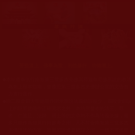
菩提道上，佛事為重，利他修行，功德增上。
◆
本站遵奉依行南無第三世多杰羌佛與釋迦牟尼佛所說的教法
為無上根本指南，並遵照第三世多杰羌佛辦公室的文告努
力實行運作。
◆
除三段金釦大聖德能作開示所說法義錯誤較少，四段金釦以
上的巨聖德能作正確開示之外，本站所發布的法王、尊
者、仁波且、法師、居士等的文章均不作為法義依據，最
多只能作為知見行持參考之用，凡不符合南無第三世多杰
羌佛說法的內容，皆屬邪說邊見錯誤之理，一概不可依從