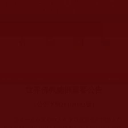
(2018年7月14日)-關於捐款者、委託
人與捐款查詢
首頁
圖片區
影視區
檔案區
發文時間：2018年07月15日 星期日
瀏覽次數：91
世界佛教總部重要公告
（
公告字第
20180103
號
）
鑒於一直以來都有人前來我總部查詢捐款人所
捐的金額，而其中有人要求查他本人與捐款人無任