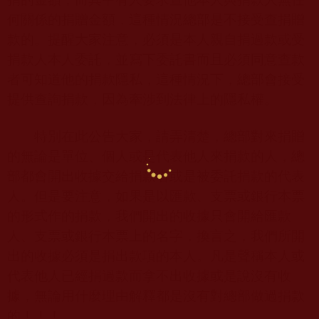
何關係的捐贈金額，這種情況總部是不接受查捐贈
款的。提醒大家注意，必須是本人親自捐過款或受
捐款人本人委託，並寫下委託書而且必須同意查款
者可知道他的捐款隱私，這種情況下，總部會接受
提供查詢捐款，因為牽涉到法律上的隱私權。
特別在此公告大家，請弄清楚，總部對來捐贈
的無論是單位、個人或是代表他人來捐款的人，總
部都會開出收據交給捐款者或是被委託捐款的代表
人。但是要注意，如果是以匯款、支票或銀行本票
的形式作的捐款，我們開出的收據只會開給匯款
人、支票或銀行本票上的名字，換言之，我們所開
出的收據必須是捐出款項的本人。凡是聲稱本人或
代表他人已經捐過款而拿不出收據或是說沒有收
據，無論用什麼理由解釋都是沒有對總部做過捐款
的！！！