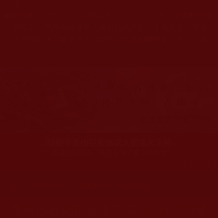
學習。
本站網站的型式、目錄的編排、圖文的呈現等一切資料與相
◆
關規劃，均為本站建置人員自我的意思，非南無第三世多
杰羌佛或第三世多杰羌佛辦公室等其他機構單位所指使派
令。
該聖寺是由巨聖德或大聖德來主持
真誠護持該寺，就是立下了真正大功德
您在這裡
首頁
»
菩提行德
»
佛教建寺
»
相關資訊
世界佛教總部公告字第20180103號