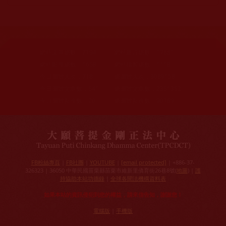
網站文章總數：
7194
網站圖片總數：
17881
網站影視總數：
1658
網站檔案總數：
1118
今日瀏覽人次：
718
總瀏覽人次：
3089158
今日瀏覽文章數：
541
總瀏覽文章數：
2351352
今日瀏覽影視數：
20
總瀏覽影視數：
90769
FB粉絲專頁
|
FB社團
|
YOUTUBE
|
[email protected]
| +886-37-
326323 | 36050 中華民國苗栗縣苗栗市維新里僑育街26巷8號(
地圖
) |
護
持協助本站功德錄
|
全球各聞法機構資料表
如果本站的資訊侵犯到您的權益，請來信告知，謝謝您！
電腦版
|
手機版