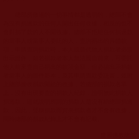
總部所做過的一切事情都是透明的，總部不會
為沒有捐過款的任何人開出任何收據，相反的也不
會對捐了款的人不開收據。總部不拒絕任何捐過款
的當事人或當事人委託的人，查詢捐出的具體款
項，申請查詢捐款時，本人或曾代他人捐款者必須
出示證件，如若捐款者本人無法親自前來，可委託
他人前來查自己捐出的款項金額，但必須出示捐款
者當事人的證件影本，及其申請查款委託書，並附
上總部接收捐款開給的收據，若總部的捐款名單
上，沒有出現要查的捐款人紀錄，證明無此捐款人
捐過款，這就說明所謂的捐款人是沒有給總部捐過
款，因此，聲稱捐款而實未捐款者才不會有收據，
同時總部的捐款紀錄上才不會有記載。
世界佛教總部