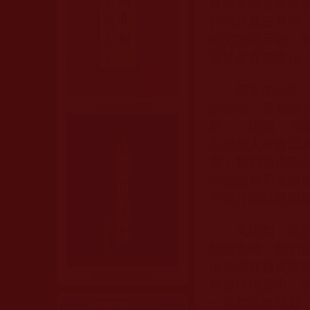
有諸多關於無常
行的八基正見中
師父所開示的，
等於是真正生起
日常生活中
的脆弱，覺知自
簡介與內容恭閱
析……比如，大
大部分人都會認
麼！我們誰也不
己會認為那是很
下個月你就將開
又比如，面
的徵兆時，我們
便經過種種災難
簡介與內容恭閱
與造作現實中：
一切都能修整好
極聖解脫大手印