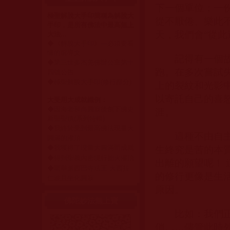
下一個單位；一
極聖解脫大手印簡稱為解脫大
從不厭倦、樂此
手印，是所有佛法中最高無上
天，我們會“從此
大法...
◆
《解脫大手印》—必須要看
懂的前導文
記得有一個
◆
第三世多杰羌佛辦公室第十
跑。在多次嘗試
四號公告
◆
極聖解脫大手印(修行部分)
上的裂紋和光影
以寄託自己的喜
大受用大成就鐵例：
◆
因海老和尚圓寂後創下佛史
涯。
新聖聖蹟(系列特輯)
◆
我終於受到最高佛法現量大
這種不由自
圓滿的灌頂
◆
我獲得了現量大圓滿而成就
生終究是苦的本
◆
得到聖義內密境行拙火灌頂
出離的願望呢！ 
◆
噶舉派西巴寺法王 大西拉
的修行更像是生
仁波且坐化圓寂
原因。
佛陀妙法無上寶
比如：我們
俏……儘管此時