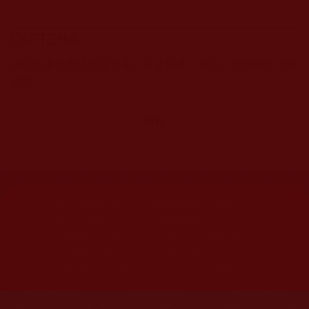
CAPTCHA
該問題用於測試您是否是正常使用者，並防止垃圾郵件自動
提交。
網站文章總數：
7194
網站圖片總數：
17881
網站影視總數：
1658
網站檔案總數：
1118
今日瀏覽人次：
718
總瀏覽人次：
3091298
今日瀏覽文章數：
544
總瀏覽文章數：
2353046
今日瀏覽影視數：
25
總瀏覽影視數：
90839