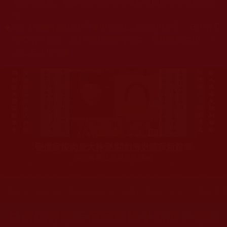
杰羌佛或第三世多杰羌佛辦公室等其他機構單位所指使派
令。
◆
本區大量轉載諸佛弟子修學如來正法的受用文章，其內容可
能有若干錯誤，故只能作為參考交流、薰陶鼓勵之用，不
為正見法理依據。
聖僧寂後肉身大神變 開創佛史圓寂新篇章
印證解脫法源就在羌佛處
您在這裡
首頁
»
佛教修行受用與知見
»
佛教行者修行知見
»
教兒育
是何因導致這個家庭幾乎崩潰？你想