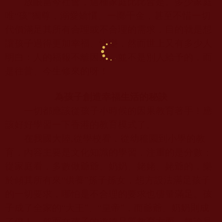
放眼當今社會，這種家庭比比皆是。多少家庭
唯“孩”獨尊，溺愛嬌慣、一擲千金，甚至不惜一切
代價滿足其所有合理或不合理的需求，目的就是想
讓孩子過得更加幸福、快樂，然而世上又有多少人
明白：人的福報不離因果，並不是別人給予的，而
是往昔、今生修來的呀！
為孩子創造幸福生活的秘訣
一切都應該從孩子小時候的因果教育著手！應
該好好學習一下香港的教育模式了。
在我國大陸
,
從學校看，從幼稚園到小學的教
育，內容主要是文化知識的學習，注重的是分數；
從家庭看，多數做爺爺、奶奶、姥姥、姥爺的，樂
於傾其所有來“供養”孫子孫女，想方設法滿足孩子
的一切要求，哪怕是不合理的要求也儘量滿足。孩
子成了全家的“大王”、“皇帝”，而爺爺、奶奶則成
了僕人。然而在孩子的道德品質教育方面，無論是