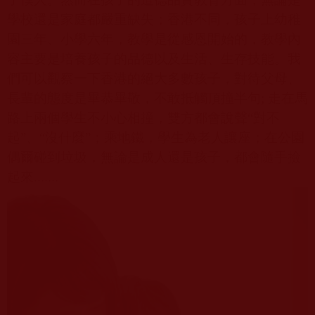
學校還是家庭都嚴重缺失；香港不同，孩子上幼稚
園三年、小學六年，教學是從感恩開始的，教學內
容主要是培養孩子的品德以及生活、生存技能。我
們可以觀察一下香港的絕大多數孩子，對待父母、
長輩的態度是畢恭畢敬，不敢抵觸頂撞半句
;
走在馬
路上兩個學生不小心相撞，雙方都會說聲“對不
起”、“沒什麼”；乘地鐵，學生為老人讓座；在公園
偶爾碰到垃圾，無論是成人還是孩子，都會隨手撿
起來
.......