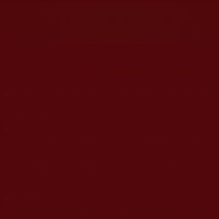
大量佛弟子恭聞羌佛法音，修學如來正法，而獲諸受用。
◆
本站遵奉依行南無第三世多杰羌佛與釋迦牟尼佛所說的教法
為無上根本指南，並遵照第三世多杰羌佛辦公室的文告努
力實行運作。
◆
除三段金釦大聖德能作開示所說法義錯誤較少，四段金釦以
上的巨聖德能作正確開示之外，本站所發布的法王、尊
者、仁波且、法師、居士等的文章均不作為法義依據，最
多只能作為知見行持參考之用，凡不符合南無第三世多杰
羌佛說法的內容，皆屬邪說邊見錯誤之理，一概不可依從
學習。
◆
本站網站的型式、目錄的編排、圖文的呈現等一切資料與相
關規劃，均為本站建置人員自我的意思，非南無第三世多