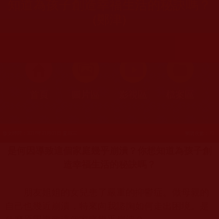
知道為孩子創造幸福生活的秘訣嗎？
(鄭津)
首頁
圖片區
影視區
檔案區
發文時間：2017年11月01日 星期三
瀏覽次數：73
是何因導致這個家庭幾乎崩潰？你想知道為孩子創
造幸福生活的秘訣嗎？
朋友姐姐的女兒患了嚴重的抑鬱症。做母親的
自己也幾近崩潰，特來向我諮詢如何走出困境。是