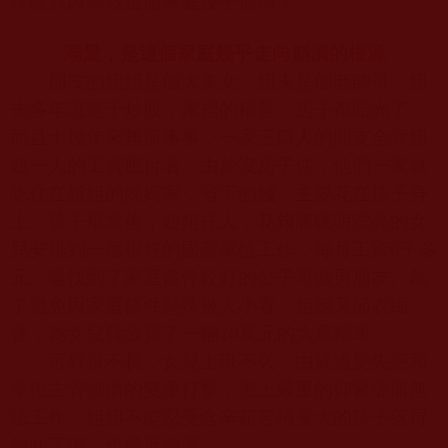
什麼原因導致這個家庭幾乎崩潰？
溺愛，是這個家庭幾乎走向崩潰的根源
朋友的姐姐是個大美女，姐夫是個老帥哥。姐
夫多年沉迷于炒股，家裡的積蓄、房子都賠光了，
而且十幾年來無所事事，一家三口人的開支全靠姐
姐一人的工資應付著。由於沒房子住，他們一家就
吃住在姐姐的媽媽家，省下的錢，主要花在孩子身
上。孩子畢業後，姐姐托人，花錢將聰明漂亮的女
兒安排到一個很好的國營單位工作，每月工資
6
千多
元。還找到了家庭條件較好的公子哥做男朋友。為
了避免因家庭條件懸殊被人小看，姐姐又節衣縮
食，為女兒貸款買了一輛
20
萬元的大眾轎車。
可好景不長，女兒上班不久，由於遭受失戀和
單位主管排擠的雙重打擊，患上嚴重的抑鬱症而無
法工作。姐姐不能忍受含辛茹苦培養大的孩子落得
如此下場，也幾近崩潰。