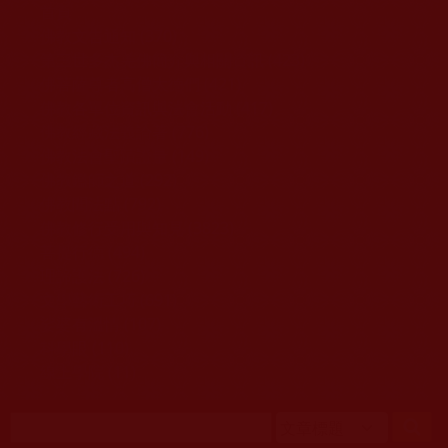
移至主內容
首頁
佛教文告通知 (370)
第三世多杰羌佛簡介與相關資訊 (423)
佛菩薩尊者高僧大德們 (421)
佛教各單位資訊與法會活動 (417)
佛教經藏法義論著 (776)
佛教法會聖蹟證量 (149)
佛教鑑師之道 (292)
佛教聞法點 (792)
佛教修行受用與知見 (3823)
菩提行德 (494)
理諦護法 (726)
文學藝術工巧 (691)
娑婆有溫情 (107)
科學眼 (110)
線上學院 (11)