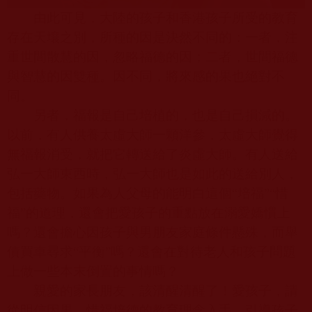
由此可見，大陸的孩子和香港孩子所受的教育
存在天壤之別，所種的因是決然不同的：一者，注
重世間散慧的因，忽略福德的因；二者，世間福德
與智慧的因雙種。因不同，將來感的果也絕對不
同。
另者，福報是自己培植的，也是自己損減的。
以前，有人供養太虛大師一顆洋參，太虛大師覺得
無福報消受，就把它轉送給了炎虛大師。有人送給
弘一大師東西時，弘一大師也是如此的送給別人，
包括藥物。如果為人父母的能明白這個“培福”“惜
福”的道理，還會把愛孩子的重點放在溺愛嬌慣上
嗎？還會擔心因孩子與男朋友家庭條件懸殊，而舉
債買車尋求“平衡”嗎？還會在對待老人和孩子問題
上做一些本末倒置的事情嗎？
親愛的家長朋友，該清醒清醒了！愛孩子，請
從明信因果、惜福培德的教育理念入手，引導孩子