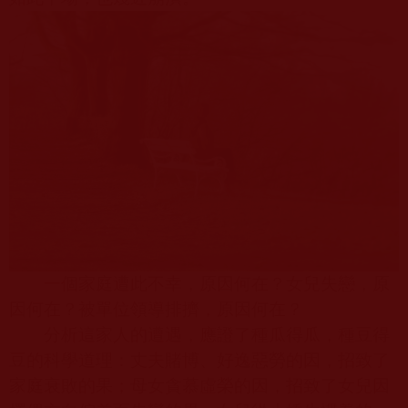
一個家庭遭此不幸，原因何在？女兒失戀，原
因何在？被單位領導排擠，原因何在？
分析這家人的遭遇，應證了種瓜得瓜，種豆得
豆的科學道理：丈夫賭博、好逸惡勞的因，招致了
家庭衰敗的果；母女貪慕虛榮的因，招致了女兒因