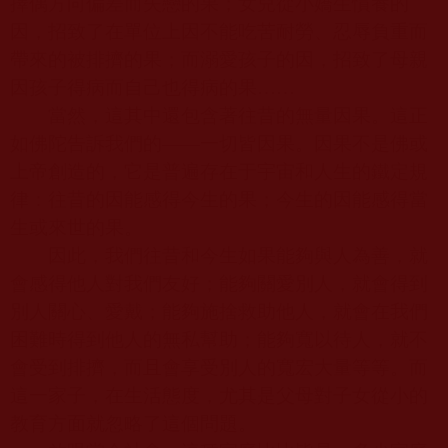
擇偶方向偏差而失戀的果；女兒從小嬌生慣養的
因，招致了在單位上因不能吃苦耐勞、忍辱負重而
帶來的被排擠的果；而溺愛孩子的因，招致了母親
因孩子得病而自己也得病的果……
當然，這其中還包含著往昔的無量因果。這正
如佛陀告訴我們的——一切皆因果。因果不是佛或
上帝創造的，它是普遍存在于宇宙和人生的鐵定規
律：往昔的因能感得今生的果；今生的因能感得當
生或來世的果。
因此，我們往昔和今生如果能夠與人為善，就
會感得他人對我們友好；能夠關愛別人，就會得到
別人關心、愛戴；能夠施捨救助他人，就會在我們
困難時得到他人的無私幫助；能夠寬以待人，就不
會受到排擠，而且會享受別人的寬宏大量等等。而
這一家子，在生活態度，尤其是父母對子女從小的
教育方面就忽略了這個問題。