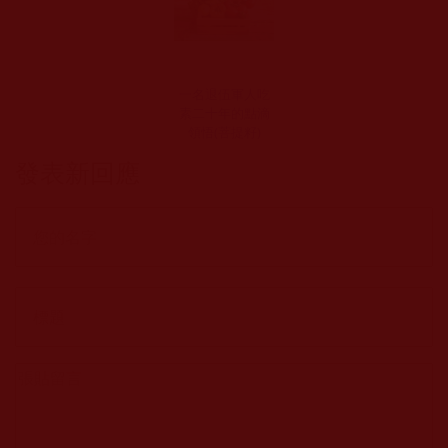
一名退伍軍人吃
素二十年的點滴
領悟(菩提籽)
發表新回應