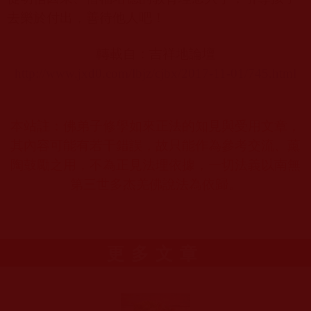
去樂於付出，善待他人吧！
轉載自：吉祥地論壇
http://www.jxd0.com/lbjz/cjbx/2017-11-01/745.html
本站註：佛弟子修學如來正法的知見與受用文章，
其內容可能有若干錯誤，故只能作為參考交流、薰
陶鼓勵之用，不為正見法理依據，一切法義以南無
第三世多杰羌佛說法為依歸。
更多文章