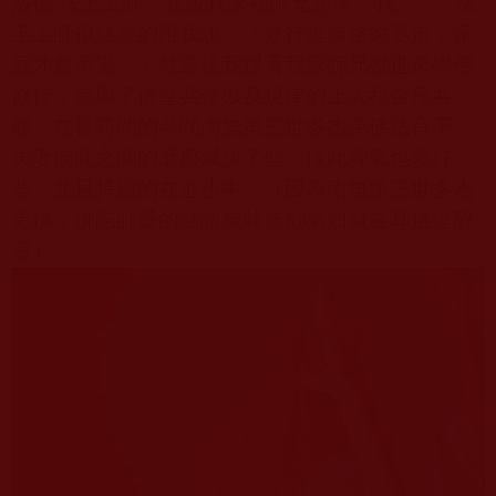
洛德 法王上師，我說我家裡師兄想學，我
.......
。法
王上師很慈悲的跟我說：「修行這條路妳要走，家
庭才會美滿。」就這樣我跟著我家師兄都進來學佛
修行，參與了佛堂共修以及規律的上大福金座共
修，在長時間的恭聞南無第三世多杰羌佛法音下，
夫妻彼此之間的磨擦減少了些，彼此脾氣也變好
些，並且持續的在進步中。（因為南無第三世多杰
羌佛，佛陀師爺的話語無時無刻猶如就在耳邊提醒
著）。