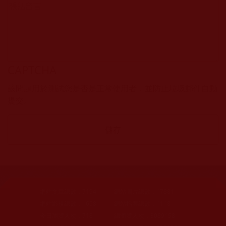
CAPTCHA
該問題用於測試您是否是正常使用者，並防止垃圾郵件自動
提交。
網站文章總數：
7194
網站圖片總數：
17881
網站影視總數：
1658
網站檔案總數：
1118
今日瀏覽人次：
718
總瀏覽人次：
3089158