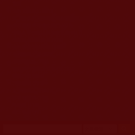
移至主內容
首頁
佛教文告通知 (370)
第三世多杰羌佛簡介與相關資訊 (423)
佛菩薩尊者高僧大德們 (421)
佛教各單位資訊與法會活動 (417)
佛教經藏法義論著 (776)
佛教法會聖蹟證量 (149)
佛教鑑師之道 (292)
佛教聞法點 (792)
佛教修行受用與知見 (3823)
菩提行德 (494)
理諦護法 (726)
文學藝術工巧 (691)
娑婆有溫情 (107)
科學眼 (110)
線上學院 (11)