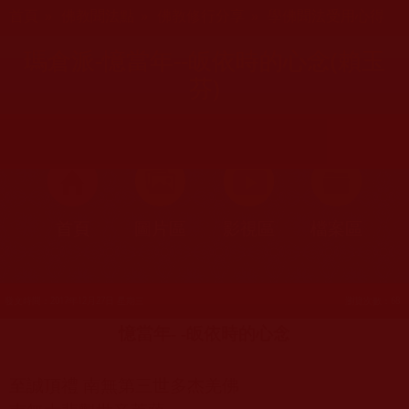
您在這裡
首頁
»
佛教聞法點
»
佛教修行分享
»
學佛聞法受用心得
瑪倉派-憶當年--皈依時的心念(賴玉
芬)
首頁
圖片區
影視區
檔案區
發文時間：2017年12月27日 星期三
瀏覽次數：68
憶當年
- -
皈依時的心念
至誠頂禮 南無第三世多杰羌佛