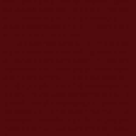
戲碼。她雖沒說什麼，但彼此心裡都曉得，我的脾
氣是在接觸及恭聞南無第三世多杰羌佛，佛陀師爺
的
法音
而開始有所改變，現在彼此間的對話多了，
且有時會讓我頭疼的狀況也不見了，感謝佛菩薩加
持，感恩 南無第三世多杰羌佛。
這次泰國行收獲真的很多，有一日在車上聽到
有位師兄跟他家師姐可能因某事沒處理好而有些心
急，那位師兄告知師姐他要先離開一下，那時感覺
師姐好像按耐不住，脾氣快要爆發，但那位師姐卻
在當下突然能放下脾氣，心平氣和用很好聽的聲
音，柔和語來應對，在那當下看到師姐的轉變，我
非常驚訝，驚訝那位師姐當時明明已經很生氣，但
是卻能馬上轉念講出那麼好聽的話語，讓我印證到
佛陀師爺的法音「
佛教
徒應該觀心念正行為」，這
位師姐做到了隨時的觀心念正行為，所以她能把自
己的無名火壓下去，以柔和語來處理事情，我想如