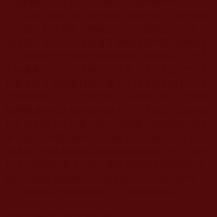
果我們真的發出真心想要修行，我們隨時觀自己心
念，正自己的行為，我們的行為會一點一滴的變好
的，也只有透過真正的修正自己、改變自己，旁人
或者家人看到了，才會真正的相信我們是真的想修
行，這樣我們想要跟他說學佛修行多好多好，他才
可能會相信我們吧？辦一場法會下來，義工們大家
都是非常辛苦的在付出，隨著準備工作的進行，彼
此的摩擦常常是在所難免的，藉由辦法會，大家都
被考驗著每個人修行修的好不好，大家是否真的能
夠互相包容，不執著、以大局為重，感恩有這場法
會及自己及時的參與，讓我看到這個觀心念正行為
的場景，也讓我回憶起當初剛剛皈依的心念，再想
想現在因為學佛修行自己家庭成員相處開始變得更
融洽，感恩 喜饒根登‧巴登洛德 法王上師的那句
話，讓我真正開始學佛修行，家庭漸漸美滿
......