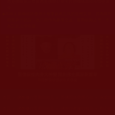
杰羌佛或第三世多杰羌佛辦公室等其他機構單位所指使派
令。
◆
本區大量轉載諸佛弟子修學如來正法的受用文章，其內容可
能有若干錯誤，故只能作為參考交流、薰陶鼓勵之用，不
為正見法理依據。
聖僧寂後肉身大神變 開創佛史圓寂新篇章
印證解脫法源就在羌佛處
您在這裡
首頁
»
佛教修行受用與知見
»
學佛聞法受用心得
»
家庭婚
您在這裡
首頁
»
佛教修行受用與知見
»
佛教行者修行知見
»
觀心念