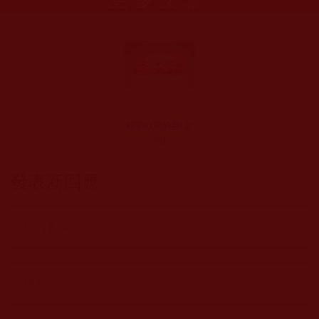
破劉O朋的參(寂
心)
發表新回應