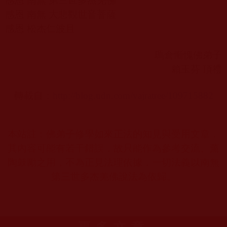
感恩 南無 第三世多杰羌佛
感恩 南無 大悲觀世音菩薩
感恩 松杰仁波且
瑪倉慚愧佛弟子
賴玉芬 頂禮
轉載自：
http://blog.udn.com/vajratree/109715882
本站註：佛弟子修學如來正法的知見與受用文章，
其內容可能有若干錯誤，故只能作為參考交流、薰
陶鼓勵之用，不為正見法理依據，一切法義以南無
第三世多杰羌佛說法為依歸。
更多文章