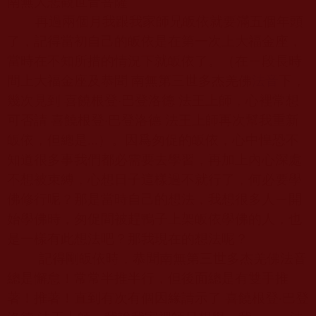
南無大悲觀世音菩薩
再過兩個月我跟我家師兄皈依就要滿五個年頭
了，記得當初自己的皈依是在第一次上大福金座，
當時在不知所措的情況下就皈依了。（在ㄧ段長時
間上大福金座及恭聞 南無第三世多杰羌佛
法音
下，
幾次見到 喜饒根登‧巴登洛德 法王上師，心裡常想
可否請 喜饒根登‧巴登洛德 法王上師再次幫我重新
皈依，但總是
...
）。因爲匆促的皈依，心中惶恐不
知道很多事我們都必需要去學習，再加上內心深處
不想被束縛，心想日子這樣過不就行了，何必要學
佛修行呢？那是當時自己的想法，我想很多人ㄧ開
始學佛時，匆促間被趕鴨子上架皈依學佛的人，也
是一樣有此想法吧？那我現在的想法呢？
記得剛皈依時，恭聞南無第三世多杰羌佛法音
總是懈怠！常常半推半行，但後面總是有雙手推
著！推著！直到有次有個因緣請示了 喜饒根登‧巴登