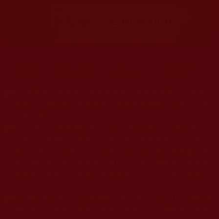
大量佛弟子恭聞羌佛法音，修學如來正法，而獲諸受用。
◆
本站遵奉依行南無第三世多杰羌佛與釋迦牟尼佛所說的教法
為無上根本指南，並遵照第三世多杰羌佛辦公室的文告努
力實行運作。
◆
除三段金釦大聖德能作開示所說法義錯誤較少，四段金釦以
上的巨聖德能作正確開示之外，本站所發布的法王、尊
者、仁波且、法師、居士等的文章均不作為法義依據，最
多只能作為知見行持參考之用，凡不符合南無第三世多杰
羌佛說法的內容，皆屬邪說邊見錯誤之理，一概不可依從
學習。
◆
本站網站的型式、目錄的編排、圖文的呈現等一切資料與相
關規劃，均為本站建置人員自我的意思，非南無第三世多