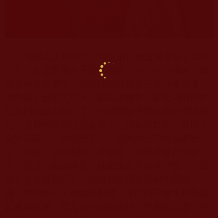
我因為工作繁忙，每當假日總會要求孩子幫忙
工作，但是因爲孩子習慣晚睡，假日往往賴床，總
是很晚才來幫忙，當時的我總是被這種外境所遷，
而對孩子發很大的火，因為這緣故，彼此間的良性
互動的話語也變少了，但是聞聽佛陀法音的潛移默
化，讓我的言行慢慢改變了，我都不自知。有日女
兒對我說：「媽您變了！」我再次反問她我哪變
了，她說：以前我晚下來幫忙，您總會發很大的
火，我交待她的事及話她都會故意說聽不懂！（因
她不太會講台語），她也知道我會沒耐性再說一
遍，我的無名火會開始點燃，彼此的不愉快氣氛也
就蔓延開來，這是以往週而復始，每週假日家中的