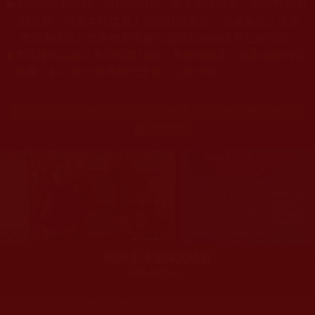
本站網站的型式、目錄的編排、圖文的呈現等一切資料與相
◆
關規劃，均為本站建置人員自我的意思，非南無第三世多
杰羌佛或第三世多杰羌佛辦公室等其他機構單位所指使。
◆
本區護法言論文章非顯柔和語，為摧邪顯正，故顯金剛相以
除魔，起心動念皆為慈悲出發，以救迷情。
系統護法文：
H.H.第三世多杰羌佛佛陀覺量全面展顯 事實真
相普照光明
揭開羌佛隱深的秘密
關珠作證全文
您在這裡