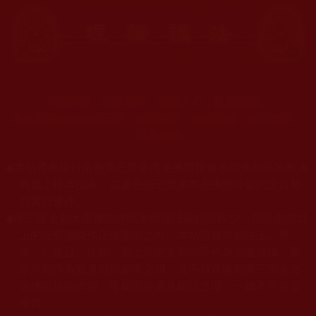
末法時期，邪妖橫行，蠱惑人心，亂我正法。
本站宣揚捍衛如來正法，摧邪顯正，施益眾生，起正知見，
不為魔惑。
◆
本站遵奉依行南無第三世多杰羌佛與釋迦牟尼佛所說的教法
為無上根本指南，並遵照第三世多杰羌佛辦公室的文告努
力實行運作。
◆
除三段金釦大聖德能作開示所說法義錯誤較少，四段金釦以
上的巨聖德能作正確開示之外，本站所發布的法王、尊
者、仁波且、法師、居士等的文章均不作為法義依據，最
多只能作為知見行持參考之用，凡不符合南無第三世多杰
羌佛說法的內容，皆屬邪說邊見錯誤之理，一概不可依從
學習。