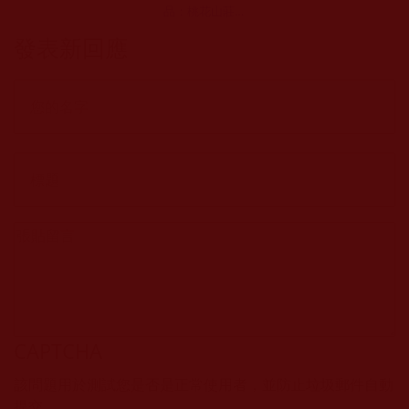
品：桃花山莊情
懷湖
發表新回應
CAPTCHA
該問題用於測試您是否是正常使用者，並防止垃圾郵件自動
提交。