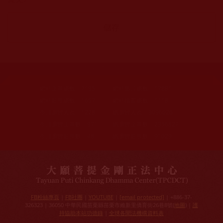
網站文章總數：
7195
網站圖片總數：
17881
網站影視總數：
1657
網站檔案總數：
1118
今日瀏覽人次：
1228
總瀏覽人次：
3096026
今日瀏覽文章數：
971
總瀏覽文章數：
2356827
今日瀏覽影視數：
48
總瀏覽影視數：
91029
FB粉絲專頁
|
FB社團
|
YOUTUBE
|
[email protected]
| +886-37-
326323 | 36050 中華民國苗栗縣苗栗市維新里僑育街26巷8號(
地圖
) |
護
持協助本站功德錄
|
全球各聞法機構資料表