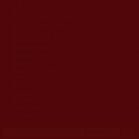
移至主內容
首頁
佛教文告通知 (370)
第三世多杰羌佛簡介與相關資訊 (423)
佛菩薩尊者高僧大德們 (421)
佛教各單位資訊與法會活動 (417)
佛教經藏法義論著 (776)
佛教法會聖蹟證量 (149)
佛教鑑師之道 (292)
佛教聞法點 (792)
佛教修行受用與知見 (3823)
菩提行德 (494)
理諦護法 (726)
文學藝術工巧 (691)
娑婆有溫情 (107)
科學眼 (110)
線上學院 (11)