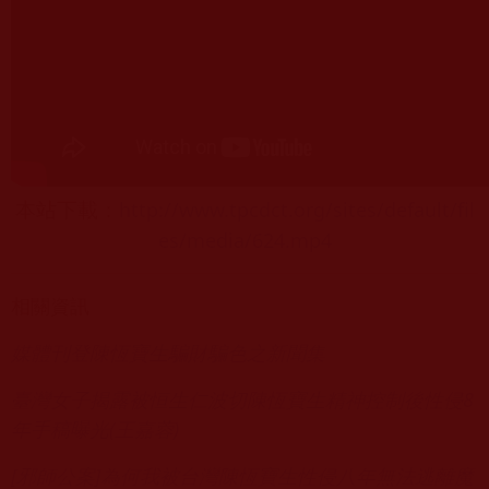
http://www.tpcdct.org/sites/default/fil
本站下載：
es/media/624.mp4
相關資訊
媒體刊登陳恆寶生騙財騙色之新聞集
臺灣女子揭露被恒生仁波切陳恆寶生精神控制後性侵8
年手稿曝光(王嘉蓉)
[邪師公案]為何我被台灣陳恆寶生性侵八年無法逃離魔