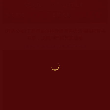
[
邪師公案
]
王嘉容血淚控訴臺灣色狼活佛陳恆寶生
罪孽，提醒同門師兄姐遠離
https://youtu.be/yDKtCZw-s88