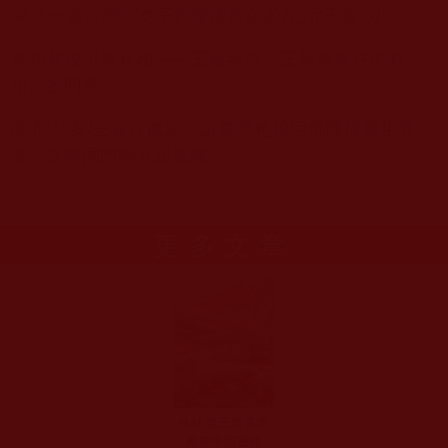
掌？一個台灣弱女子對陳恆寶生的控訴(王嘉容)
真相背後另有真相——王嘉容對《王秋蓉事件的真
相》的回應
[
邪師公案
]
王嘉容血淚控訴臺灣色狼活佛陳恆寶生罪
孽，提醒同門師兄姐遠離
更多文章
H.H.第三世多杰
羌佛中國畫作