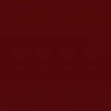
首頁
»
理諦護法
»
抗擊陳恆寶生救眾生
»
惡行揭弊與謊言
[邪師公案]王嘉容血淚控訴臺灣色狼
活佛陳恆寶生罪孽，提醒同門師兄姐
遠離
首頁
圖片區
影視區
檔案區
發文時間：2017年07月03日 星期一
瀏覽次數：738