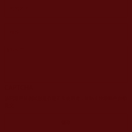
CAPTCHA
該問題用於測試您是否是正常使用者，並防止垃圾郵件自動
提交。