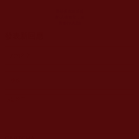
運頓多吉白菩提
會-人生無常，老
實修行(志烈)
發表新回應
CAPTCHA