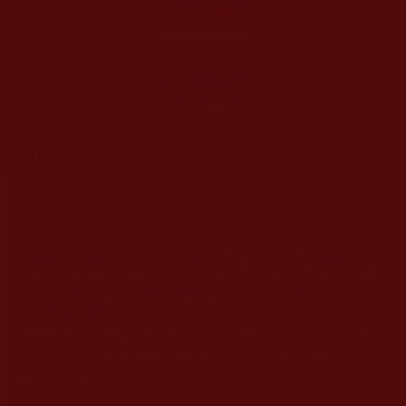
成功只留給有準
備的人(在路上)
回應
蔡先生 (未驗證)
2026年01月13日 星期二
楞嚴咒被簒改了，所以不能念？那麼大
悲咒能念嗎？哪個版本大悲咒是可信度
較高的呢
楞嚴咒被簒改了，所以不能念？那麼大悲咒能念嗎？哪個
版本大悲咒是可信度較高的呢
回應