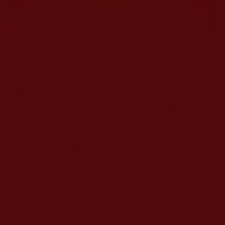
這次踐行班，暴露出我很多缺點和不足。首先
是懶惰懈怠。例如，踐行班的第一天我按時參加了
早課共修，第二天我萌生了不去上早課的念頭。因
為踐行班規定：早上修本尊法可以不參加早課共
修。所以，我早晨起床後，洗刷完畢準備修本尊
法，可怎麼也靜不下來，拖了一段時間後才開始修
本尊法。當修到念一個咒語時，有一句怎麼也想不
起來了，這是怎麼回事兒？思來想去，突然想到：
如果是教尊師父帶領大家做早課，我肯定早去了，
為什麼仁波切帶領我們就產生了怠慢心呢？難怪我
本來非常熟練的咒語卻記不起來了！想到這裡，我
拔腿就跑，到達壇場時，剛好早課要開始了！說來
非常不可思議，法器響起，我的淚水就開始流下來