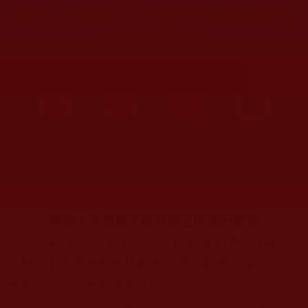
頭頂上方響起了教尊師父悅耳的聲音
(一隻小菜鳥)
首頁
圖片區
影視區
檔案區
發文時間：2026年01月12日 星期一
瀏覽次數：161
頭頂上方響起了教尊師父悅耳的聲音
今年
4
月
28
日到
5
月
8
日，我參加了聞法禪修踐
行班，十天的時間收穫頗多、感慨頗多！這十天，
勝過我三年五年的學習！