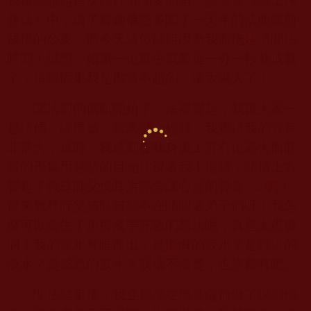
我猛然想起這次踐行班聞受的第一盤
法音
《無上殊
勝法》中，講了釋迦佛陀多聞了一天半的法而提前
成佛的公案，而今天這位師姐因為我而拖延了聞法
時間！試想，如果一位眾生就差這一分一秒就成就
了，這個因果我是擔當不起的，這太嚇人了！
聞法前的儀軌開始了。法器響起，我跟大家一
起禮佛、誦佛號。當念誦心經時，我覺得我的聲音
非常大，這時，我感到在我身後上方有位高大而莊
嚴的形象用慈悲的目光注視著我！這時，頭頂上方
響起了教尊師父悅耳洪亮念誦心經的聲音
......
啊！
原來教尊師父無時無刻不在關照著弟子們呀！我怎
麼可以產生了步禪濫竽充數的想法呢，真是太愚癡
啊！我的淚水奪眶而出，是慚悔的淚水？是難過的
淚水？是感恩的淚水？我搞不清楚，也許都有吧。
聞法結束後，我立刻跪在佛菩薩前做了深刻懺