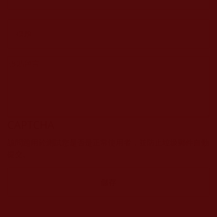
CAPTCHA
該問題用於測試您是否是正常使用者，並防止垃圾郵件自動
提交。