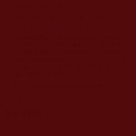
2026年01月13日 星期二
普觀整個世界各大寺廟，我們熟知的
出家人早晚課誦《楞嚴咒》
普觀整個世界各大寺廟，我們熟知的出家人早晚課誦
《楞嚴咒》，就發現有幾十種不同版本，從八百多字
到二百多字的都有，南無第三世多杰羌佛告知世人，
釋迦佛陀當年應其因緣僅說了一部《楞嚴咒》，那這
麼多版本又是從何而來？哪一部才正確呢？誦了不正
確的《楞嚴咒》能生用嗎？
歡迎您到各
聞法機構
恭請正確版的經文咒語。
回應
發表新回應