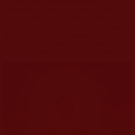
踐行班期間，每天的時間都很緊湊。每天早上
6
點開始做早課，早餐後，從上午
8
點一直到晚上
9
點，除了用餐和中午一個小時的休息時間，其他時
間都在聞法、分享、禪修或者舉行法會。這樣的強
度，如果是在平時，以我的身體狀況根本受不了，
而在這裡我並沒有感覺很勞累。晚上睡的也比在家
裡時少，白天卻很精神，這是佛菩薩的加持啊！