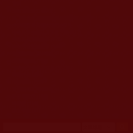
移至主內容
首頁
佛教文告通知 (370)
第三世多杰羌佛簡介與相關資訊 (423)
佛菩薩尊者高僧大德們 (421)
佛教各單位資訊與法會活動 (417)
佛教經藏法義論著 (776)
佛教法會聖蹟證量 (149)
佛教鑑師之道 (292)
佛教聞法點 (792)
佛教修行受用與知見 (3823)
菩提行德 (494)
理諦護法 (726)
文學藝術工巧 (691)
娑婆有溫情 (107)
科學眼 (110)
線上學院 (11)