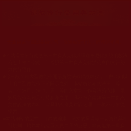
大量佛弟子恭聞羌佛法音，修學如來正法，而獲諸受用。
◆
本站遵奉依行南無第三世多杰羌佛與釋迦牟尼佛所說的教法
為無上根本指南，並遵照第三世多杰羌佛辦公室的文告努
力實行運作。
◆
除三段金釦大聖德能作開示所說法義錯誤較少，四段金釦以
上的巨聖德能作正確開示之外，本站所發布的法王、尊
者、仁波且、法師、居士等的文章均不作為法義依據，最
多只能作為知見行持參考之用，凡不符合南無第三世多杰
羌佛說法的內容，皆屬邪說邊見錯誤之理，一概不可依從
學習。
◆
本站網站的型式、目錄的編排、圖文的呈現等一切資料與相
關規劃，均為本站建置人員自我的意思，非南無第三世多