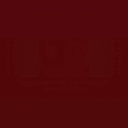
杰羌佛或第三世多杰羌佛辦公室等其他機構單位所指使派
令。
◆
本區大量轉載諸佛弟子修學如來正法的受用文章，其內容可
能有若干錯誤，故只能作為參考交流、薰陶鼓勵之用，不
為正見法理依據。
聖僧寂後肉身大神變 開創佛史圓寂新篇章
印證解脫法源就在羌佛處
您在這裡
首頁
»
佛教修行受用與知見
»
修行成長與正行發心
»
反觀
您在這裡
首頁
»
佛教修行受用與知見
»
佛教法會共修活動心得
»
禪