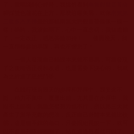
了，當唱誦到心經時，我猛然看到
南無觀世音菩薩
腳踩雙色蓮花在上方，那麼莊嚴美麗，就像
南無第
三世多杰羌佛
畫的那幅南無大悲觀音菩薩像一模一
樣！頓時，我淚如雨下，心中一直念叨：我知道錯
了，一定改正，感恩菩薩加持！
.......
後面幾天，我
一直積極參加早課，再也不懈怠了！
一個人發現自己錯誤本來就不容易，可當發現
了之後能否正視和改過，也是需要下決心的，我就
為之經過了思想鬥爭。
在踐行班前幾天的步禪和拜禪中，我妄念不
斷，精力不集中，屢屢出錯，尤其是在步禪中，我
跟不上節奏，無論怎麼努力也不行，所以第三天就
產生了濫竽充數的想法，反正自己身體本來就比較
弱，這是個不錯的藉口，只要跟組長說一下，就可
以不參加列隊轉圈圈了，站在週邊觀看就可以了。