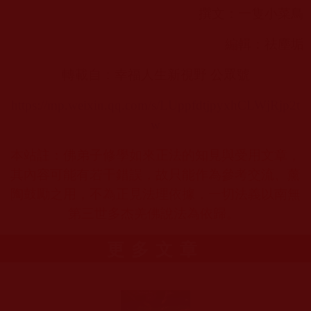
撰文：一隻小菜鳥
編輯：祛塵垢
轉載自：幸福人生新視野 公眾號
https://mp.weixin.qq.com/s/LUppfdtjpyxhCLWjRjp2t
w
本站註：佛弟子修學如來正法的知見與受用文章，
其內容可能有若干錯誤，故只能作為參考交流、薰
陶鼓勵之用，不為正見法理依據，一切法義以南無
第三世多杰羌佛說法為依歸。
更多文章