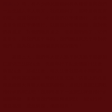
圓滿法
》時，有不少師兄姐聽到有各種聲音與我們
一起念誦六字大明咒，我也聽到了，當時還有些害
怕呢。這讓我明白，不僅我們在學佛修行，還有他
道眾生也在學佛修行。以前由於種種原因，我對他
們有成見，對他們敬而遠之，現在我明白了，它們
是眾生，與我們是平等的，我們應該慈悲平等對待
他們，我為我之前的偏見而深深懺悔！
最後三天，我們每天從六點半到九點半都參加
仁波切主法的法會，先後舉行了紀念佛誕日法會、
祈福法會、超拔法會，每次法會我都有不同的感
受，時而淚流滿面，時而法喜充滿！供臺上的孔雀
翎連續幾天有較大幅度的顫動，這也許是護法讚歎
踐行班的表法吧！我期待著下一次聞法禪修踐行班
如願舉辦，更希望我們都能精進聞法，如法行持，
增益福慧，成就解脫，佛國相見！