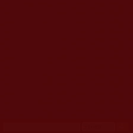
移至主內容
首頁
佛教文告通知 (370)
第三世多杰羌佛簡介與相關資訊 (423)
佛菩薩尊者高僧大德們 (421)
佛教各單位資訊與法會活動 (417)
佛教經藏法義論著 (776)
佛教法會聖蹟證量 (149)
佛教鑑師之道 (292)
佛教聞法點 (792)
佛教修行受用與知見 (3823)
菩提行德 (494)
理諦護法 (726)
文學藝術工巧 (691)
娑婆有溫情 (107)
科學眼 (110)
線上學院 (11)