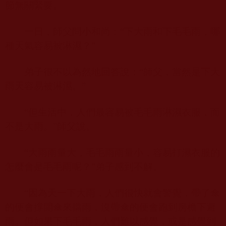
節無關緊要。
一日，師父問小和尚：“下大雨和下毛毛雨，哪
種天氣容易被淋濕？”
弟子很不以為然地回答說：“師父，當然是下大
雨天容易被淋濕。”
“但生活中，人們最容易被毛毛雨淋濕衣服，而
不是大雨。”師父說。
“大雨雨量大，毛毛雨雨量小，容易打濕衣服的
怎麼會是毛毛雨呢？”弟子感到不解。
“因為天一下大雨，人們很快就會警覺，帶了傘
的便會撐開傘來擋雨，沒帶傘的便會跑到房檐下避
雨。但如果下毛毛雨，人們難以感覺，或是感覺到