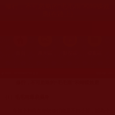
修行，不可忽略的“毛毛雨”和蝴蝶效
應(在路上)
首頁
圖片區
影視區
檔案區
發文時間：2019年08月13日 星期二
瀏覽次數：803
修行，不可忽略的“毛毛雨”和蝴蝶效應
（
1
）毛毛雨最易濕身
有個小和尚在寺院修行總是不拘小節，認為小