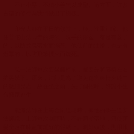
不止小惡，不積小善無以成聖。這方面，許多
古德的修行為我們做出了榜樣。
印光大師在平日的修持上，極其注重細節。他
住普陀山法雨寺的時候．洗手的淨盆，都是有蓋子
的，以防蚊蟲落水而溺死。他佛前的油燈，也是有
燈罩的，以防飛蛾撲火而燒死。
弘一法師每次要坐籐椅前，都要先將籐椅左右
搖晃幾下。原來，法師是為了避免傷害籐椅夾縫中
的微細昆蟲，故在坐之前，先打個招呼，好讓小生
命搬家逃生。
能海法師在上海金剛道場時，據他的學生道安
法師說，上師每次剃頭時，不許頭髮落地，須使頭
髮全落在膝蓋前鋪好的報紙上。剃好頭後，則用報