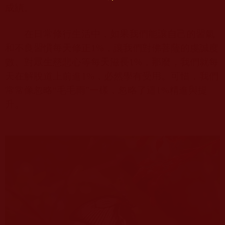
成績。
在日常修行生活中，如果我們能讓自己的習氣
和不良習慣每天修正
1%
，讓我們對佛菩薩的虔誠度
數、對眾生慈悲心等每天滋長
1%
，那麼，我們就每
天在解脫道上前進
1%
，必然學有受用。可惜，我們
常常像忽略“毛毛雨”一樣，忽略了這
1%
精進與提
升。