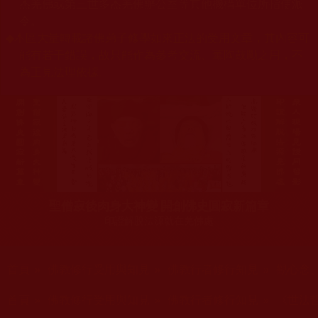
杰羌佛或第三世多杰羌佛辦公室等其他機構單位所指使派
令。
◆
本區大量轉載諸佛弟子修學如來正法的受用文章，其內容可
能有若干錯誤，故只能作為參考交流、薰陶鼓勵之用，不
為正見法理依據。
聖僧寂後肉身大神變 開創佛史圓寂新篇章
印證解脫法源就在羌佛處
您在這裡
首頁
»
佛教修行受用與知見
»
佛教行者修行知見
»
觀心念
您在這裡
首頁
»
佛教修行受用與知見
»
佛教行者修行知見
»
《世法