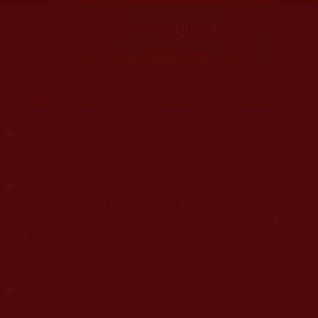
大量佛弟子恭聞羌佛法音，修學如來正法，而獲諸受用。
◆
本站遵奉依行南無第三世多杰羌佛與釋迦牟尼佛所說的教法
為無上根本指南，並遵照第三世多杰羌佛辦公室的文告努
力實行運作。
◆
除三段金釦大聖德能作開示所說法義錯誤較少，四段金釦以
上的巨聖德能作正確開示之外，本站所發布的法王、尊
者、仁波且、法師、居士等的文章均不作為法義依據，最
多只能作為知見行持參考之用，凡不符合南無第三世多杰
羌佛說法的內容，皆屬邪說邊見錯誤之理，一概不可依從
學習。
◆
本站網站的型式、目錄的編排、圖文的呈現等一切資料與相
關規劃，均為本站建置人員自我的意思，非南無第三世多