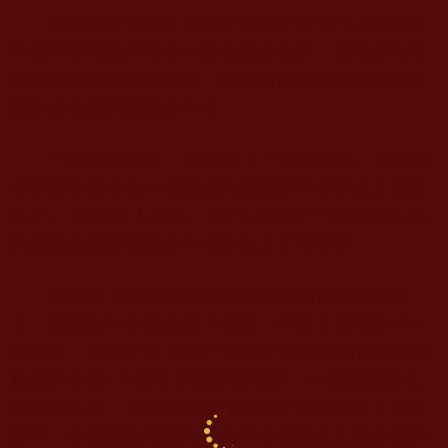
英國自行車隊在
1908
年到
2003
年差不多快
100
年的時間裡面只得過一枚奧運會金牌，從來沒有得
過環法自行車賽的金牌，以致連自行車廠都不願意
賣車給他們的英國自行車。
一直到
2003
年，他們請了一個新教練。新教練
要求運動員在每一個訓練的環節當中都要比之前提
高
1%
。也許有人認為，這
1%
有什麼？但就是這
1%
的細微改變讓英國自行車隊走上了領獎臺。
2008
年北京奧運會的公路和賽道自行車項目
上，英國自行車隊出盡了風頭，奪取了該項目
60%
的金牌。在
2007
年至
2017
年的十年間英國自行車運
動員共奪得
178
次世界錦標賽冠軍、
66
枚奧運會或
殘奧會金牌、並在環法自行車賽中連續獲得了五次
勝利，這被廣泛地認為是自行車運動史上最出色的