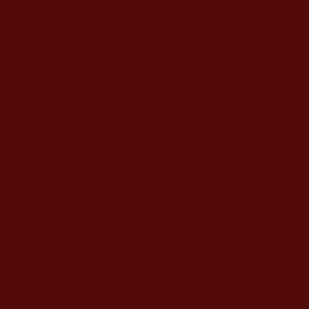
了，也無所謂，認為這點小雨不足以打濕衣服，於
是仍我行我素地在雨中行走，不知不覺間，便淋濕
了整個衣服。”
師父說：修行學佛也是如此，作為一個修行
人，我們的言談舉止，一舉手、一投足、一個表
情、一句話語，乃至一個念頭，這些都像毛毛細
雨，看上去很小，但如果不引起注意，不引起警
覺，就會在有意無意間傷害到別人，或讓別人起了
掛礙，而自己背了黑業還不自知，最終無法成就解
脫。
弟子終於明白了，毛毛雨就是自己的“習氣”，
修行的細節，平時不容易引起注意，但卻會讓我們
的修行徒勞無功，乃至罪業累累還不知道。