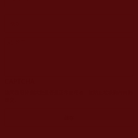
CAPTCHA
該問題用於測試您是否是正常使用者，並防止垃圾郵件自動
提交。