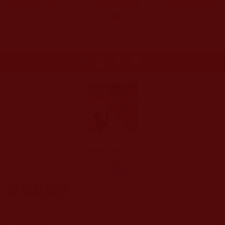
陶鼓勵之用，不為正見法理依據，一切法義以南無
第三世多杰羌佛說法為依歸。
更多文章
佛教正法中心-心
得錄：建立正知
正見，保護自己
慧命(江淑華)
發表新回應