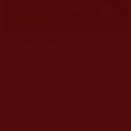
（
3
）大德之成，微德累至
風起於青萍之末，浪成於微瀾之間。千里之
堤，毀於蟻穴。
古語有云：勿以惡小而為之，勿以善小而不
為。
佛家有云：誓斷一切惡，無一惡不斷；誓修一
切善，無一善不修；誓度一切眾生，無一眾生不
度。