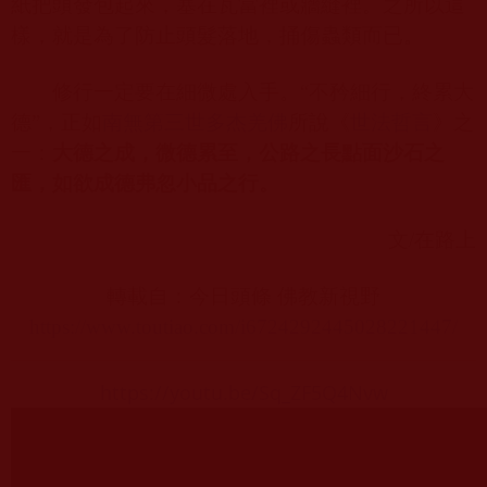
紙把頭發包起來，塞在瓦當裡或牆縫裡。之所以這
樣，就是為了防止頭髮落地，捅傷蟲類而已。
修行一定要在細微處入手。“不矜細行，終累大
德”，正如
南無第三世多杰羌佛
所說《
世法哲言
》之
一：
大德之成，微德累至，公路之長點面沙石之
匯，如欲成德弗忽小品之行。
文
/
在路上
轉載自：今日頭條 佛教新視野
https://www.toutiao.com/i6724292445028221447/
https://youtu.be/Sq_ZF5Q4Nvw