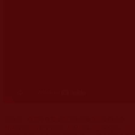
本站註：佛弟子修學如來正法的知見與受用文章，
其內容可能有若干錯誤，故只能作為參考交流、薰