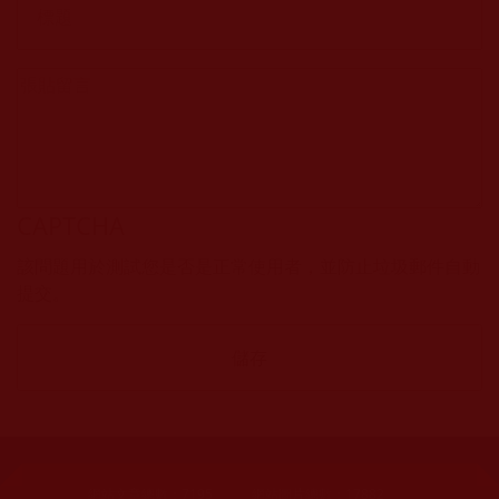
CAPTCHA
該問題用於測試您是否是正常使用者，並防止垃圾郵件自動
提交。
網站文章總數：
7195
網站圖片總數：
17882