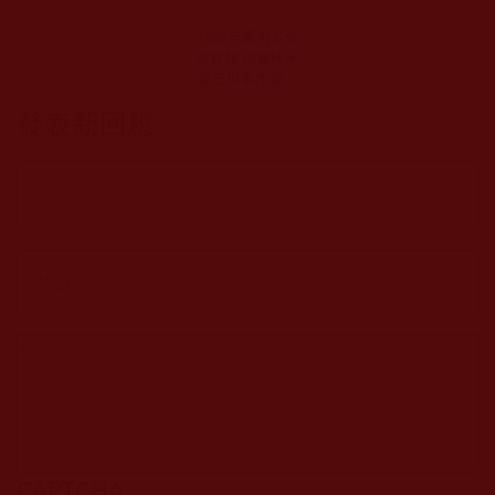
1995年臺灣多名
高官拜 南無H.H.
第三世多杰羌佛
為師(影視)
發表新回應
CAPTCHA