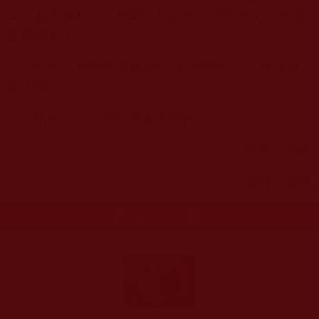
業，真正修好行，利樂一切眾生，佛陀師父、師母
定能回來！
祈願：我們有這樣的福報
--
佛陀師父、佛母重
返人間。
祈願：眾生都能夠真正醒悟！
撰稿：墨荷
編輯：語默
更多文章