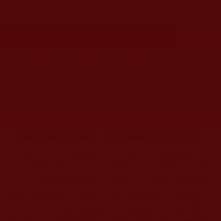
重返人間！(墨荷)
首頁
圖片區
影視區
檔案區
發文時間：2022年03月10日 星期四
瀏覽次數：194
如果我們能真正醒悟，佛陀佛母定能重返人間！
那天中午，我剛要小息一會兒，師姐來信
息：“小墨，看公告”。我打開公告，“佛陀師父涅槃
了……”我的腦袋“嗡”的一片空白，視線一片模糊。
不對，我看錯了？再看一遍。我搖搖頭、揉揉眼
睛，又看了一遍。佛陀師父佛母涅槃了，這怎麼可