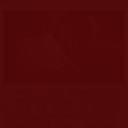
寶。
學佛不久，《了義經》這本寶書我就請到了家
中。寶書內有八萬四千部含義，如果我早能深入學
到一部含義，福報、道力增加一些，佛陀師父是不
是就能少為我這個罪業的弟子擔一點業障？可是，
我這麼些年來為什麼《了義經》一遍也沒有誦讀