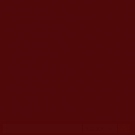
移至主內容
首頁
佛教文告通知 (370)
第三世多杰羌佛簡介與相關資訊 (423)
佛菩薩尊者高僧大德們 (421)
佛教各單位資訊與法會活動 (417)
佛教經藏法義論著 (776)
佛教法會聖蹟證量 (149)
佛教鑑師之道 (292)
佛教聞法點 (792)
佛教修行受用與知見 (3823)
菩提行德 (494)
理諦護法 (726)
文學藝術工巧 (691)
娑婆有溫情 (107)
科學眼 (110)
線上學院 (11)