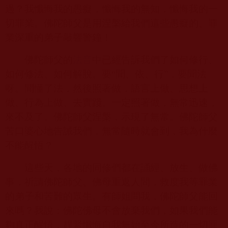
過？我懺悔我的愚癡，懺悔我的無知，懺悔我的一
切罪業。佛陀師父是用涅槃給我們這些愚癡的、罪
業深重的弟子敲響警鐘！
佛陀師父的
法音
中已經告訴我們了如何修行、
如何修法、如何解脫。要“聞、依、行”，要聞法
呀。聞懂了法，然後照著做，語言上做、思想上
做、行為上做、去實踐。一定照著做，無常迅速，
來不及了。佛陀師父涅槃，示現了無常。佛陀師父
苦口婆心地告誡我們，無常隨時就會到，我為什麼
不能醒悟？
這些天，各地的同修們都在誦經、放生、做佛
事，祈請佛陀師父、佛母重返人間，救度我等罪業
的弟子和苦難的眾生。有師姐問我，佛陀師父能回
來嗎？我說：佛陀佛母不會放棄我們，如果我們能
夠真正醒悟，趕緊懺悔自我無始至今所造的一切罪