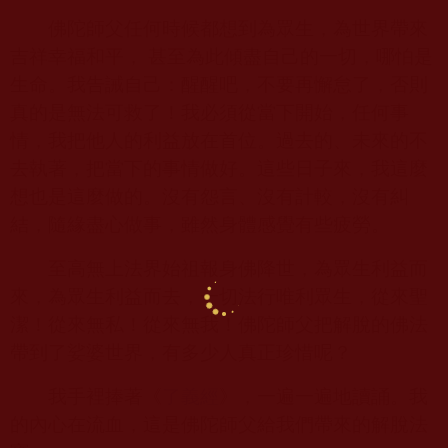
佛陀師父任何時候都想到為眾生，為世界帶來
吉祥幸福和平， 甚至為此傾盡自己的一切，哪怕是
生命。我告誡自己：醒醒吧，不要再懈怠了，否則
真的是無法可救了！我必須從當下開始，任何事
情，我把他人的利益放在首位。過去的、未來的不
去執著，把當下的事情做好。這些日子來，我這麼
想也是這麼做的。沒有怨言、沒有計較，沒有糾
結，隨緣盡心做事，雖然身體感覺有些疲勞。
至高無上法界始祖報身佛降世，為眾生利益而
來，為眾生利益而去，一切法行唯利眾生，從來聖
潔！從來無私！從來無我！佛陀師父把解脫的佛法
帶到了娑婆世界，有多少人真正珍惜呢？
我手裡捧著《
了義經
》，一遍一遍地讀誦。我
的內心在流血，這是佛陀師父給我們帶來的解脫法