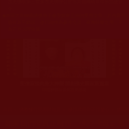
杰羌佛或第三世多杰羌佛辦公室等其他機構單位所指使派
令。
◆
本區大量轉載諸佛弟子修學如來正法的受用文章，其內容可
能有若干錯誤，故只能作為參考交流、薰陶鼓勵之用，不
為正見法理依據。
聖僧寂後肉身大神變 開創佛史圓寂新篇章
印證解脫法源就在羌佛處
您在這裡
首頁
»
佛教修行受用與知見
»
修行成長與正行發心
»
佛陀
如果我們能真正醒悟，佛陀佛母定能