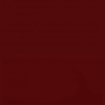
能？我還沒拜見到佛陀師父啊！佛陀師父怎麼就拋
下我、拋下眾生涅槃了呢？
......
我的心一下子空
了，我的依怙沒有了
.....
佛陀師父涅槃，我從內心無法接受，但是我必
須面對這個事實，我跪在佛陀師父法相前呼喚：佛
陀師父、佛母，回來吧！救救罪業的弟子，救救苦
難的眾生吧！弟子一定聽佛陀師父的話，好好修
行，利益大眾
......