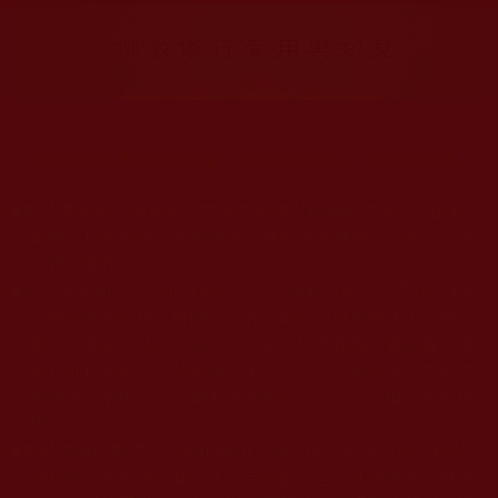
大量佛弟子恭聞羌佛法音，修學如來正法，而獲諸受用。
◆
本站遵奉依行南無第三世多杰羌佛與釋迦牟尼佛所說的教法
為無上根本指南，並遵照第三世多杰羌佛辦公室的文告努
力實行運作。
◆
除三段金釦大聖德能作開示所說法義錯誤較少，四段金釦以
上的巨聖德能作正確開示之外，本站所發布的法王、尊
者、仁波且、法師、居士等的文章均不作為法義依據，最
多只能作為知見行持參考之用，凡不符合南無第三世多杰
羌佛說法的內容，皆屬邪說邊見錯誤之理，一概不可依從
學習。
◆
本站網站的型式、目錄的編排、圖文的呈現等一切資料與相
關規劃，均為本站建置人員自我的意思，非南無第三世多