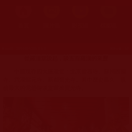
首頁
圖片區
影視區
檔案區
發文時間：2023年06月30日 星期五
瀏覽次數：847
從羅漢堂說起，談五百羅漢的來歷
中國現存四大羅漢堂：北京碧器寺、蘇州西園
寺、武漢歸元寺、新都寶光寺。其中歷史最久、規
模最大的泥塑羅漢堂當推寶光寺。