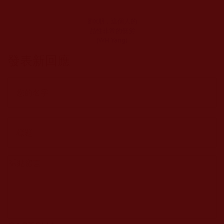
劉X朋，這個人的
品性非常的低劣
(WH Yang)
發表新回應