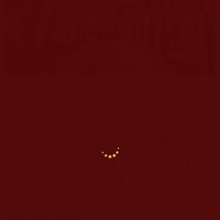
寶光寺
—
羅漢塑像
寶光寺的羅漢堂建於清代咸豐元年（１８５１
年），內塑羅漢像５００尊，佛、菩薩、祖師像７
７尊，共計５７７尊。這組羅漢是我國民間塑造藝
術南北兩種流派相結合的產物，造型誇張的北派，
形態自然的南派，各顯神通。寶光寺五百羅漢，是
四川目前保存最為完整的一處群塑，是難得的藝術
珍品，以奇巧多姿而揚名天下，每天都有許多中外
遊人和佛教徒到羅漢堂參觀、朝拜、探尋佳趣，民