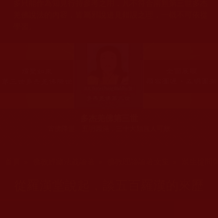
多只能作為知見行持參考之用，凡不符合南無第三世多杰
羌佛說法的內容，皆屬邪說邊見錯誤之理，一概不可依從
學習。
多杰羌佛第三世
古佛降世、五明圓滿，三十大類無人可敵
您在這裡
首頁
»
佛教經藏法義論著
»
佛教理諦論著文集
»
眾生提問
從羅漢堂說起，談五百羅漢的來歷