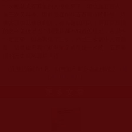
一次呢就又有其他的人換進來了，但也是五百人，
第三次又再換。因此我在創作五百羅漢的時候，依
據古譜加以修改創作，有大德就問到：這五百羅漢
的名字怎樣定呢？我說我都不知道怎樣定，古譜不
一定正確，因為聚集了三次，而且三次當中人有錯
亂。當然後來我們就準備定成最後一次的。五百羅
漢的歷史就來源於這裡。
（完整法義請詳見：南無第三世多杰羌佛說法《
藉
心經說真諦
》）
更多文章