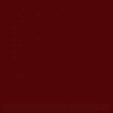
移至主內容
首頁
佛教文告通知 (370)
第三世多杰羌佛簡介與相關資訊 (423)
佛菩薩尊者高僧大德們 (421)
佛教各單位資訊與法會活動 (417)
佛教經藏法義論著 (776)
佛教法會聖蹟證量 (149)
佛教鑑師之道 (292)
佛教聞法點 (792)
佛教修行受用與知見 (3823)
菩提行德 (494)
理諦護法 (726)
文學藝術工巧 (691)
娑婆有溫情 (107)
科學眼 (110)
線上學院 (11)