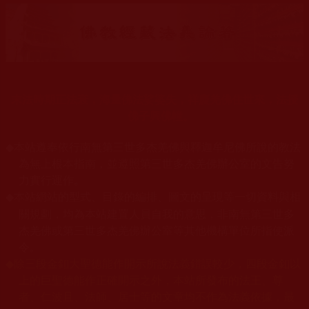
末法時期正法衰，海量佛法娑婆失，祥慶羌佛住世來，法授
佛子興佛幢。
◆
本站遵奉依行南無第三世多杰羌佛與釋迦牟尼佛所說的教法
為無上根本指南，並遵照第三世多杰羌佛辦公室的文告努
力實行運作。
本站網站的型式、目錄的編排、圖文的呈現等一切資料與相
◆
關規劃，均為本站建置人員自我的意思，非南無第三世多
杰羌佛或第三世多杰羌佛辦公室等其他機構單位所指使派
令。
◆
除三段金釦大聖德能作開示所說法義錯誤較少，四段金釦以
上的巨聖德能作正確開示之外，本站所發布的法王、尊
者、仁波且、法師、居士等的文章均不作為法義依據，最