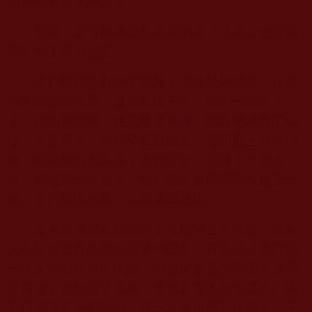
間更有數羅漢的習俗。
那麼，五百羅漢是怎麼來的呢？《藉心經說真
諦》中佛陀如是說：
佛在世時沒有文字記載，佛在世的時候，是沒
有文字記載經書。佛涅槃後不久，佛的一個大弟
子、祂的學生啊，迦葉尊者為首，與眾僧商量了以
後，共五百人，帶領了五百個人，在印度王舍城城
外，毗婆羅山七葉窟，進行結會，就開了一個大
會，那是第一次結集，他們的集會那個時候是第一
次。五百羅漢之曆，亦即來源此始。
後來我們從各個廟宇上看到的五百羅漢，很多
人不知道五百羅漢是怎麼一回事，其實就是當時第
一次集會的時候出現的。但是集會多少次呢？據我
所得知，是集會了三次，整個五百人集會三次。這
五百羅漢並不相同的，這一次是這麼五百個人，下