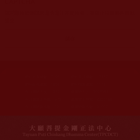
CAPTCHA
該問題用於測試您是否是正常使用者，並防止垃圾郵件自動
提交。
網站文章總數：
7195
網站圖片總數：
17882
網站影視總數：
1658
網站檔案總數：
1118
今日瀏覽人次：
1257
總瀏覽人次：
3093988
今日瀏覽文章數：
978
總瀏覽文章數：
2355166
今日瀏覽影視數：
101
總瀏覽影視數：
91007