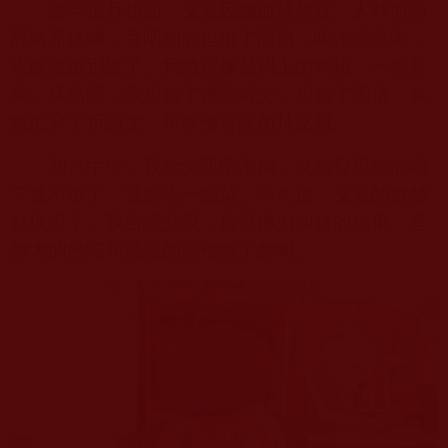
去年正月初四，父親因腦血栓住院，人時而清
醒時而迷糊，吞咽功能也出了問題，喝水就咳嗽，
吃飯就更別說了。我急得像熱鍋上的螞蟻，一籌莫
展。猛然間，我想起了佛陀師父，想起了聖僧，就
急忙寫了祈請文，祈求佛菩薩加持父親。
初六中午，我給父親喂米糊，突然發現他能咽
下並不嗆了，還能吃一點菜。不久後，父親的身體
就恢復了。我告訴父親，這是佛力加持的結果，是
偉大的佛陀和慈悲的聖僧救了您啊。