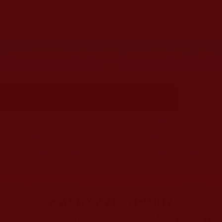
您在這裡
首頁
»
佛教修行受用與知見
»
佛菩薩加持展聖蹟
»
惡疾傷
您在這裡
首頁
»
佛教聞法點
»
佛教修行分享
»
學佛聞法受用心得
90歲高齡的老父親，欣然學佛了(雲
韻)
首頁
圖片區
影視區
檔案區
發文時間：2021年01月10日 星期日
瀏覽次數：166
90歲高齡的老父親，欣然學佛了
父親迎來九十大壽，可喜的是，整個宴席沒有