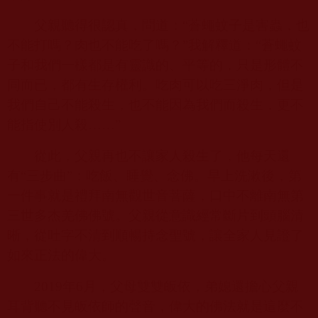
父親聽得很認真，問道：“蒼蠅蚊子是害蟲，也
不能打嗎？肉也不能吃了嗎？”我解釋道：“蒼蠅蚊
子和我們一樣都是有靈識的、平等的，只是形體不
同而已，都有生存權利。吃肉可以吃三淨肉，但是
我們自己不能殺生，也不能因為我們而殺生，更不
能指使別人殺……”
從此，父親再也不讓家人殺生了，他每天還
有“三步曲”：吃飯、睡覺、念佛。早上洗漱後，第
一件事就是禮拜南無觀世音菩薩，口中不離南無第
三世多杰羌佛佛號。父親從意識經常斷片到頭腦清
晰，從吐字不清到順暢持念聖號，讓全家人見證了
如來正法的偉大。
2019
年
6
月，父母雙雙皈依，弟媳還擔心父親
耳背聽不見皈依師的聲音，偉大的佛法就是這麼不