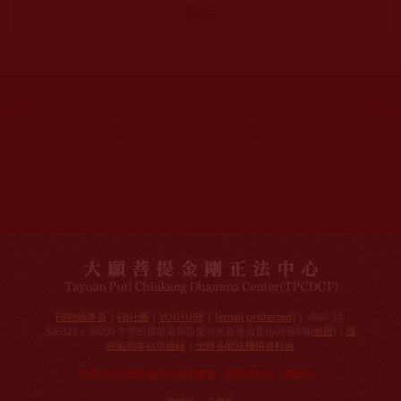
網站文章總數：
7195
網站圖片總數：
17882
網站影視總數：
1658
網站檔案總數：
1118
今日瀏覽人次：
1257
總瀏覽人次：
3093988
今日瀏覽文章數：
978
總瀏覽文章數：
2355166
今日瀏覽影視數：
101
總瀏覽影視數：
91007
FB粉絲專頁
|
FB社團
|
YOUTUBE
|
[email protected]
| +886-37-
326323 | 36050 中華民國苗栗縣苗栗市維新里僑育街26巷8號(
地圖
) |
護
持協助本站功德錄
|
全球各聞法機構資料表
如果本站的資訊侵犯到您的權益，請來信告知，謝謝您！