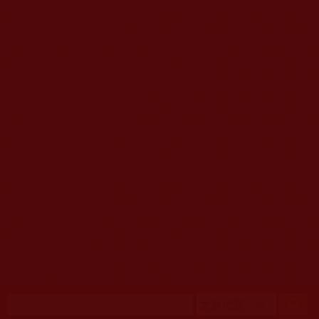
移至主內容
首頁
佛教文告通知 (370)
第三世多杰羌佛簡介與相關資訊 (423)
佛菩薩尊者高僧大德們 (421)
佛教各單位資訊與法會活動 (417)
佛教經藏法義論著 (776)
佛教法會聖蹟證量 (149)
佛教鑑師之道 (292)
佛教聞法點 (792)
佛教修行受用與知見 (3823)
菩提行德 (494)
理諦護法 (726)
文學藝術工巧 (691)
娑婆有溫情 (107)
科學眼 (110)
線上學院 (11)