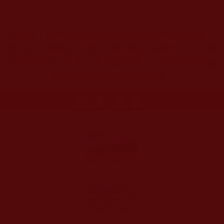
https://mp.weixin.qq.com/s/D3Nq8br3Qj3y1m8tCT_m
oQ
本站註：佛弟子修學如來正法的知見與受用文章，
其內容可能有若干錯誤，故只能作為參考交流、薰
陶鼓勵之用，不為正見法理依據，一切法義以南無
第三世多杰羌佛說法為依歸。
更多文章
運頓多吉白菩提
會-揮別2022一切
不好的，迎向平
安健康的2023年