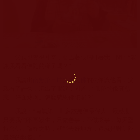
父親也覺得神奇，眨巴著眼睛盯著我，問：“能
讓我看看佛陀的樣子嗎？”
我請出
南無第三世多杰羌佛
的法像讓他看，父
親看了許久，流出了眼淚，問道：“佛陀的像真慈
悲，好面熟啊。怎麼感恩佛陀呢？”
我說：“南無第三世多杰羌佛最偉大、最慈悲，
只要我們不再殺生，只做善事，不做壞事，每天堅
持念佛，臨終之時，就能去好地方，這就是對佛陀
最好的報答。”