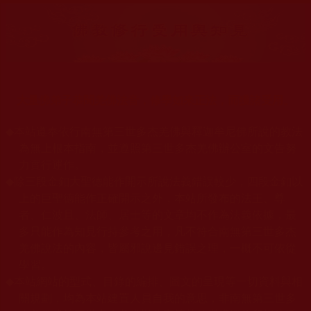
大量佛弟子恭聞羌佛法音，修學如來正法，而獲諸受用。
◆
本站遵奉依行南無第三世多杰羌佛與釋迦牟尼佛所說的教法
為無上根本指南，並遵照第三世多杰羌佛辦公室的文告努
力實行運作。
◆
除三段金釦大聖德能作開示所說法義錯誤較少，四段金釦以
上的巨聖德能作正確開示之外，本站所發布的法王、尊
者、仁波且、法師、居士等的文章均不作為法義依據，最
多只能作為知見行持參考之用，凡不符合南無第三世多杰
羌佛說法的內容，皆屬邪說邊見錯誤之理，一概不可依從
學習。
◆
本站網站的型式、目錄的編排、圖文的呈現等一切資料與相
關規劃，均為本站建置人員自我的意思，非南無第三世多