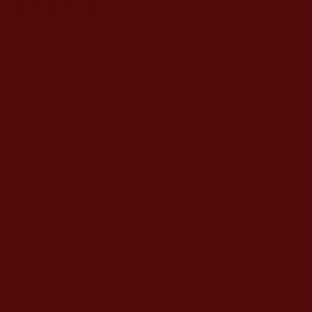
發表新回應
(杰玲)
CAPTCHA
該問題用於測試您是否是正常使用者，並防止垃圾郵件自動
提交。