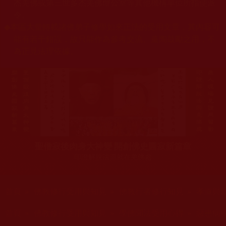
杰羌佛或第三世多杰羌佛辦公室等其他機構單位所指使派
令。
◆
本區大量轉載諸佛弟子修學如來正法的受用文章，其內容可
能有若干錯誤，故只能作為參考交流、薰陶鼓勵之用，不
為正見法理依據。
聖僧寂後肉身大神變 開創佛史圓寂新篇章
印證解脫法源就在羌佛處
您在這裡
首頁
»
佛教修行受用與知見
»
佛教行者修行知見
»
孝道與
您在這裡
首頁
»
佛教修行受用與知見
»
學佛聞法受用心得
»
惡患病