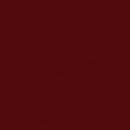
潤。他特別惜福，不浪費，對人不計較，不挑剔，
做什麼就吃什麼，他處處為他人著想，從不抱怨我
們照顧不周。
父母為了兒女辛苦勞累、無私付出，把最好的
都給了我們。如今父母走到了暮年，用什麼去感謝
父母的大恩呢？作為佛弟子，我不僅要照料好父母
的衣食住行，更要想盡一切辦法，將父母引導進如
來正法的大門，這才是做兒女應盡的最大孝心。
願天下的父母都能皈依三寶，學到如來正法，
脫離輪回，解脫諸苦。
撰稿：雲韻
編輯：對白雲天
轉載自：
佛教
新視野 公眾號