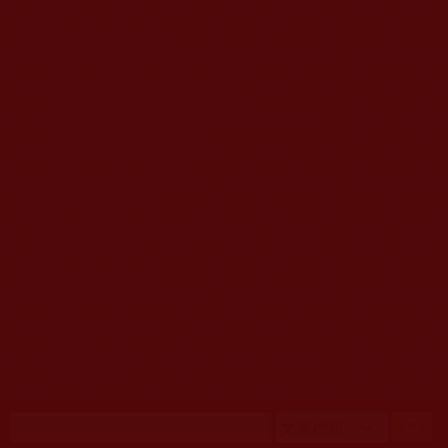
移至主內容
首頁
佛教文告通知 (370)
第三世多杰羌佛簡介與相關資訊 (423)
佛菩薩尊者高僧大德們 (421)
佛教各單位資訊與法會活動 (417)
佛教經藏法義論著 (776)
佛教法會聖蹟證量 (149)
佛教鑑師之道 (292)
佛教聞法點 (792)
佛教修行受用與知見 (3823)
菩提行德 (494)
理諦護法 (726)
文學藝術工巧 (691)
娑婆有溫情 (107)
科學眼 (110)
線上學院 (11)