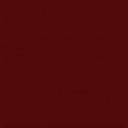
所以，對於寺廟助印經書要慎之又慎，籌款建
廟、供養僧眾、參與法會等等，都要審慎而行，我
們千萬不可“一捐了之”。
如果一個寺廟，宣揚的不是真正的如來正法，
裡面的出家人也不嚴守清規戒律，他們召開的法會
也是世俗法會，不是勝義法會，我們去隨喜款項，
那無疑就助長了邪惡。
試問，你敢保證你供養的是賢聖僧和嚴守戒律
的出家人嗎？你敢保證隨喜款是專款專用，沒落入
私人腰包中？你敢保證每一個寺廟宣揚的都是正
法？那個寺廟成就了多少個聖者，有火化出堅固
子、舍利花，成就有金剛不壞之身或肉身舍利，更
甚者化虹光而去嗎？