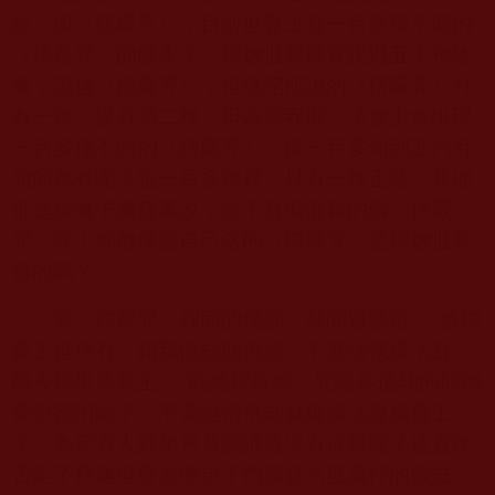
經》與《楞嚴咒》，目前世界上有一百多種不同的
《楞嚴咒》的版本了。釋迦世尊確實說過五十種陰
魔，說過《楞嚴咒》，但佛陀所說的《楞嚴咒》只
有一種，沒有第二種，但為何寺廟、法會上會出現
一百多種不同的《楞嚴咒》，從一百多句到五六百
句的都有呢？這一百多種裡，只有一種正確，其他
都是被魔子魔孫篡改，做了真假混雜的假《楞嚴
咒》呀！你敢保證自己念的《楞嚴咒》是釋迦世尊
傳的嗎？
就《楞嚴咒》裡面的偈誦，就問題重重。“首楞
嚴王世稀有，銷我億劫顛倒想，不曆僧祇獲法身，
願今得果成寶王。”既然楞嚴經、咒讓你億劫的顛倒
夢想都消除了，不需經僧祇劫就獲得法身成寶王
了，為何有人經年累月讀誦還沒有成就呢？這直接
否定了釋迦世尊要佛弟子們廣修六度萬行的教戒，