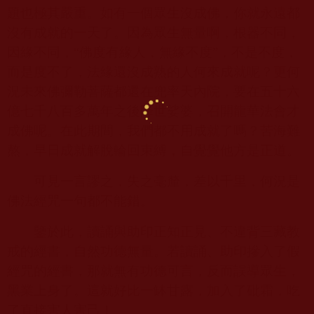
題也極其嚴重。如有一個眾生沒成佛，你就永遠都
沒有成就的一天了。因為眾生無量啊，根器不同，
因緣不同，“佛度有緣人，無緣不度”，不是不度，
而是度不了，法緣還沒成熟的人何來成就呢？更何
況未來佛彌勒菩薩都還在兜率天內院，要在五十六
億七千八百多萬年之後降世娑婆，召開龍華法會才
成佛呢。在此期間，我們都不用成就了嗎？苦海難
熬，早日成就解脫輪回束縛，自覺覺他方是正道。
可見一言謬之，失之毫釐，差以千里，何況是
佛法經咒一句都不能錯。
鑒於此，讀誦與助印正知正見、不違背三藏教
戒的經書，自然功德無量。若讀誦、助印摻入了假
經咒的經書，那就無有功德可言，反而誤導眾生，
黑業上身了。這就好比一缽甘露，加入了砒霜，吃
了直接害人害己！