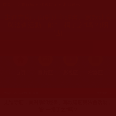
您在這裡
首頁
»
菩提行德
»
佛教建寺
»
相關資訊
走進寺廟，面對助印經書、籌款建廟
與法會活動，能“一捐了之”嗎？(明
迅)
首頁
圖片區
影視區
檔案區
發文時間：2021年09月14日 星期二
瀏覽次數：997
走進寺廟，面對助印經書、籌款建廟與法會活動，
能“一捐了之”嗎？