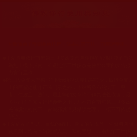
大量佛弟子恭聞羌佛法音，修學如來正法，而獲諸受用。
◆
本站遵奉依行南無第三世多杰羌佛與釋迦牟尼佛所說的教法
為無上根本指南，並遵照第三世多杰羌佛辦公室的文告努
力實行運作。
◆
除三段金釦大聖德能作開示所說法義錯誤較少，四段金釦以
上的巨聖德能作正確開示之外，本站所發布的法王、尊
者、仁波且、法師、居士等的文章均不作為法義依據，最
多只能作為知見行持參考之用，凡不符合南無第三世多杰
羌佛說法的內容，皆屬邪說邊見錯誤之理，一概不可依從
學習。
◆
本站網站的型式、目錄的編排、圖文的呈現等一切資料與相
關規劃，均為本站建置人員自我的意思，非南無第三世多