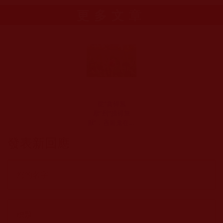
更多文章
從“貪得無
厭”到“捨得無
厭”，吝嗇鬼在學
佛中轉身(謙之)
發表新回應