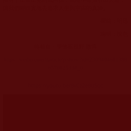
讓我們腳踏實地去追求人生與宇宙的真諦。
撰稿：明迅
編輯：悅色
轉載自：學佛新視野 微博
https://weibo.com/ttarticle/p/show?id=2309404681388
657082533#_0
https://youtu.be/8vCz2e8U5qc