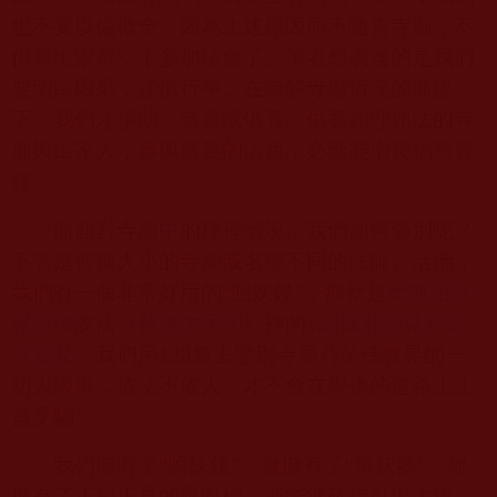
也不要以偏概全，因為上述原因而不隨喜寺廟，不
供養出家眾，不參加法會了。筆者想表達的是我們
要明白因果，謹慎行事。在瞭解寺廟情況的前提
下，我們才捐助、隨喜或供養。供養如理如法的寺
廟與出家人，參與勝義的法會，必然能增長福慧資
糧。
而面對寺廟中的種種情況，我們如何鑒別呢？
不管是何種大小的寺廟或名望不同的法師、活佛，
我們有一個非常好用的“照妖鏡”，那就是
南無始祖
報身佛
說法《
解脫大手印
》裡的
128
條邪惡見和錯
誤知見
。我們用
128
條去鑒別寺廟乃至佛教界的一
切人與事，依法不依人，才不會在學佛的道路上上
當受騙。
我們擁有了“照妖鏡”，就擁有了“辨妖器”，就
擁有了正知正見的風向標，就能準確指引出大道，