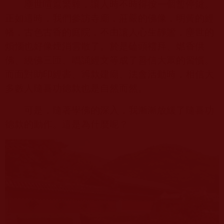
塵世喧囂繁雜，讓人時不時得按一個暫停鍵。
正如這時，我們參訪寺廟，莊嚴的佛像，明黃的經
幡，古色古香的庭院，不由讓人心生靜謐，塵世的
煩惱也好像煙消雲散了。於是磕頭禮拜、燃香供
佛、繞佛三匝、唱誦經文等成了善信大眾的習慣。
而面對助印經書、籌款建廟、法會活動時，相信大
多數人隨喜功德款也是自然而然。
可是，隨著學佛的深入，我漸漸放緩了隨喜功
德款的動作。這是為什麼呢？