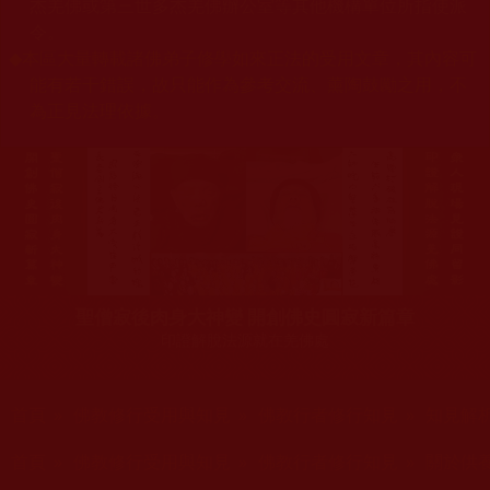
杰羌佛或第三世多杰羌佛辦公室等其他機構單位所指使派
令。
◆
本區大量轉載諸佛弟子修學如來正法的受用文章，其內容可
能有若干錯誤，故只能作為參考交流、薰陶鼓勵之用，不
為正見法理依據。
聖僧寂後肉身大神變 開創佛史圓寂新篇章
印證解脫法源就在羌佛處
您在這裡
首頁
»
佛教修行受用與知見
»
佛教行者修行知見
»
知見解
您在這裡
首頁
»
佛教修行受用與知見
»
佛教行者修行知見
»
關於供