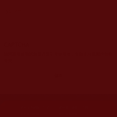
CAPTCHA
該問題用於測試您是否是正常使用者，並防止垃圾郵件自動
提交。
網站文章總數：
7195
網站圖片總數：
17881
網站影視總數：
1657
網站檔案總數：
1118