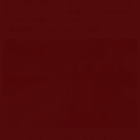
也誹謗釋迦世尊不慈悲。若只憑藉《楞嚴咒》就能
成就，為何釋迦世尊說八萬四千法門？退一萬步
講，就算你讀誦的是真的《楞嚴咒》，不修行只持
咒能成就嗎？猶如瞎子點燈白費蠟啊。
另一句“如一眾生未成佛，終不於此取泥洹”問