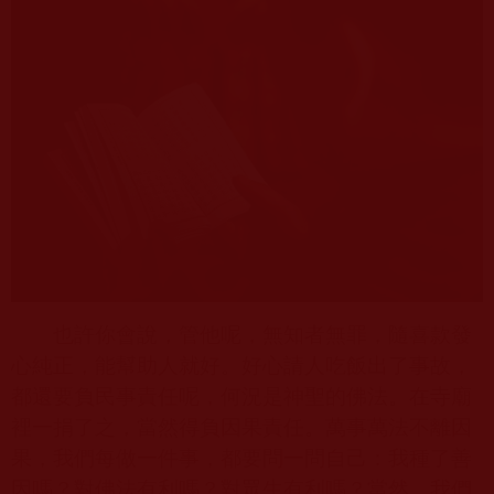
也許你會說，管他呢，無知者無罪，隨喜款發
心純正，能幫助人就好。好心請人吃飯出了事故，
都還要負民事責任呢，何況是神聖的佛法。在寺廟
裡一捐了之，當然得負因果責任。萬事萬法不離因
果，我們每做一件事，都要問一問自己：我種了善
因嗎？對佛法有利嗎？對眾生有利嗎？當然，我們