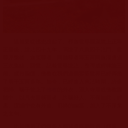
這就要從佛史說起了。釋迦世尊圓滿無上正等
正覺後，說法四十九年，演說了八萬四千法門。世
尊涅槃後，迦葉尊者、阿難尊者等五百阿羅漢通過
三次集結，回憶、記載世尊說法，整理成經律論三
藏。歲月蹁躚，佛教在我們這個娑婆世界已經傳播
了兩千五百多年。如今，已經進入末法時期，許多
邪師、騙子披上了
佛教
的外衣，混入寺廟或佛教團
體中，以凡夫冒稱聖者，詐騙好人。不僅如此，經
書、課誦中也有外道、邪師的編篡，加入了不淨業
之文句。
比如佛弟子們很多人都知道或聽說過《楞嚴