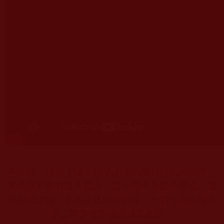
本站註：佛弟子修學如來正法的知見與受用文章，
其內容可能有若干錯誤，故只能作為參考交流、薰
陶鼓勵之用，不為正見法理依據，一切法義以南無
第三世多杰羌佛說法為依歸。