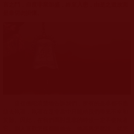
言之鬥，自度非業加盛，終至入患，由是之道故面
是非切勿掛懷。
這裡佛陀清楚地告訴我們，所有的是非都不應
該去執著，執著在是非當中只能給我們帶來不幸和
災難。因此，在我們面對是非的時候一定不要執著
它。別人喜歡怎樣都隨他去，他高興怎麼說，就怎