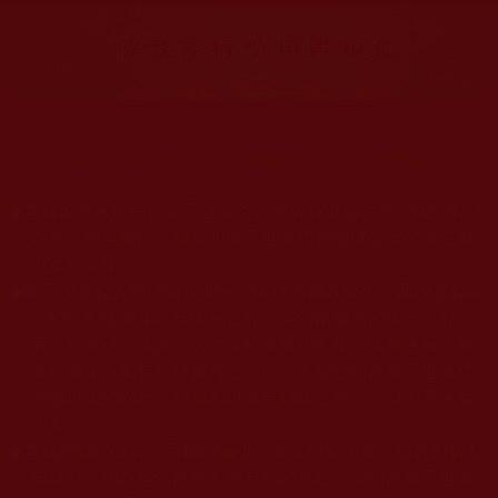
大量佛弟子恭聞羌佛法音，修學如來正法，而獲諸受用。
◆
本站遵奉依行南無第三世多杰羌佛與釋迦牟尼佛所說的教法
為無上根本指南，並遵照第三世多杰羌佛辦公室的文告努
力實行運作。
◆
除三段金釦大聖德能作開示所說法義錯誤較少，四段金釦以
上的巨聖德能作正確開示之外，本站所發布的法王、尊
者、仁波且、法師、居士等的文章均不作為法義依據，最
多只能作為知見行持參考之用，凡不符合南無第三世多杰
羌佛說法的內容，皆屬邪說邊見錯誤之理，一概不可依從
學習。
◆
本站網站的型式、目錄的編排、圖文的呈現等一切資料與相
關規劃，均為本站建置人員自我的意思，非南無第三世多