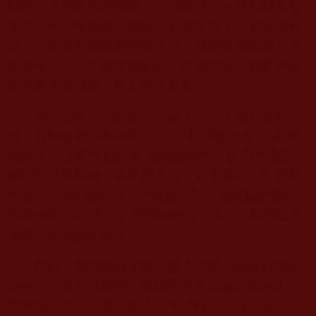
麼說，沒必要和他辯駁。否則的話，一旦糾纏在是
非裡，往往互相都不服輸，公說公有理，婆說婆有
理，就想要爭個對錯結果出來，感情破壞殆盡、矛
盾增加、乃至造成拳腳相加、口角不絕。更嚴重者
甚至於出現殘殺、死亡等等災難。
面對是非，面對惡語，絕大多數人就會生煩
惱，有煩惱就容易衝動，而“衝動就是魔鬼”。正如
南無第三世多杰羌佛說法告誡我們：“以對方惡語而
煩惱即是我執魔；以受對方辱，而生煩惱，即是我
執魔”。 佛法在世間，不離世間覺。如果我們都能
聞修佛法，時時謹記佛陀的教誨，就不容易發生文
章開頭那樣的悲劇了。
所以，我們明白了是非是不可執著的這個道理
以後，在遇到是非時，遠離那些充滿負能量的人，
學會適當退讓，凡事都不要太計較，不要掛在心