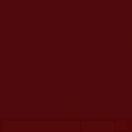
移至主內容
首頁
佛教文告通知 (370)
第三世多杰羌佛簡介與相關資訊 (423)
佛菩薩尊者高僧大德們 (421)
佛教各單位資訊與法會活動 (417)
佛教經藏法義論著 (776)
佛教法會聖蹟證量 (149)
佛教鑑師之道 (292)
佛教聞法點 (792)
佛教修行受用與知見 (3823)
菩提行德 (494)
理諦護法 (726)
文學藝術工巧 (691)
娑婆有溫情 (107)
科學眼 (110)
線上學院 (11)