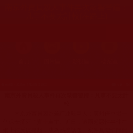
南京外賣員殺人事件再次敲響警鐘：
凡事不要太計較(在路上)
首頁
圖片區
影視區
檔案區
發文時間：2021年11月24日 星期三
瀏覽次數：201
南京外賣員殺人事件再次敲響警鐘：凡事不要太計
較
南京外賣員因為差評連殺兩人；廣州停車場一
個保安捅死了賓士車主。近日，這兩起惡性事件在
網上被反復提起，成為熱搜話題。案件具體細節就