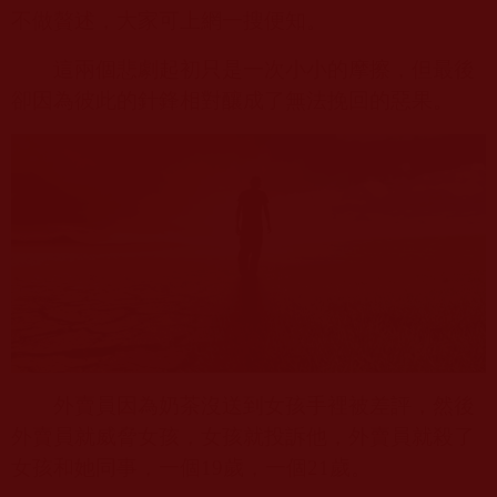
不做贅述，大家可上網一搜便知。
這兩個悲劇起初只是一次小小的摩擦，但最後
卻因為彼此的針鋒相對釀成了無法挽回的惡果。
外賣員因為奶茶沒送到女孩手裡被差評，然後
外賣員就威脅女孩，女孩就投訴他，外賣員就殺了
女孩和她同事，一個
19
歲，一個
21
歲。