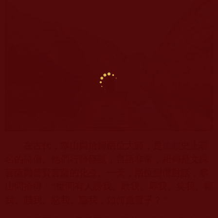
在古代，寒山與拾得兩位大師，是
佛教
史上著
名的詩僧。他們行跡怪誕，言語非常，相傳是文殊
菩薩與普賢菩薩的化身。一天，兩位聖僧對話，寒
山問拾得：“世間有人謗我、欺我、辱我、笑我、輕
我、賤我、惡我、騙我，如何處置乎？”