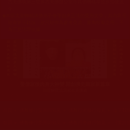
杰羌佛或第三世多杰羌佛辦公室等其他機構單位所指使派
令。
◆
本區大量轉載諸佛弟子修學如來正法的受用文章，其內容可
能有若干錯誤，故只能作為參考交流、薰陶鼓勵之用，不
為正見法理依據。
聖僧寂後肉身大神變 開創佛史圓寂新篇章
印證解脫法源就在羌佛處
您在這裡
首頁
»
佛教修行受用與知見
»
佛教行者修行知見
»
放下我
您在這裡
首頁
»
佛教修行受用與知見
»
佛教行者修行知見
»
《世法