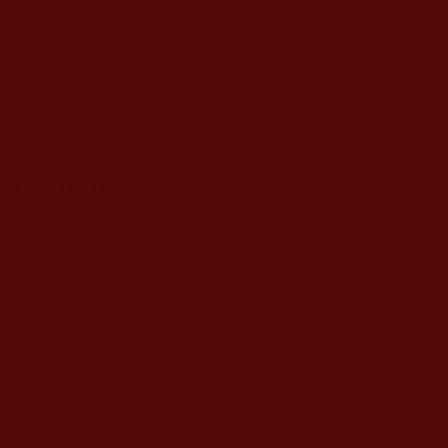
CAPTCHA
該問題用於測試您是否是正常使用者，並防止垃圾郵件自動
提交。
網站文章總數：
7194
網站圖片總數：
17881