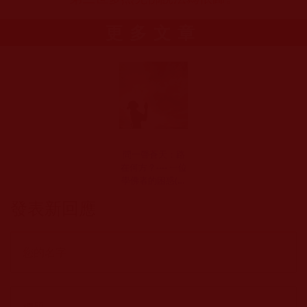
更多文章
問一聲蒼天：路
在何方？---- 一位
學佛者的困惑(碧
水)
發表新回應