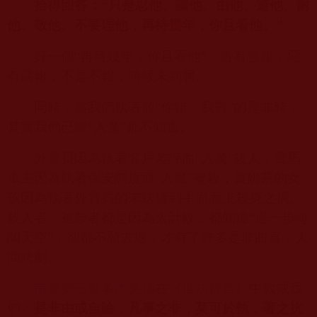
拾得回答：“只是忍他、讓他、由他、避他、耐
他、敬他、不要理他，再待幾年，你且看他。”
好一個“再待幾年，你且看他”，善有善報，惡
有惡報，不是不報，時候未到啊。
同時，當我們執著於“你錯，我對”的是非時，
其實我們已經“入魔”都不知道。
外賣員因為執著客戶差評而“入魔”殺人，寶馬
車主因為執著保安態度而“入魔”被殺，買奶茶的女
孩因為執著外賣員的未送貨到手而惹上殺身之禍。
殺人者、被殺者都是因為太計較，都知道“退一步海
闊天空”，卻都不願去退，才有了許多是非曲直，人
間悲劇。
南無第三世多杰羌佛
在《
世法哲言
》中教戒我
們：
是非由或自論，凡事之非，莫可於執，著之抗