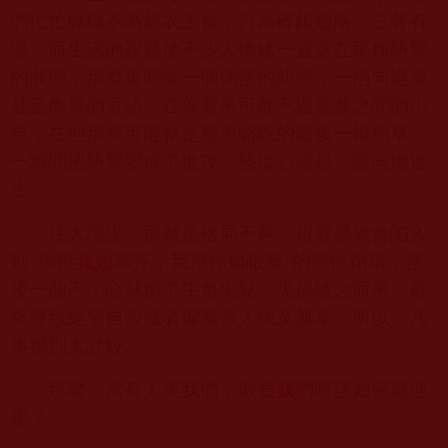
們忙忙碌碌不為錦衣玉食，只為碎銀幾兩，三餐有
湯。而生活的艱難使不少人情緒一直處在那種防禦
的狀態，那麼這時候一個偶然的糾紛，一兩句過激
甚至侮辱的言語，在你看來可能不過毫釐之間的小
事，在他那裡可能就是壓垮駱駝的最後一根稻草。
一瞬間把防禦變成了進攻，怒從心頭起，惡向膽邊
生。
往大理說，那就是格局不夠。很容易就會陷入
到“你視我如草芥，我視你如敝履”的惡性循環，然
後一個不小心就鑽了牛角尖兒，災禍隨之而來，最
終導致絕望自毀或者偏激毀人殃及無辜。所以，凡
事都別太計較。
那麼，當有人罵我們，欺負我們時該如何處理
呢？