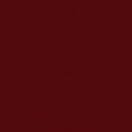
中，不要用自己的幸福為他人的不幸買單。這樣久
而久之，是非自然會慢慢遠離。
面臨是非不掛於心，無所謂一點，大氣一點，
既有益於自己，又有益於他人。
撰 稿：在路上
編 輯：佛前燈
轉載自：學佛新視野 微博
https://weibo.com/ttarticle/p/show?id=2309404707111
115555316
本站註：佛弟子修學如來正法的知見與受用文章，
其內容可能有若干錯誤，故只能作為參考交流、薰
陶鼓勵之用，不為正見法理依據，一切法義以南無
第三世多杰羌佛說法為依歸。