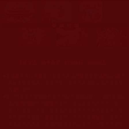
菩提道上，佛事為重，利他修行，功德增上。
◆
本站遵奉依行南無第三世多杰羌佛與釋迦牟尼佛所說的教法
為無上根本指南，並遵照第三世多杰羌佛辦公室的文告努
力實行運作。
◆
除三段金釦大聖德能作開示所說法義錯誤較少，四段金釦以
上的巨聖德能作正確開示之外，本站所發布的法王、尊
者、仁波且、法師、居士等的文章均不作為法義依據，最
多只能作為知見行持參考之用，凡不符合南無第三世多杰
羌佛說法的內容，皆屬邪說邊見錯誤之理，一概不可依從