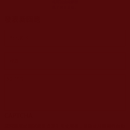
就可以成就解脫
嗎？簡直是癡人
說夢!(黎明)
發表新回應
CAPTCHA
該問題用於測試您是否是正常使用者，並防止垃圾郵件自動