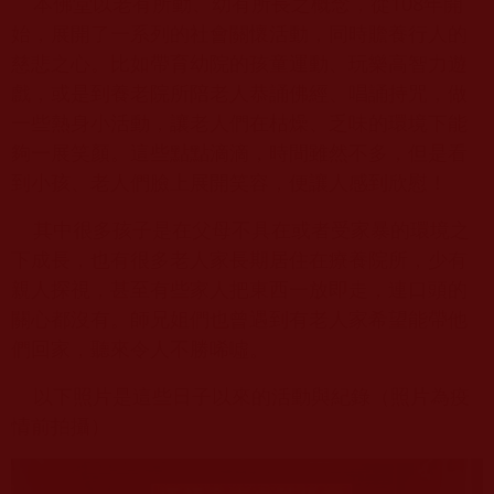
本佛堂以老有所動、幼有所長之概念，從108年開
始，展開了一系列的社會關懷活動，同時贍養行人的
慈悲之心。比如帶育幼院的孩童運動、玩樂高智力遊
戲，或是到養老院所陪老人恭誦佛經、唱誦持咒，做
一些熱身小活動，讓老人們在枯燥、乏味的環境下能
夠一展笑顏。這些點點滴滴，時間雖然不多，但是看
到小孩、老人們臉上展開笑容，便讓人感到欣慰！
其中很多孩子是在父母不具在或者受家暴的環境之
下成長，也有很多老人家長期居住在療養院所，少有
親人探視，甚至有些家人把東西一放即走，連口頭的
關心都沒有。師兄姐們也曾遇到有老人家希望能帶他
們回家，聽來令人不勝唏噓。
以下照片是這些日子以來的活動與紀錄（照片為疫
情前拍攝）