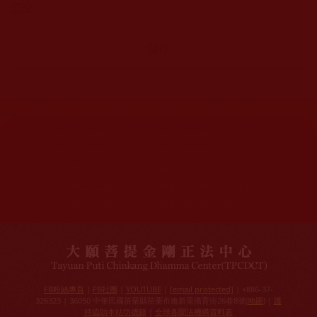
提交。
網站文章總數：
7194
網站圖片總數：
17881
網站影視總數：
1658
網站檔案總數：
1118
今日瀏覽人次：
718
總瀏覽人次：
3091298
今日瀏覽文章數：
544
總瀏覽文章數：
2353046
今日瀏覽影視數：
25
總瀏覽影視數：
90839
FB粉絲專頁
|
FB社團
|
YOUTUBE
|
[email protected]
| +886-37-
326323 | 36050 中華民國苗栗縣苗栗市維新里僑育街26巷8號(
地圖
) |
護
持協助本站功德錄
|
全球各聞法機構資料表