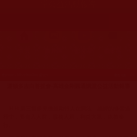
堂公益活動報導
首頁
圖片區
影視區
檔案區
發文時間：2021年06月05日 星期六
瀏覽次數：223
運頓多吉白菩提會-高雄金剛圓通講堂公益活動報導
H.H.第三世多羌佛鼓勵行人在聞法、讀經的修習過
程中，要走入人群，服務人群，利益大眾，依教奉
行。