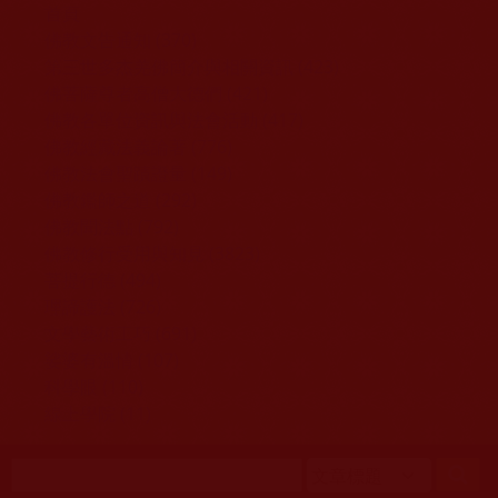
移至主內容
首頁
佛教文告通知 (370)
第三世多杰羌佛簡介與相關資訊 (423)
佛菩薩尊者高僧大德們 (421)
佛教各單位資訊與法會活動 (417)
佛教經藏法義論著 (776)
佛教法會聖蹟證量 (149)
佛教鑑師之道 (292)
佛教聞法點 (792)
佛教修行受用與知見 (3823)
菩提行德 (494)
理諦護法 (726)
文學藝術工巧 (691)
娑婆有溫情 (107)
科學眼 (110)
線上學院 (11)