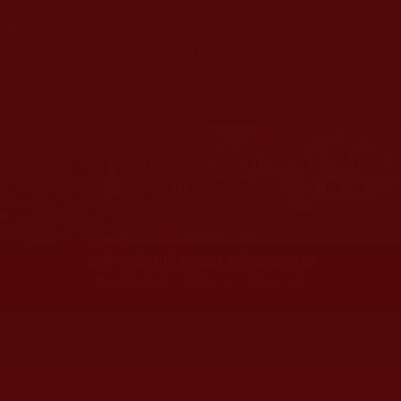
學習。
本站網站的型式、目錄的編排、圖文的呈現等一切資料與相
◆
關規劃，均為本站建置人員自我的意思，非南無第三世多
杰羌佛或第三世多杰羌佛辦公室等其他機構單位所指使派
令。
該聖寺是由巨聖德或大聖德來主持
真誠護持該寺，就是立下了真正大功德
您在這裡
首頁
»
菩提行德
»
公益關懷
運頓多吉白菩提會-高雄金剛圓通講