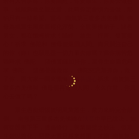
若有人告訴你，你要誦經，你要放生，你要去做善
事，就能夠救至親至愛，此時你定會頃力去做，那
怕只有一絲希望。當今
南無第三世多杰羌佛與
佛
母為擔眾生黑業而報化涅槃，全世界佛弟子，諸善
男女，都在懺悔祈求！誦經、放生、行善、發菩提
心！祈求
佛陀和
佛母能返回人間。而只關注自己
的你（妳）也願意盡一切力量去做嗎？當你病苦危
難時求
佛陀、
諸佛菩薩加持你，當你生命垂危時
求
佛陀、
諸佛菩薩救你，
佛陀慈悲加持你，救
了你，而大家一同來懺悔、發
菩提心
祈求
南無第三
世多杰羌佛與
佛母能再返回人間，永久住世，你真
心去做了嗎？
眾生愚痴煩惱無明黑業叢生，業力來時完全顛
倒。
南無第三世多杰羌佛雖在
法音
中早已說法，如
何從因果下手，透過修行，善業築壁之妙法，但眾
生難以渡化，惡業太重且越來越重，才讓
南無第三