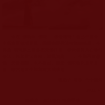
今在
佛前向
佛陀、
佛母懺悔！自己往昔今
生所造所做諸罪業，因顛倒夢想流轉無始輪迴，今
得逢
南無第三世多杰羌佛住世，卻未盡其真心修行
修法，執於世法表相，習氣滿身……。今願悉皆盡
懺，悉皆盡斷，永不復起。願受
佛陀教化直至菩
提，願六道眾生與我皆共成佛道。
佛弟子
尊珠
合十懺悔
2022/3/7
轉載自：
如法修行 快樂學佛