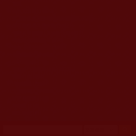
移至主內容
首頁
佛教文告通知 (370)
第三世多杰羌佛簡介與相關資訊 (423)
佛菩薩尊者高僧大德們 (421)
佛教各單位資訊與法會活動 (417)
佛教經藏法義論著 (776)
佛教法會聖蹟證量 (149)
佛教鑑師之道 (292)
佛教聞法點 (792)
佛教修行受用與知見 (3823)
菩提行德 (494)
理諦護法 (726)
文學藝術工巧 (691)
娑婆有溫情 (107)
科學眼 (110)
線上學院 (11)