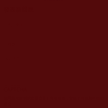
活動實施報告
發表新回應
CAPTCHA
該問題用於測試您是否是正常使用者，並防止垃圾郵件自動
提交。