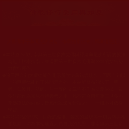
大量佛弟子恭聞羌佛法音，修學如來正法，而獲諸受用。
◆
本站遵奉依行南無第三世多杰羌佛與釋迦牟尼佛所說的教法
為無上根本指南，並遵照第三世多杰羌佛辦公室的文告努
力實行運作。
◆
除三段金釦大聖德能作開示所說法義錯誤較少，四段金釦以
上的巨聖德能作正確開示之外，本站所發布的法王、尊
者、仁波且、法師、居士等的文章均不作為法義依據，最
多只能作為知見行持參考之用，凡不符合南無第三世多杰
羌佛說法的內容，皆屬邪說邊見錯誤之理，一概不可依從
學習。
◆
本站網站的型式、目錄的編排、圖文的呈現等一切資料與相
關規劃，均為本站建置人員自我的意思，非南無第三世多