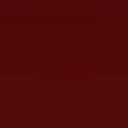
母懺悔(尊珠)
首頁
圖片區
影視區
檔案區
發文時間：2022年04月06日 星期三
瀏覽次數：145
我誠心向佛陀佛母懺悔
今末法時期，
南無第三世多杰羌佛
為憐憫眾
生，真身降世在此五濁惡世，為救渡眾生說法宇宙
人生真理，如何解脫成就脫離輪迴之無上妙法。同
時，
佛陀帶給世人舉世無雙超凡藝術工巧創作，五
明體顯聖證量聖蹟無數在娑婆世界。娑婆世界一切