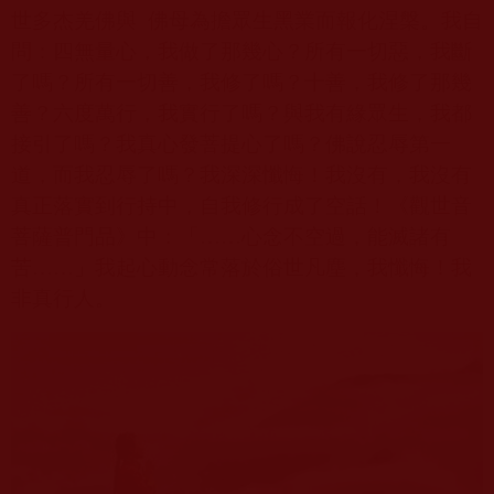
世多杰羌佛與
佛母為擔眾生黑業而報化涅槃。我自
問：四無量心，我做了那幾心？所有一切惡，我斷
了嗎？所有一切善，我修了嗎？十善，我修了那幾
善？六度萬行，我實行了嗎？與我有緣眾生，我都
接引了嗎？我真心發菩提心了嗎？佛說忍辱第一
道，而我忍辱了嗎？我深深懺悔！我沒有，我沒有
真正落實到行持中，自我修行成了空話！《觀世音
菩薩普門品》中：「……心念不空過，能滅諸有
苦……」我起心動念常落於俗世凡塵，我懺悔！我
非真行人。