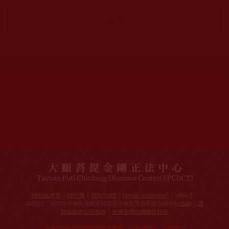
網站文章總數：
7194
網站圖片總數：
17881
網站影視總數：
1658
網站檔案總數：
1118
今日瀏覽人次：
718
總瀏覽人次：
3091298
今日瀏覽文章數：
544
總瀏覽文章數：
2353046
今日瀏覽影視數：
25
總瀏覽影視數：
90839
FB粉絲專頁
|
FB社團
|
YOUTUBE
|
[email protected]
| +886-37-
326323 | 36050 中華民國苗栗縣苗栗市維新里僑育街26巷8號(
地圖
) |
護
持協助本站功德錄
|
全球各聞法機構資料表
如果本站的資訊侵犯到您的權益，請來信告知，謝謝您！