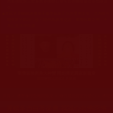
杰羌佛或第三世多杰羌佛辦公室等其他機構單位所指使派
令。
◆
本區大量轉載諸佛弟子修學如來正法的受用文章，其內容可
能有若干錯誤，故只能作為參考交流、薰陶鼓勵之用，不
為正見法理依據。
聖僧寂後肉身大神變 開創佛史圓寂新篇章
印證解脫法源就在羌佛處
您在這裡
首頁
»
佛教修行受用與知見
»
修行成長與正行發心
»
佛陀
運頓多吉白菩提會-我誠心向佛陀佛