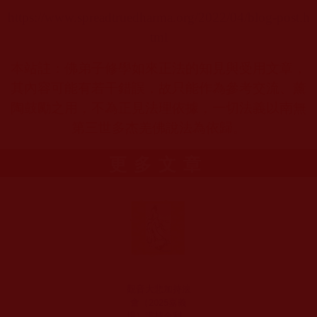
https://www.spreadtruedharma.org/2022/04/blog-post.h
tml
本站註：佛弟子修學如來正法的知見與受用文章，
其內容可能有若干錯誤，故只能作為參考交流、薰
陶鼓勵之用，不為正見法理依據，一切法義以南無
第三世多杰羌佛說法為依歸。
更多文章
觀音大悲加持法
會（2025嘉義
場）護持金利生